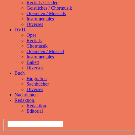
Recitals / Lieder
Geistliches / Chormusik
Operetten / Musicals
Instrumentales
Diverses
DVD
Oper
Recitals
Chormusik
Operetten / Musical
Instrumentales
Ballett
Diverses
Buch
Biografien
Sachbücher
Diverses
Nachrichten
Redaktion
Redaktion
Editorial