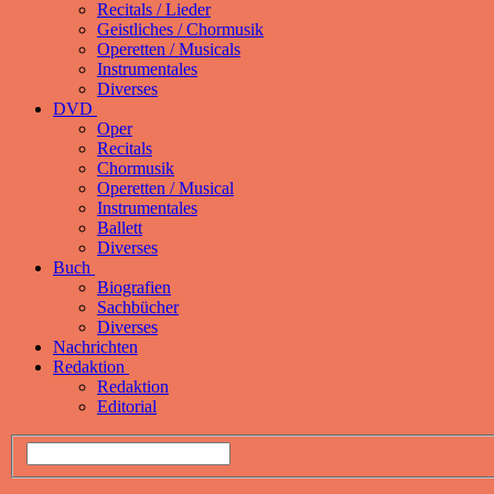
Recitals / Lieder
Geistliches / Chormusik
Operetten / Musicals
Instrumentales
Diverses
DVD
Oper
Recitals
Chormusik
Operetten / Musical
Instrumentales
Ballett
Diverses
Buch
Biografien
Sachbücher
Diverses
Nachrichten
Redaktion
Redaktion
Editorial