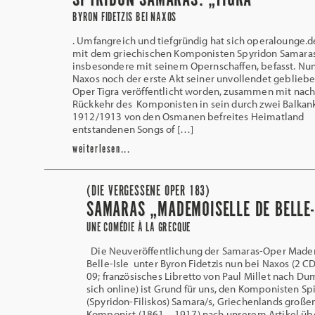
SPYRIDON SAMARAS: „TIGRA“
BYRON FIDETZIS BEI NAXOS
. Umfangreich und tiefgründig hat sich operalounge.d
mit dem griechischen Komponisten Spyridon Samaras
insbesondere mit seinem Opernschaffen, befasst. Nun 
Naxos noch der erste Akt seiner unvollendet geblieb
Oper Tigra veröffentlicht worden, zusammen mit nach
Rückkehr des Komponisten in sein durch zwei Balkan
1912/1913 von den Osmanen befreites Heimatland
entstandenen Songs of […]
weiterlesen...
(DIE VERGESSENE OPER 183)
SAMARAS „MADEMOISELLE DE BELLE-
UNE COMÉDIE À LA GRECQUE
Die Neuveröffentlichung der Samaras-Oper Made
Belle-Isle unter Byron Fidetzis nun bei Naxos (2 C
09; französisches Libretto von Paul Millet nach Du
sich online) ist Grund für uns, den Komponisten Sp
(Spyridon-Filiskos) Samara/s, Griechenlands große
Komponist (1861 – 1917) nach unserem Artikel üb