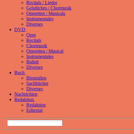
Recitals / Lieder
Geistliches / Chormusik
Operetten / Musicals
Instrumentales
Diverses
DVD
Oper
Recitals
Chormusik
Operetten / Musical
Instrumentales
Ballett
Diverses
Buch
Biografien
Sachbücher
Diverses
Nachrichten
Redaktion
Redaktion
Editorial