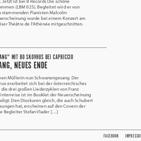
 Jetzt ist bei B Records Die schöne
ommen (LBM 025). Begleitet wird er von
h stammenden Pianisten Malcolm
uerscheinung wurde bei einem Konzert am
riser Théâtre de l’Athénée mitgeschnitten.
NG" MIT BO SKOVHUS BEI CAPRICCIO
ANG, NEUES ENDE
en Müllerin nun Schwanengesang. Der
hus erarbeitet sich bei der österreichisches
 die drei großen Liederzyklen von Franz
interreise ist im Booklet der Neuerscheinung
digt. Den Dioskuren gleich, die auch Schubert
sungen hat, erscheinen auf den Covern der
e Begleiter Stefan Vlader […]
FACEBOOK
IMPRESSU