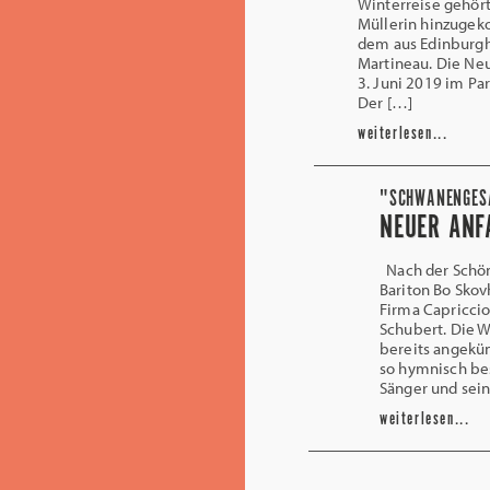
Winterreise gehört.
Müllerin hinzugek
dem aus Edinburg
Martineau. Die Ne
3. Juni 2019 im Pa
Der […]
weiterlesen...
"SCHWANENGESA
NEUER ANF
Nach der Schön
Bariton Bo Skov
Firma Capriccio
Schubert. Die W
bereits angekün
so hymnisch be
Sänger und sein
weiterlesen...