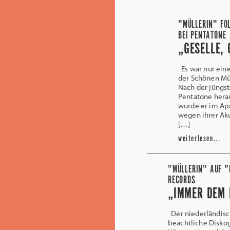
"MÜLLERIN" FOL
BEI PENTATONE
„GESELLE, 
Es war nur eine 
der Schönen Mü
Nach der jüngst
Pentatone hera
wurde er im Apr
wegen ihrer Ak
[…]
weiterlesen...
"MÜLLERIN" AUF "
RECORDS
„IMMER DEM 
Der niederländisc
beachtliche Disko