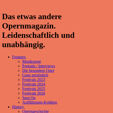
Das etwas andere
Opernmagazin.
Leidenschaftlich und
unabhängig.
Features
Musikszene
Portraits / Interviews
Die besondere Oper
Ganz persönlich
Festivals 2023
Festivals 2024
Festivals 2025
Festivals 2026
Spot On
Aufführungs-Kritiken
History
Operngeschichte