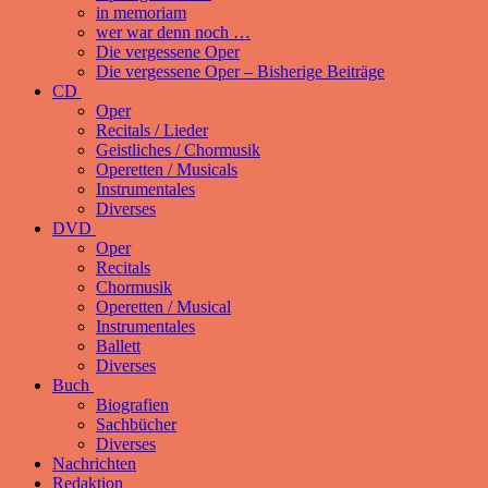
in memoriam
wer war denn noch …
Die vergessene Oper
Die vergessene Oper – Bisherige Beiträge
CD
Oper
Recitals / Lieder
Geistliches / Chormusik
Operetten / Musicals
Instrumentales
Diverses
DVD
Oper
Recitals
Chormusik
Operetten / Musical
Instrumentales
Ballett
Diverses
Buch
Biografien
Sachbücher
Diverses
Nachrichten
Redaktion