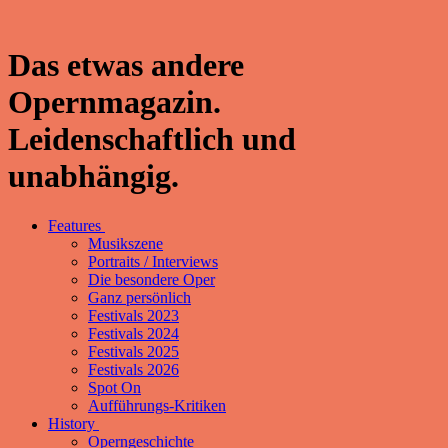
Das etwas andere
Opernmagazin.
Leidenschaftlich und
unabhängig.
Features
Musikszene
Portraits / Interviews
Die besondere Oper
Ganz persönlich
Festivals 2023
Festivals 2024
Festivals 2025
Festivals 2026
Spot On
Aufführungs-Kritiken
History
Operngeschichte