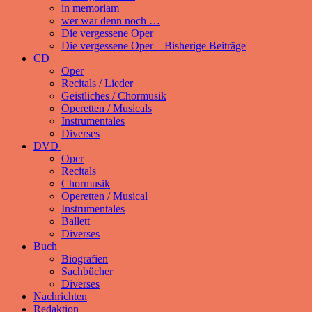
in memoriam
wer war denn noch …
Die vergessene Oper
Die vergessene Oper – Bisherige Beiträge
CD
Oper
Recitals / Lieder
Geistliches / Chormusik
Operetten / Musicals
Instrumentales
Diverses
DVD
Oper
Recitals
Chormusik
Operetten / Musical
Instrumentales
Ballett
Diverses
Buch
Biografien
Sachbücher
Diverses
Nachrichten
Redaktion