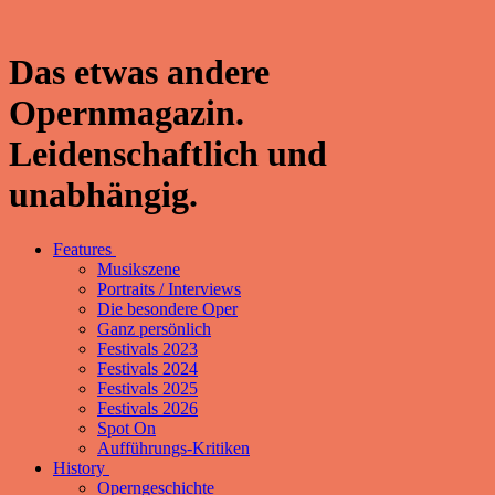
Das etwas andere
Opernmagazin.
Leidenschaftlich und
unabhängig.
Features
Musikszene
Portraits / Interviews
Die besondere Oper
Ganz persönlich
Festivals 2023
Festivals 2024
Festivals 2025
Festivals 2026
Spot On
Aufführungs-Kritiken
History
Operngeschichte