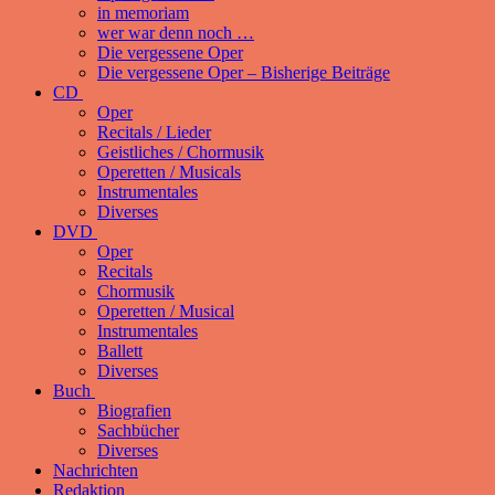
in memoriam
wer war denn noch …
Die vergessene Oper
Die vergessene Oper – Bisherige Beiträge
CD
Oper
Recitals / Lieder
Geistliches / Chormusik
Operetten / Musicals
Instrumentales
Diverses
DVD
Oper
Recitals
Chormusik
Operetten / Musical
Instrumentales
Ballett
Diverses
Buch
Biografien
Sachbücher
Diverses
Nachrichten
Redaktion