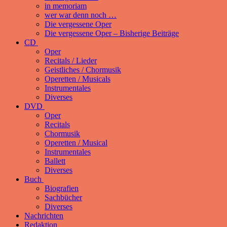
in memoriam
wer war denn noch …
Die vergessene Oper
Die vergessene Oper – Bisherige Beiträge
CD
Oper
Recitals / Lieder
Geistliches / Chormusik
Operetten / Musicals
Instrumentales
Diverses
DVD
Oper
Recitals
Chormusik
Operetten / Musical
Instrumentales
Ballett
Diverses
Buch
Biografien
Sachbücher
Diverses
Nachrichten
Redaktion