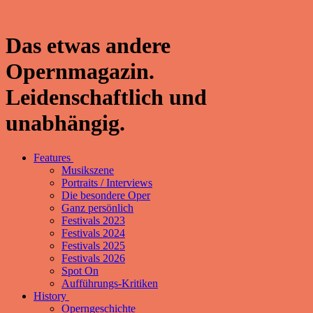
Das etwas andere
Opernmagazin.
Leidenschaftlich und
unabhängig.
Features
Musikszene
Portraits / Interviews
Die besondere Oper
Ganz persönlich
Festivals 2023
Festivals 2024
Festivals 2025
Festivals 2026
Spot On
Aufführungs-Kritiken
History
Operngeschichte