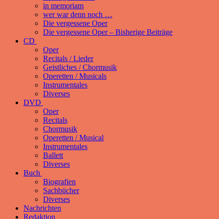
in memoriam
wer war denn noch …
Die vergessene Oper
Die vergessene Oper – Bisherige Beiträge
CD
Oper
Recitals / Lieder
Geistliches / Chormusik
Operetten / Musicals
Instrumentales
Diverses
DVD
Oper
Recitals
Chormusik
Operetten / Musical
Instrumentales
Ballett
Diverses
Buch
Biografien
Sachbücher
Diverses
Nachrichten
Redaktion