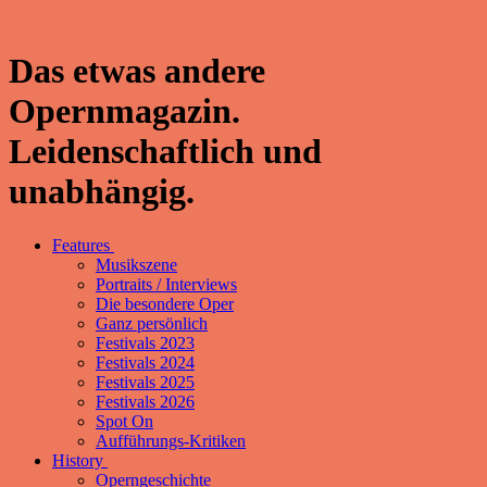
Das etwas andere
Opernmagazin.
Leidenschaftlich und
unabhängig.
Features
Musikszene
Portraits / Interviews
Die besondere Oper
Ganz persönlich
Festivals 2023
Festivals 2024
Festivals 2025
Festivals 2026
Spot On
Aufführungs-Kritiken
History
Operngeschichte