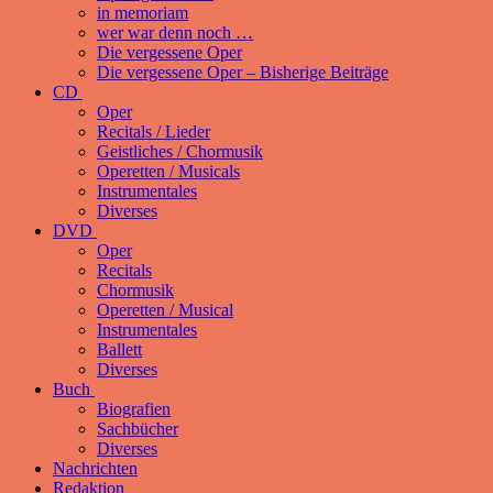
in memoriam
wer war denn noch …
Die vergessene Oper
Die vergessene Oper – Bisherige Beiträge
CD
Oper
Recitals / Lieder
Geistliches / Chormusik
Operetten / Musicals
Instrumentales
Diverses
DVD
Oper
Recitals
Chormusik
Operetten / Musical
Instrumentales
Ballett
Diverses
Buch
Biografien
Sachbücher
Diverses
Nachrichten
Redaktion