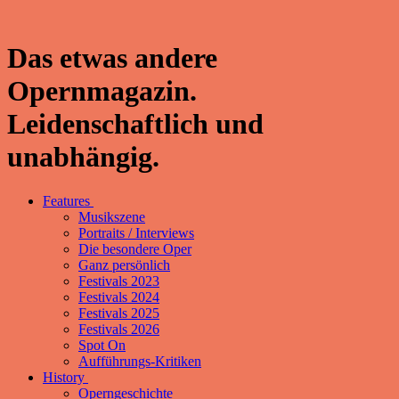
Das etwas andere
Opernmagazin.
Leidenschaftlich und
unabhängig.
Features
Musikszene
Portraits / Interviews
Die besondere Oper
Ganz persönlich
Festivals 2023
Festivals 2024
Festivals 2025
Festivals 2026
Spot On
Aufführungs-Kritiken
History
Operngeschichte