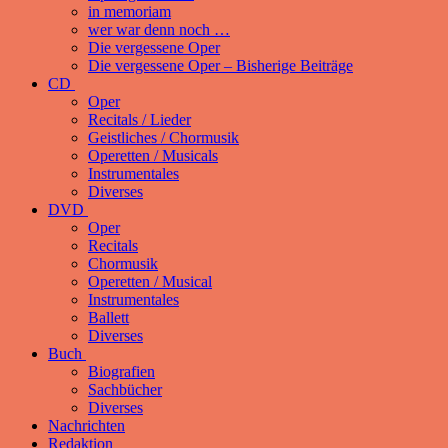
in memoriam
wer war denn noch …
Die vergessene Oper
Die vergessene Oper – Bisherige Beiträge
CD
Oper
Recitals / Lieder
Geistliches / Chormusik
Operetten / Musicals
Instrumentales
Diverses
DVD
Oper
Recitals
Chormusik
Operetten / Musical
Instrumentales
Ballett
Diverses
Buch
Biografien
Sachbücher
Diverses
Nachrichten
Redaktion