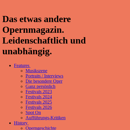
Das etwas andere
Opernmagazin.
Leidenschaftlich und
unabhängig.
Features
Musikszene
Portraits / Interviews
Die besondere Oper
Ganz persönlich
Festivals 2023
Festivals 2024
Festivals 2025
Festivals 2026
Spot On
Aufführungs-Kritiken
History
Operngeschichte