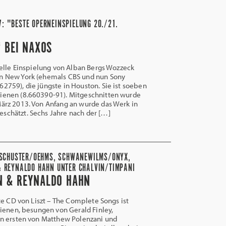
7: "BESTE OPERNEINSPIELUNG 20./21.
 BEI NAXOS
ielle Einspielung von Alban Bergs Wozzeck
in New York (ehemals CBS und nun Sony
62759), die jüngste in Houston. Sie ist soeben
hienen (8.660390-91). Mitgeschnitten wurde
März 2013. Von Anfang an wurde das Werk in
schätzt. Sechs Jahre nach der […]
 SCHUSTER/OEHMS, SCHWANEWILMS/ONYX,
 REYNALDO HAHN UNTER CHALVIN/TIMPANI
EN & REYNALDO HAHN
 CD von Liszt – The Complete Songs ist
ienen, besungen von Gerald Finley,
n ersten von Matthew Polenzani und