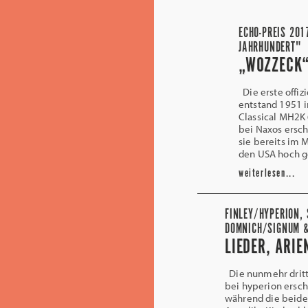
ECHO-PREIS 201
JAHRHUNDERT"
„WOZZECK“
Die erste offiz
entstand 1951 
Classical MH2K 
bei Naxos ersc
sie bereits im 
den USA hoch ge
weiterlesen...
FINLEY/HYPERION,
DOMNICH/SIGNUM &
LIEDER, ARI
Die nunmehr dritte
bei hyperion ersch
während die beide