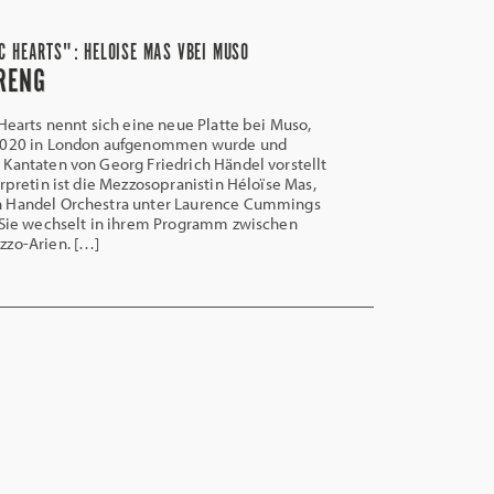
C HEARTS": HELOISE MAS VBEI MUSO
RENG
earts nennt sich eine neue Platte bei Muso,
 2020 in London aufgenommen wurde und
Kantaten von Georg Friedrich Händel vorstellt
erpretin ist die Mezzosopranistin Héloïse Mas,
 Handel Orchestra unter Laurence Cummings
. Sie wechselt in ihrem Programm zwischen
zzo-Arien. […]