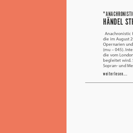
"ANACHRONISTI
HÄNDEL ST
Anachronistic H
die im August
Opernarien und 
(mu – 045). Int
die vom London
begleitet wird
Sopran- und Me
weiterlesen...