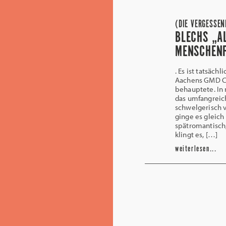
(DIE VERGESSEN
BLECHS „A
MENSCHENF
. Es ist tatsäch
Aachens GMD Ch
behauptete. In
das umfangreich
schwelgerisch v
ginge es gleich
spätromantisch
klingt es, […]
weiterlesen...