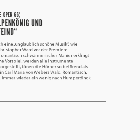
E OPER 66)
LPENKÖNIG UND
EIND“
lich eine „unglaublich schöne Musik“, wie
ristopher Ward vor der Premiere
 romantisch schwärmerischer Manier erklingt
e Vorspiel, werden alle Instrumente
orgestellt, tönen die Hörner so betörend als
 in Carl Maria von Webers Wald. Romantisch,
, immer wieder ein wenig nach Humperdinck