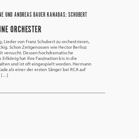
NE UND ANDREAS BAUER KANABAS: SCHUBERT
HNE ORCHESTER
g, Lieder von Franz Schubert zu orchestrieren,
äckig. Schon Zeitgenossen wie Hector Berlioz
it versucht. Dessen hochdramatische
Erlkönig hat ihre Faszination bis in die
lten und ist oft eingespielt worden. Hermann
lade als einer der ersten Sänger bei RCA auf
t […]