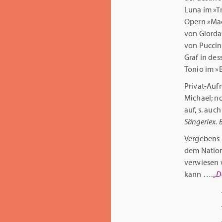
Luna im »Tr
Opern »Mac
von Giordan
von Puccini
Graf in de
Tonio im »
Privat-Auf
Michael; no
auf, s. auc
Sängerlex. B
Vergebens 
dem Nation
verwiesen w
kann ….
„
D