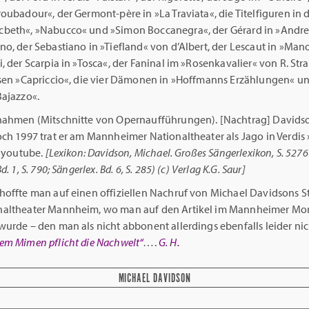
oubadour«, der Germont-père in »La Traviata«, die Titelfiguren in 
beth«, »Nabucco« und »Simon Boccanegra«, der Gérard in »Andre
o, der Sebastiano in »Tiefland« von d’Albert, der Lescaut in »Man
, der Scarpia in »Tosca«, der Faninal im »Rosenkavalier« von R. Stra
ssen »Capriccio«, die vier Dämonen in »Hoffmanns Erzählungen« u
Bajazzo«.
nahmen (Mitschnitte von Opernaufführungen). [Nachtrag] Davids
ch 1997 trat er am Mannheimer Nationaltheater als Jago in Verdis
h youtube.
[Lexikon: Davidson, Michael. Großes Sängerlexikon, S. 5276 
d. 1, S. 790; Sängerlex. Bd. 6, S. 285) (c) Verlag K.G. Saur]
hoffte man auf einen offiziellen Nachruf von Michael Davidsons
altheater Mannheim, wo man auf den Artikel im Mannheimer Mo
urde – den man als nicht abbonent allerdings ebenfalls leider nic
em Mimen pflicht die Nachwelt“
….
G. H.
MICHAEL DAVIDSON