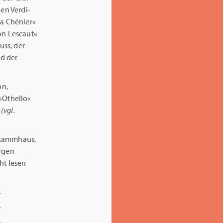
den Verdi-
a Chénier«
on Lescaut«
uss, der
nd der
on,
 »Othello«
(vgl.
 Stammhaus,
rgen
ht lesen