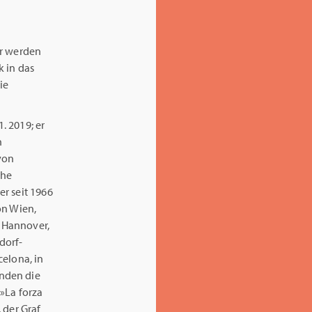
er werden
k in das
ie
. 2019; er
h
von
che
r seit 1966
on Wien,
 Hannover,
dorf-
celona, in
nden die
»La forza
, der Graf