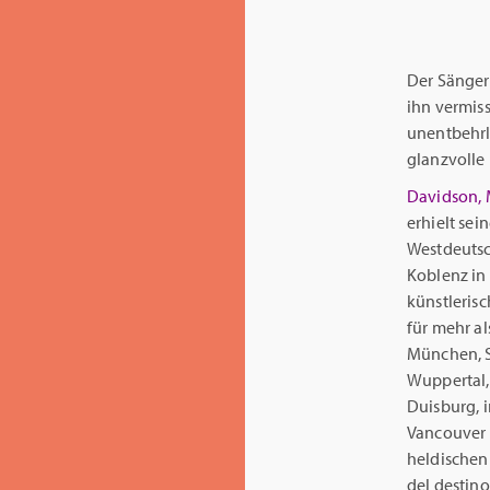
Der Sänge
ihn vermis
unentbehr
glanzvolle 
Davidson, M
erhielt se
Westdeutsc
Koblenz in 
künstleris
für mehr a
München, S
Wuppertal,
Duisburg, i
Vancouver 
heldischen 
del destino