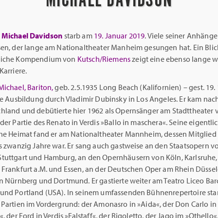
r
Michael Davidson
starb am
19. Januar 2019
. Viele seiner Anhäng
sen, der lange am Nationaltheater Manheim gesungen hat. Ein Blic
liche Kompendium von
Kutsch/Riemens
zeigt eine ebenso lange w
Karriere.
ichael, Bariton,
geb. 2.5.1935 Long Beach (Kalifornien) – gest. 19. 1
ine Ausbildung durch Vladimir Dubinsky in Los Angeles. Er kam nac
hland und debütierte hier 1962 als Opernsänger am Stadttheater 
der Partie des Renato in Verdis »Ballo in maschera«. Seine eigentli
che Heimat fand er am Nationaltheater Mannheim, dessen Mitglied e
ls zwanzig Jahre war. Er sang auch gastweise an den Staatsopern v
tuttgart und Hamburg, an den Opernhäusern von Köln, Karlsruhe,
 Frankfurt a.M. und Essen, an der Deutschen Oper am Rhein Düssel
n Nürnberg und Dortmund. Er gastierte weiter am Teatro Liceo Bar
und Portland (USA). In seinem umfassenden Bühnenrepertoire sta
Partien im Vordergrund: der Amonasro in »Aida«, der Don Carlo in 
«, der Ford in Verdis »Falstaff«, der Rigoletto, der Jago im »Othello«