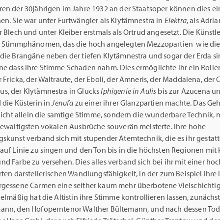
ren der 30jährigen im Jahre 1932 an der Staatsoper können dies e
en. Sie war unter Furtwängler als Klytämnestra in
Elektra
, als Adri
 Blech und unter Kleiber erstmals als Ortrud angesetzt. Die Künstl
n Stimmphänomen, das die hoch angelegten Mezzopartien wie die
 die Brangäne neben der tiefen Klytämnestra und sogar der Erda s
ne dass ihre Stimme Schaden nahm. Dies ermöglichte ihr ein Roll
 Fricka, der Waltraute, der Eboli, der Amneris, der Maddalena, der
s, der Klytämnestra in Glucks
lphigenie in Aulis
bis zur Azucena un
 die Küsterin in
Jenufa
zu einer ihrer Glanzpartien machte. Das Ge
 nicht allein die samtige Stimme, sondern die wunderbare Technik, m
 gewaltigsten vokalen Ausbrüche souverän meisterte. Ihre hohe
skunst verband sich mit stupender Atemtechnik, die es ihr gestatt
auf Linie zu singen und den Ton bis in die höchsten Regionen mit 
d Farbe zu versehen. Dies alles verband sich bei ihr mit einer hoc
rten darstellerischen Wandlungsfähigkeit, in der zum Beispiel ihre 
rgessene Carmen eine seither kaum mehr überbotene Vielschichtig
gelmäßig hat die Altistin ihre Stimme kontrollieren lassen, zunächs
ann, den Hofoperntenor Walther Bültemann, und nach dessen Tod