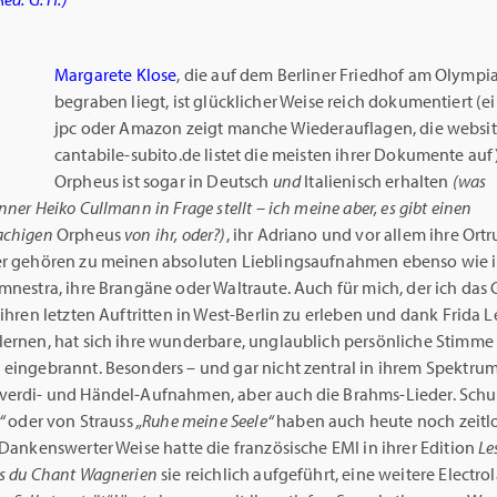
Margarete Klose
, die auf dem Berliner Friedhof am Olympi
begraben liegt, ist glücklicher Weise reich dokumentiert (ei
jpc oder Amazon zeigt manche Wiederauflagen, die websi
cantabile-subito.de listet die meisten ihrer Dokumente auf)
Orpheus ist sogar in Deutsch
und
Italienisch erhalten
(was
nner Heiko Cullmann in Frage stellt – ich meine aber, es gibt einen
achigen
Orpheus
von ihr, oder?)
, ihr Adriano und vor allem ihre Ort
er gehören zu meinen absoluten Lieblingsaufnahmen ebenso wie i
mnestra, ihre Brangäne oder Waltraute. Auch für mich, der ich das 
 ihren letzten Auftritten in West-Berlin zu erleben und dank Frida 
lernen, hat sich ihre wunderbare, unglaublich persönliche Stimme 
 eingebrannt. Besonders – und gar nicht zentral in ihrem Spektrum
verdi- und Händel-Aufnahmen, aber auch die Brahms-Lieder. Sch
“
oder von Strauss
„Ruhe meine Seele“
haben auch heute noch zeitl
 Dankenswerter Weise hatte die französische EMI in ihrer Edition
Le
es du Chant Wagnerien
sie reichlich aufgeführt, eine weitere Electro