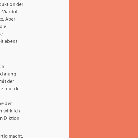
duktion der
e Viardot
te. Aber
die
ie
eitlebens
sch
eichnung
mit der
der nur der
ne der
n wirklich
en Diktion
rtig macht.