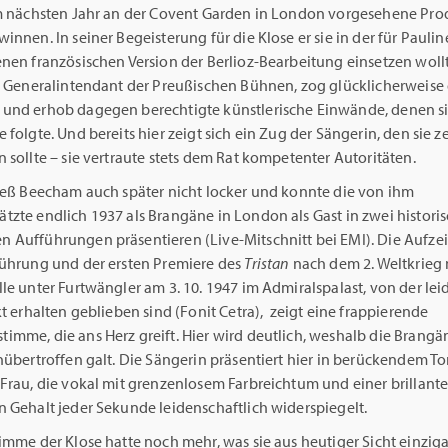
im nächsten Jahr an der Covent Garden in London vorgesehene Pro
innen. In seiner Begeisterung für die Klose er sie in der für Paulin
nen französischen Version der Berlioz-Bearbeitung einsetzen woll
er Generalintendant der Preußischen Bühnen, zog glücklicherweise 
und erhob dagegen berechtigte künstlerische Einwände, denen s
 folgte. Und bereits hier zeigt sich ein Zug der Sängerin, den sie z
 sollte – sie vertraute stets dem Rat kompetenter Autoritäten.
ließ Beecham auch später nicht locker und konnte die von ihm
zte endlich 1937 als Brangäne in London als Gast in zwei histori
 Aufführungen präsentieren (Live-Mitschnitt bei EMI). Die Aufz
führung und der ersten Premiere des
Tristan
nach dem 2. Weltkrieg 
le unter Furtwängler am 3. 10. 1947 im Admiralspalast, von der lei
kt erhalten geblieben sind (Fonit Cetra), zeigt eine frappierende
imme, die ans Herz greift. Hier wird deutlich, weshalb die Brangä
nübertroffen galt. Die Sängerin präsentiert hier in berückendem To
 Frau, die vokal mit grenzenlosem Farbreichtum und einer brillant
n Gehalt jeder Sekunde leidenschaftlich widerspiegelt.
imme der Klose hatte noch mehr, was sie aus heutiger Sicht einziga