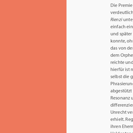
Die Premie
verdeutlich
Rienzi
unter
einfach ei
und später
konnte, oh
das von der
dem Orpheu
reichte und
hierfür ist
selbst die
Phrasierung
abgestützt 
Resonanz un
differenzie
Unrecht ve
erhielt. Re
ihren Ehem