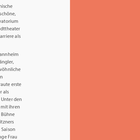
nische
 schöne,
vatorium
adttheater
rriere als
 Mannheim
ängler,
ewöhnliche
en
aute erste
 als
r Unter den
 mit ihren
r Bühne
itzners
n Saison
unge Frau