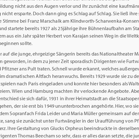
ildung nicht aus den Augen verlor und ihr zunächst eine kaufmän
nicht ersparte. Doch dann ging es Schlag auf Schlag. Sie ließ ihre
 Stimme bei Franz Marschalk am Klindworth-Scharwenka-Konser
und startete bereits 1927 als 25jährige ihre Bühnenlaufbahn am St
m aus ein Jahr später Herbert von Karajan seinen Weg in die Weltka
beginnen sollte.
r auf die junge, ehrgeizige Sängerin bereits das Nationaltheater
 geworden, in dem zu jener Zeit sporadisch Dirigenten wie Furtw
d Pfitzner ans Pult traten. Schnell wurde erkannt, welches außerg
r im dramatischen Altfach heranwuchs. Bereits 1929 wurde sie zu d
spielen nach Paris eingeladen und konnte hier besonders als Waltr
eiern. Wien und Hamburg machten ihr verlockende Angebote. Aber
entschied sie sich dafür, 1931 in ihrer Heimatstadt an die Staatsope
ehen, der sie erst bis 1949 ununterbrochen angehörte. Hier, wo sie
 dem Sopranfach Frida Leider und Maria Müller gemeinsam auf de
te, sang sie zunächst unter Furtwängler in der Uraufführung von Pf
erz
. Ihre Gestaltung von Glucks Orpheus beeindruckte in derselbe
igenten Thomas Beecham so sehr, dass er alles daran setzte, die j