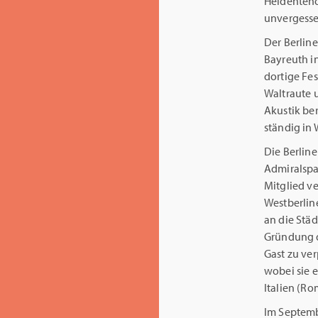
Heldenteno
unvergesse
Der Berline
Bayreuth in
dortige Fes
Waltraute u
Akustik be
ständig in 
Die Berline
Admiralspal
Mitglied ve
Westberlin
an die Städ
Gründung d
Gast zu ver
wobei sie e
Italien (Ro
Im Septemb