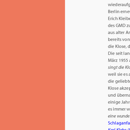
wiederaufg
Berlin ern
Erich Kleib
des GMD zu
aus alter A
bereits von
die Klose, 
Die seit l
März 1955 a
singt die Kl
weil sie es
die geliebt
Klose akzep
und überna
einige Jahr
es immer wi
eine wunder
Schlaganfa
Karl Klebe (