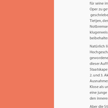
für seine 
Oper zu gew
geschriebe
Tietjen, d
Notbremse 
klugerweise
beibehalten
Natürlich 
Hochgeschät
gewordenen
dieser Auf
Staatskapel
2. und 3. A
Ausnahmest
Klose als u
eine junge
den innere
Aber die St