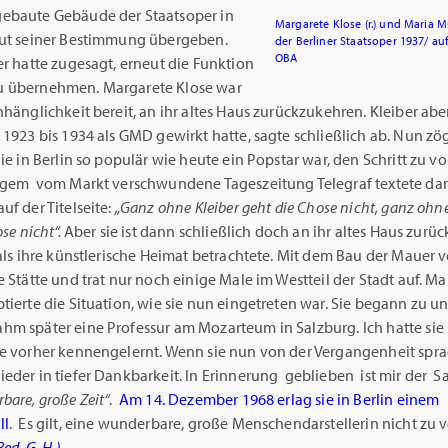
ebaute Gebäude der Staatsoper in
Margarete Klose (r.) und Maria M
eut seiner Bestimmung übergeben.
der Berliner Staatsoper 1937/ a
OBA
er hatte zugesagt, erneut die Funktion
 übernehmen. Margarete Klose war
nhänglichkeit bereit, an ihr altes Haus zurückzukehren. Kleiber aber
 1923 bis 1934 als GMD gewirkt hatte, sagte schließlich ab. Nun zö
die in Berlin so populär wie heute ein Popstar war, den Schritt zu vo
angem vom Markt verschwundene Tageszeitung Telegraf textete da
uf der Titelseite:
„Ganz ohne Kleiber geht die Chose nicht, ganz ohne
ose nicht“.
Aber sie ist dann schließlich doch an ihr altes Haus zurü
 als ihre künstlerische Heimat betrachtete. Mit dem Bau der Mauer ve
e Stätte und trat nur noch einige Male im Westteil der Stadt auf. M
tierte die Situation, wie sie nun eingetreten war. Sie begann zu un
hm später eine Professur am Mozarteum in Salzburg. Ich hatte sie
e vorher kennengelernt. Wenn sie nun von der Vergangenheit sprach
eder in tiefer Dankbarkeit. In Erinnerung geblieben ist mir der S
bare, große Zeit“
.
Am 14. Dezember 1968 erlag sie in Berlin einem
ll
. Es gilt, eine wunderbare, große Menschendarstellerin nicht zu 
Red. G. H.)