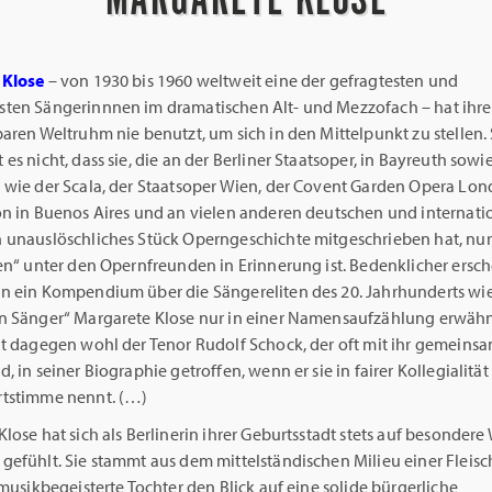
 Klose
– von 1930 bis 1960 weltweit eine der gefragtesten und
ten Sängerinnnen im dramatischen Alt- und Mezzofach – hat ihr
aren Weltruhm nie benutzt, um sich in den Mittelpunkt zu stellen.
es nicht, dass sie, die an der Berliner Staatsoper, in Bayreuth sowi
 wie der Scala, der Staatsoper Wien, der Covent Garden Opera Lo
on in Buenos Aires und an vielen anderen deutschen und internati
 unauslöschliches Stück Operngeschichte mitgeschrieben hat, nu
en“ unter den Opernfreunden in Erinnerung ist. Bedenklicher ersch
n ein Kompendium über die Sängereliten des 20. Jahrhunderts wie
n Sänger“ Margarete Klose nur in einer Namensaufzählung erwähn
at dagegen wohl der Tenor Rudolf Schock, der oft mit ihr gemeinsa
, in seiner Biographie getroffen, wenn er sie in fairer Kollegialität
tstimme nennt. (…)
lose hat sich als Berlinerin ihrer Geburtsstadt stets auf besondere
efühlt. Sie stammt aus dem mittelständischen Milieu einer Fleisch
 musikbegeisterte Tochter den Blick auf eine solide bürgerliche