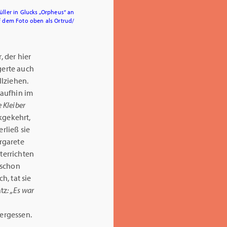
üller in Glucks „Orpheus“ an
uf dem Foto oben als Ortrud/
, der hier
gerte auch
llziehen.
raufhin im
 Kleiber
ckgekehrt,
rließ sie
argarete
terrichten
 schon
, tat sie
atz
: „Es war
vergessen.