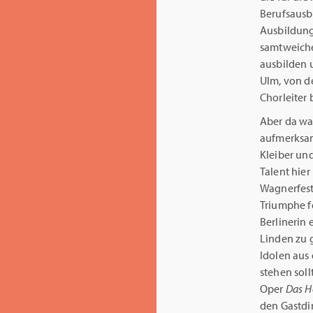
Berufsausb
Ausbildung 
samtweiche
ausbilden 
Ulm, von de
Chorleiter 
Aber da wa
aufmerksam
Kleiber un
Talent hie
Wagnerfest
Triumphe f
Berlinerin 
Linden zu g
Idolen aus
stehen soll
Oper
Das H
den Gastdir