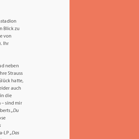
astadion
n Blick zu
te von
. Ihr
rud neben
hre Strauss
Glück hatte,
Leider auch
in die
 – sind mir
uberts
„Du
ose
s
la-LP
„Das