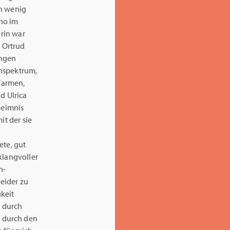
in wenig
ano im
erin war
 Ortrud
ingen
enspektrum,
 Carmen,
d Ulrica
heimnis
it der sie
ete, gut
klangvoller
h­
leider zu
keit
t durch
 durch den