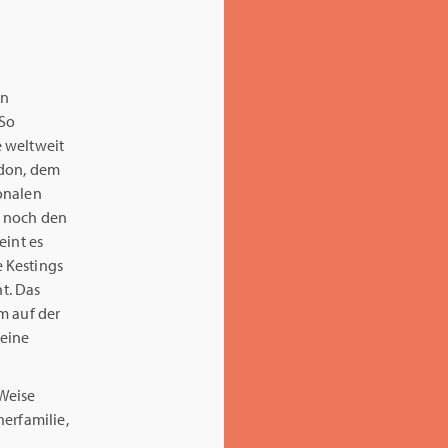
en
 So
e weltweit
ndon, dem
onalen
r noch den
eint es
 Kestings
t. Das
m auf der
 eine
 Weise
erfamilie,