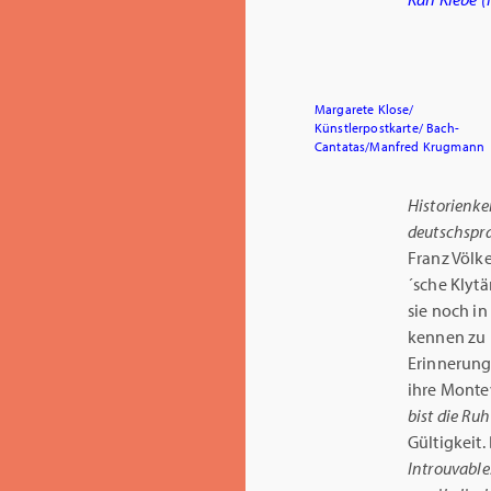
Margarete Klose/
Künstlerpostkarte/ Bach-
Cantatas/Manfred Krugmann
Historienke
deutschspr
Franz Völk
´sche Klytä
sie noch in
kennen zu 
Erinnerung
ihre Monte
bist die Ruh
Gültigkeit.
Introuvabl