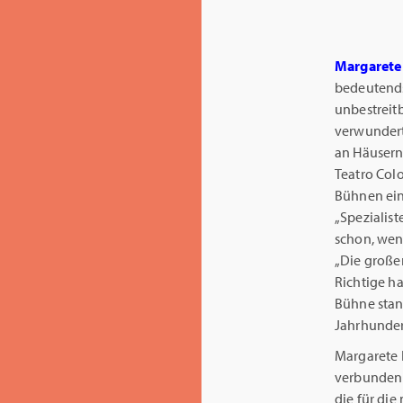
Margarete
bedeutends
unbestreitb
verwundert 
an Häusern
Teatro Col
Bühnen ein
„Spezialist
schon, wen
„Die große
Richtige h
Bühne stand
Jahrhunder
Margarete K
verbunden g
die für die