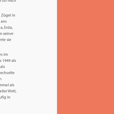
n für mich
e Zügel in
 ans
a, Erda,
n seiner
rte sie
es im
s 1949 als
als
wechselte
h
inmal als
ller Welt,
fig in