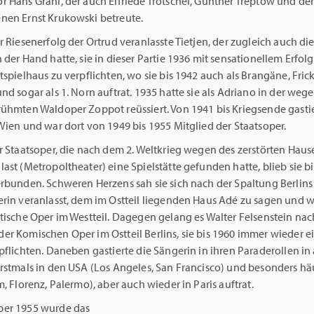
r Hans Grahl, der auch Elfriede Trötschel, Günther Treptow und de
nen Ernst Krukowski betreute.
r Riesenerfolg der Ortrud veranlasste Tietjen, der zugleich auch di
 der Hand hatte, sie in dieser Partie 1936 mit sensationellem Erfolg
tspielhaus zu verpflichten, wo sie bis 1942 auch als Brangäne, Frick
nd sogar als 1. Norn auftrat. 1935 hatte sie als Adriano in der wege
rühmten Waldoper Zoppot reüssiert. Von 1941 bis Kriegsende gastie
Wien und war dort von 1949 bis 1955 Mitglied der Staatsoper.
r Staatsoper, die nach dem 2. Weltkrieg wegen des zerstörten Haus
ast (Metropoltheater) eine Spielstätte gefunden hatte, blieb sie bi
rbunden. Schweren Herzens sah sie sich nach der Spaltung Berlins 
erin veranlasst, dem im Ostteil liegenden Haus Adé zu sagen und 
tische Oper im Westteil. Dagegen gelang es Walter Felsenstein nac
er Komischen Oper im Ostteil Berlins, sie bis 1960 immer wieder e
pflichten. Daneben gastierte die Sängerin in ihren Paraderollen in a
rstmals in den USA (Los Angeles, San Francisco) und besonders häu
m, Florenz, Palermo), aber auch wie­der in Paris auftrat.
er 1955 wurde das