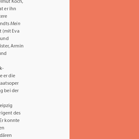
elmut Koch,
at er ihn
tere
andts
Mein
t (mit Eva
) und
ister, Armin
und
k-
 er die
taatsoper
g bei der
eipzig
rigent des
 Er konnte
hen
ndären