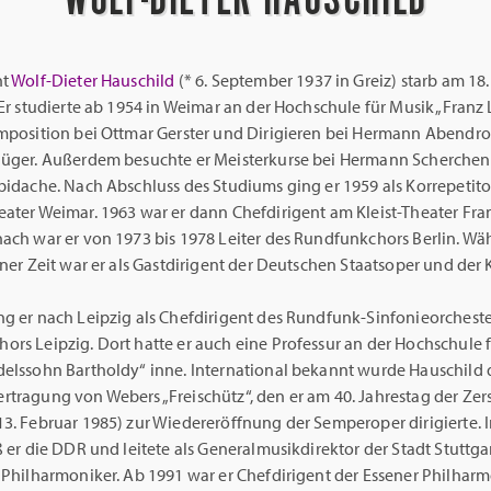
nt
Wolf-Dieter Hauschild
(* 6. September 1937 in Greiz) starb am 18
 Er studierte ab 1954 in Weimar an der Hochschule für Musik „Franz 
omposition bei Ottmar Gerster und Dirigieren bei Hermann Abendr
lüger. Außerdem besuchte er Meisterkurse bei Hermann Scherche
bidache. Nach Abschluss des Studiums ging er 1959 als Korrepetito
eater Weimar. 1963 war er dann Chefdirigent am Kleist-Theater Fra
nach war er von 1973 bis 1978 Leiter des Rundfunkchors Berlin. W
iner Zeit war er als Gastdirigent der Deutschen Staatsoper und de
ng er nach Leipzig als Chefdirigent des Rundfunk-Sinfonieorchest
ors Leipzig. Dort hatte er auch eine Professur an der Hochschule 
delssohn Bartholdy“ inne. International bekannt wurde Hauschild 
rtragung von Webers „Freischütz“, den er am 40. Jahrestag der Ze
13. Februar 1985) zur Wiedereröffnung der Semperoper dirigierte. 
ß er die DDR und leitete als Generalmusikdirektor der Stadt Stuttga
r Philharmoniker. Ab 1991 war er Chefdirigent der Essener Philhar