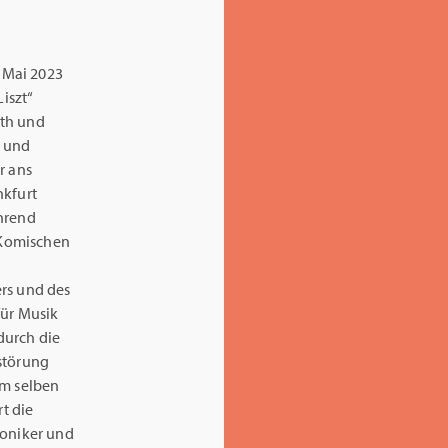
. Mai 2023
Liszt“
oth und
n und
r ans
nkfurt
ährend
r Komischen
ers und des
für Musik
durch die
rstörung
Im selben
rt die
moniker und