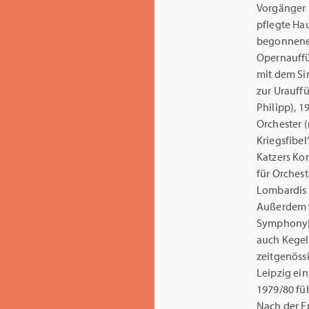
Vorgänger H
pflegte Hau
begonnenen
Opernauffü
mit dem Si
zur Urauffü
Philipp), 1
Orchester (
Kriegsfibel
Katzers Kon
für Orchest
Lombardis 
Außerdem v
Symphony[2
auch Kegel 
zeitgenöss
Leipzig ein
1979/80 füh
Nach der E