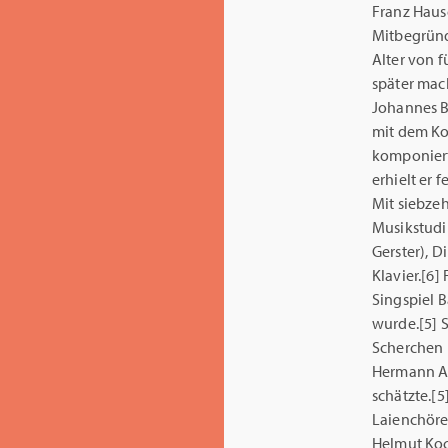
Franz Haus
Mitbegründ
Alter von f
später mach
Johannes Ba
mit dem Ko
komponiert
erhielt er 
Mit siebze
Musikstudi
Gerster), 
Klavier.[6]
Singspiel B
wurde.[5] 
Scherchen 
Hermann Ab
schätzte.[5
Laienchören
Helmut Koc