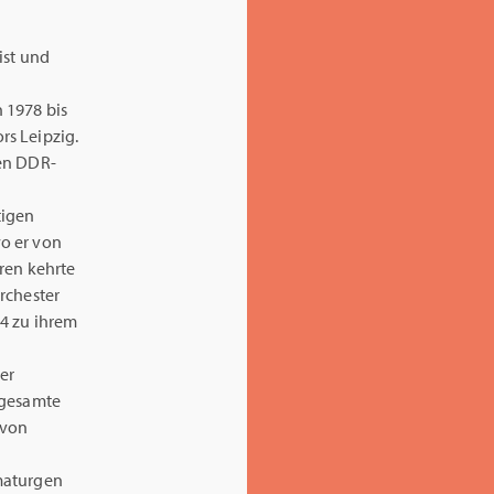
ist und
 1978 bis
rs Leipzig.
den DDR-
tigen
o er von
ren kehrte
rchester
4 zu ihrem
er
 gesamte
 von
maturgen