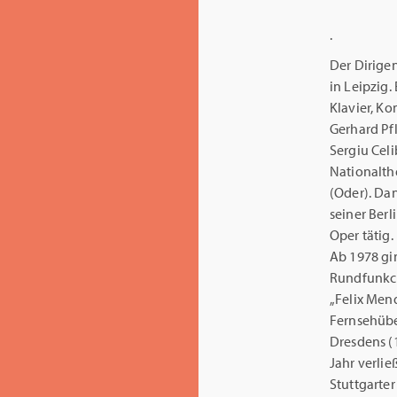
.
Der Dirige
in Leipzig.
Klavier, K
Gerhard Pf
Sergiu Celi
Nationalth
(Oder). Da
seiner Berl
Oper tätig.
Ab 1978 gi
Rundfunkch
„Felix Men
Fernsehübe
Dresdens (
Jahr verlie
Stuttgarte