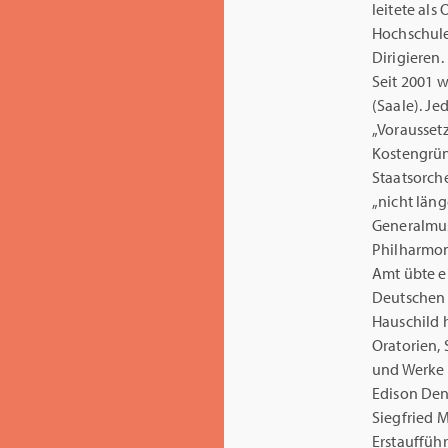
leitete als
Hochschule 
Dirigieren.
Seit 2001 
(Saale). Je
„Vorausset
Kostengrün
Staatsorche
„nicht läng
Generalmus
Philharmon
Amt übte e
Deutschen 
Hauschild 
Oratorien,
und Werke 
Edison Den
Siegfried M
Erstaufführ