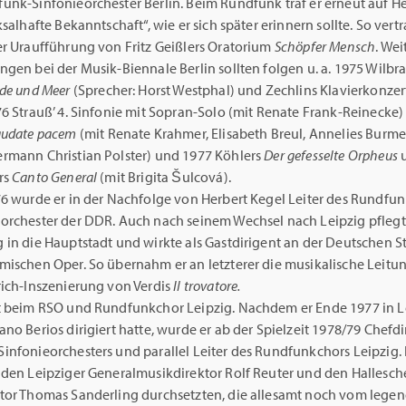
unk-Sinfonieorchester Berlin. Beim Rundfunk traf er erneut auf H
ksalhafte Bekanntschaft“, wie er sich später erinnern sollte. So vertr
er Uraufführung von Fritz Geißlers Oratorium
Schöpfer Mensch
. Wei
gen bei der Musik-Biennale Berlin sollten folgen u. a. 1975 Wilbr
rde
und Meer
(Sprecher: Horst Westphal) und Zechlins Klavierkonzer
6 Strauß’ 4. Sinfonie mit Sopran-Solo (mit Renate Frank-Reinecke
audate pacem
(mit Renate Krahmer, Elisabeth Breul, Annelies Burme
rmann Christian Polster) und 1977 Köhlers
Der gefesselte Orpheus
rs
Canto General
(mit Brigita Šulcová).
76 wurde er in der Nachfolge von Herbert Kegel Leiter des Rundfun
orchester der DDR. Auch nach seinem Wechsel nach Leipzig pflegte
 in die Hauptstadt und wirkte als Gastdirigent an der Deutschen S
mischen Oper. So übernahm er an letzterer die musikalische Leitun
rich-Inszenierung von Verdis
Il trovatore.
t beim RSO und Rundfunkchor Leipzig. Nachdem er Ende 1977 in L
no Berios dirigiert hatte, wurde er ab der Spielzeit 1978/79 Chefdi
infonieorchesters und parallel Leiter des Rundfunkchors Leipzig.
 den Leipziger Generalmusikdirektor Rolf Reuter und den Hallesc
tor Thomas Sanderling durchsetzten, die allesamt noch vom lege