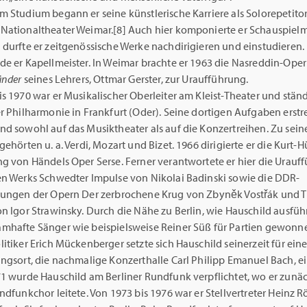
m Studium begann er seine künstlerische Karriere als Solorepetito
Nationaltheater Weimar.[8] Auch hier komponierte er Schauspiel
 durfte er zeitgenössische Werke nachdirigieren und einstudieren.
de er Kapellmeister. In Weimar brachte er 1963 die Nasreddin-Ope
ünder
seines Lehrers, Ottmar Gerster, zur Uraufführung.
s 1970 war er Musikalischer Oberleiter am Kleist-Theater und stän
r Philharmonie in Frankfurt (Oder). Seine dortigen Aufgaben erstr
nd sowohl auf das Musiktheater als auf die Konzertreihen. Zu sei
gehörten u. a. Verdi, Mozart und Bizet. 1966 dirigierte er die Kurt-
ng von Händels Oper Serse. Ferner verantwortete er hier die Urauf
en Werks Schwedter Impulse von Nikolai Badinski sowie die DDR-
rungen der Opern Der zerbrochene Krug von Zbyněk Vostřák und T
n Igor Strawinsky. Durch die Nähe zu Berlin, wie Hauschild ausführ
mhafte Sänger wie beispielsweise Reiner Süß für Partien gewonn
itiker Erich Mückenberger setzte sich Hauschild seinerzeit für ei
ngsort, die nachmalige Konzerthalle Carl Philipp Emanuel Bach, ei
71 wurde Hauschild am Berliner Rundfunk verpflichtet, wo er zunä
ndfunkchor leitete. Von 1973 bis 1976 war er Stellvertreter Heinz 