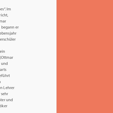
s“. Im
icht,
imar
h begann er
Lebensjahr
erschüler
ein
 (Ottmar
) und
arts
eführt
n
en Lehrer
 sehr
ster und
tiker