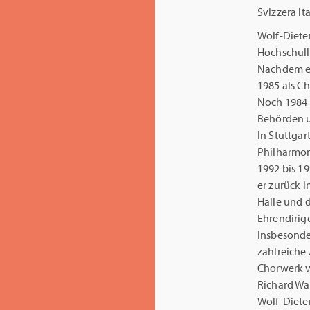
Svizzera it
Wolf-Dieter
Hochschull
Nachdem er
1985 als C
Noch 1984 
Behörden u
In Stuttga
Philharmon
1992 bis 1
er zurück 
Halle und 
Ehrendirig
Insbesonde
zahlreiche
Chorwerk v
Richard Wag
Wolf-Diete