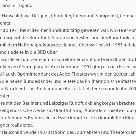
aliana in Lugano.
 Hauschild war Dirigent, Chorleiter, Intendant, Komponist, Cembal
ehrer.
 ab 1971 beim Berliner Rundfunk tätig gewesen war, wirkte er von
hefdirigent des Rundfunk-Sinfonieorchesters und des Rundfunkcho
mit dem Nationalpreis ausgezeichnet, überwarf er sich 1985 mit 
nd siedelte in die BRD über.
rt wurde er zum Generalmusikdirektor ernannt und verhalf den dor
ikern zu überregionaler Anerkennung. 1991 ging er nach Essen, w
997 auch Opernintendant des Aalto-Theaters war. In den 2000er Jah
in die neuen Bundesländer und leitete das Philharmonische Staatso
die Norddeutsche Philharmonie Rostock. Letztere ernannte ihn 200
enten.
re mit den Berliner und Leipziger Rundfunkklangkörpern brachte 
 zeitgenössische Werke zur Uraufführung. Außerdem spielte er das
on Johannes Brahms ein. In Essen konnte er den kompletten Ring
ner realisieren.
r Hauschild wurde 1937 als Sohn des Journalisten und Theaterdra