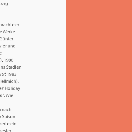
pzig
l
brachte er
he Werke
 Günter
vier und
e
), 1980
nns Stadien
6“,
1983
ellmich).
s’ Holiday
m“
. Wie
n nach
r Saison
erte ein.
hester