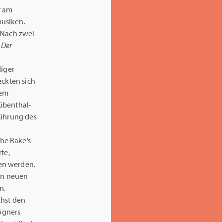
r am
musiken.
 Nach zwei
r
Der
diger
eckten sich
nem
Hübenthal-
führung des
he Rake’s
te,
en werden.
nen neuen
n.
chst den
Rögners