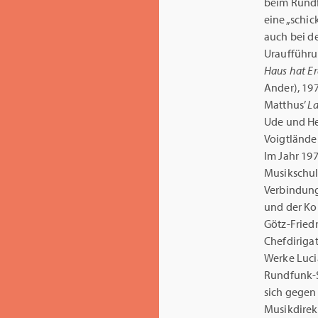
beim Rundf
eine „schic
auch bei d
Uraufführun
Haus hat E
Ander), 197
Matthus’
L
Ude und He
Voigtlände
Im Jahr 19
Musikschul
Verbindung
und der Ko
Götz-Fried
Chefdiriga
Werke Lucia
Rundfunk-S
sich gegen
Musikdirek