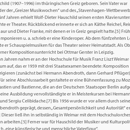
child (1907–1996) im thüringischen Greiz geboren. Sein Vater war
er der „Greizer Musikwochen“ und des „Stavenhagen-Wettbewerbe
ünf Jahren erhielt Wolf-Dieter Hauschild seinen ersten Klavierunterr
te er Theater. Rückblickend erinnerte er sich an Käthe Reichel, Re
ur und Dieter Franke, mit denen er in Greiz gespielt hatte.[5] Frü
mponieren u. a. schrieb er eine Kinderoper. Ab dem fünfzehnten 
e er Schauspielmusiken für das Theater seiner Heimatstadt. Als Ob
ferner Kompositionsunterricht bei Ottmar Gerster in Leipzig.
hn Jahren nahm er an der Hochschule für Musik Franz Liszt Weimar 
um auf, das er 1959 mit drei Staatsexamen beendete: Komposition
Dirigieren (zunächst bei Hermann Abendroth, dann Gerhard Pflüger
 Für seine Abschlussarbeit gestaltete er eine Bühnenfassung zu Moz
astien und Bastienne, die an der Deutschen Staatsoper Berlin aufg
Seine Ausbildung vervollständigte er in Meisterkursen bei Herman
und Sergiu Celibidache.[7] Bis 1956 wurde er vor allem durch sein
endroth geprägt, dessen „Gesamtpersönlichkeit und Autorität“ er
] Dieser ließ ihn in selbständig in Weimar mit dem Hochschulorche
 arbeiten.[5] Ferner war für Hauschild der Musiker und Kulturpoli
h „eine künstlerische und menschliche Vaterfigur“.