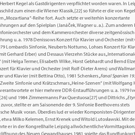
erbert Kegel als Gastdirigenten verpflichtet worden waren. In Lei
schild zum einen die Wiener Klassik,[22] so führte er die von Kege
 „Mozartiana“-Reihe fort. Auch setzte er weiterhin konzertante
hrungen auf den Spielplan (Janáček, Wagner u. a.). Zum anderen 
nfonieorchester und dem Kammerorchester diverse zeitgenössisc
hrung u. a. 1978 Denissows Konzert für Klavier und Orchester (mit
979 Lombardis Sinfonie, Neuberts Notturno, Lohses Konzert für Kla
mit Gerhard Erber) und Dessaus Vierzehn Stücke aus „International
“ (mit Helga Termer, Elisabeth Wilke, Horst Gebhardt und Bernd Elze
zert für Klavier und Orchester (mit Rolf-Dieter Arens) und Wallma
er und Klavier (mit Bettina Otto), 1981 Schenkers „
Fanal Spanien 193
Zweite Sinfonie und Krätzschmars „Heine-Szenen“ (mit Wolfgang H
erantwortete er hier mehrere DDR-Erstaufführungen u. a. 1979 Ive
6] und 1984 Zimmermanns Pax Questuosa[27] und Dittrichs
„Ety
zuvor, stellte er am Saisonende der 9. Sinfonie Beethovens stets
ische Musik voran. Überdies lud er wieder Komponisten-Dirigente
, etwa Milko Kelemen, Ernst Krenek und Witold Lutosławski. Mit de
rte er in der Kongreßhalle Leipzig allwöchentliche Vormittagskonz
röffnung des Neuen Gewandhauses 1981 spielte das Rundfunkorc