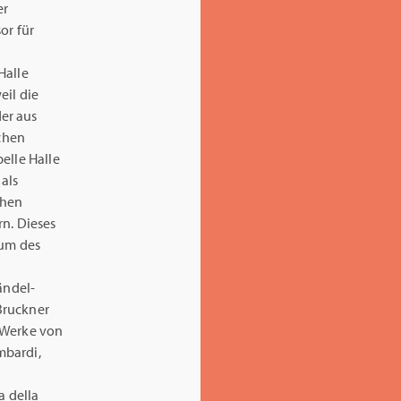
er
or für
Halle
eil die
er aus
chen
elle Halle
als
chen
n. Dieses
rum des
ändel-
Bruckner
 Werke von
mbardi,
a della