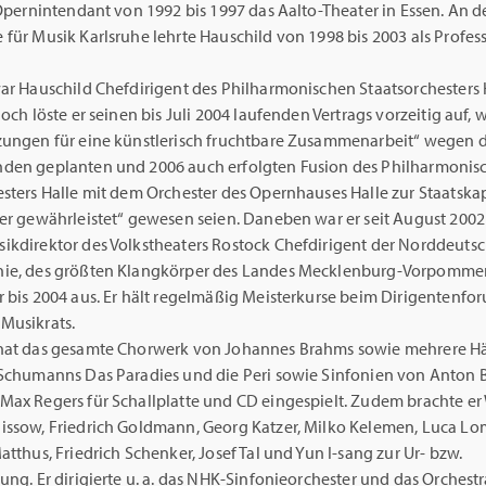
 Opernintendant von 1992 bis 1997 das Aalto-Theater in Essen. An d
für Musik Karlsruhe lehrte Hauschild von 1998 bis 2003 als Profess
war Hauschild Chefdirigent des Philharmonischen Staatsorchesters 
doch löste er seinen bis Juli 2004 laufenden Vertrags vorzeitig auf, w
zungen für eine künstlerisch fruchtbare Zusammenarbeit“ wegen d
den geplanten und 2006 auch erfolgten Fusion des Philharmonis
sters Halle mit dem Orchester des Opernhauses Halle zur Staatskap
er gewährleistet“ gewesen seien. Daneben war er seit August 2002 
ikdirektor des Volkstheaters Rostock Chefdirigent der Norddeuts
ie, des größten Klangkörper des Landes Mecklenburg-Vorpommer
r bis 2004 aus. Er hält regelmäßig Meisterkurse beim Dirigentenfo
Musikrats.
hat das gesamte Chorwerk von Johannes Brahms sowie mehrere H
 Schumanns Das Paradies und die Peri sowie Sinfonien von Anton 
Max Regers für Schallplatte und CD eingespielt. Zudem brachte er
issow, Friedrich Goldmann, Georg Katzer, Milko Kelemen, Luca Lo
atthus, Friedrich Schenker, Josef Tal und Yun I-sang zur Ur- bzw.
ung. Er dirigierte u. a. das NHK-Sinfonieorchester und das Orchestr