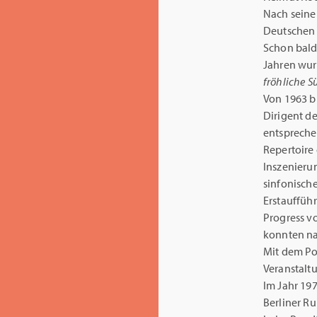
Nach seine
Deutschen 
Schon bald
Jahren wur
fröhliche S
Von 1963 bi
Dirigent de
entspreche
Repertoire 
Inszenieru
sinfonisch
Erstauffüh
Progress vo
konnten na
Mit dem Pol
Veranstaltu
Im Jahr 19
Berliner Ru