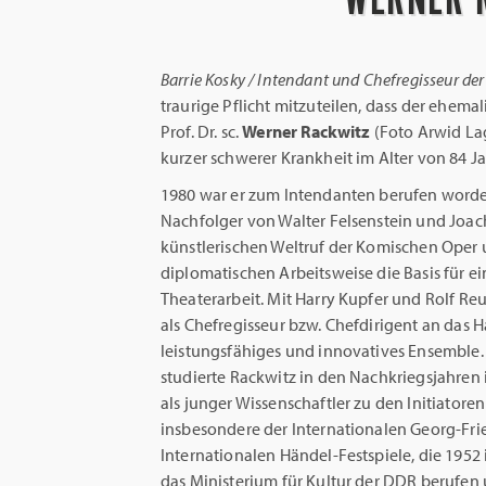
Barrie Kosky / Intendant und Chefregisseur der
traurige Pflicht mitzuteilen, dass der ehema
Prof. Dr. sc.
Werner Rackwitz
(Foto Arwid La
kurzer schwerer Krankheit im Alter von 84 Jah
1980 war er zum Intendanten berufen worden
Nachfolger von Walter Felsenstein und Joac
künstlerischen Weltruf der Komischen Oper 
diplomatischen Arbeitsweise die Basis für e
Theaterarbeit. Mit Harry Kupfer und Rolf Re
als Chefregisseur bzw. Chefdirigent an das
leistungsfähiges und innovatives Ensemble.
studierte Rackwitz in den Nachkriegsjahren 
als junger Wissenschaftler zu den Initiatore
insbesondere der Internationalen Georg-Fri
Internationalen Händel-Festspiele, die 1952
das Ministerium für Kultur der DDR berufen 