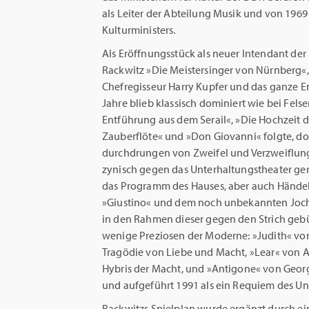
als Leiter der Abteilung Musik und von 1969 b
Kulturministers.
Als Eröffnungsstück als neuer Intendant der
Rackwitz »Die Meistersinger von Nürnberg«,
Chefregisseur Harry Kupfer und das ganze 
Jahre blieb klassisch dominiert wie bei Fels
Entführung aus dem Serail«, »Die Hochzeit de
Zauberflöte« und »Don Giovanni« folgte, do
durchdrungen von Zweifel und Verzweiflung
zynisch gegen das Unterhaltungstheater ger
das Programm des Hauses, aber auch Hände
»Giustino« und dem noch unbekannten Jochen
in den Rahmen dieser gegen den Strich gebür
wenige Preziosen der Moderne: »Judith« von
Tragödie von Liebe und Macht, »Lear« von A
Hybris der Macht, und »Antigone« von Georg
und aufgeführt 1991 als ein Requiem des Un
Rackwitzs Spielplan wurde ergänzt durch ei