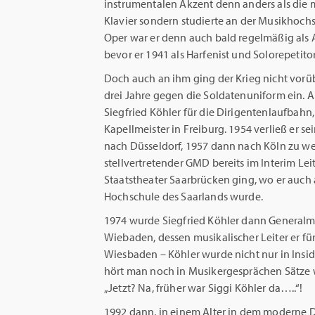
instrumentalen Akzent denn anders als die 
Klavier sondern studierte an der Musikhochs
Oper war er denn auch bald regelmäßig als 
bevor er 1941 als Harfenist und Solorepetito
Doch auch an ihm ging der Krieg nicht vorüb
drei Jahre gegen die Soldatenuniform ein. 
Siegfried Köhler für die Dirigentenlaufbahn
Kapellmeister in Freiburg. 1954 verließ er s
nach Düsseldorf, 1957 dann nach Köln zu wec
stellvertretender GMD bereits im Interim Lei
Staatstheater Saarbrücken ging, wo er auch al
Hochschule des Saarlands wurde.
1974 wurde Siegfried Köhler dann Generalmu
Wiebaden, dessen musikalischer Leiter er fü
Wiesbaden – Köhler wurde nicht nur in Insi
hört man noch in Musikergesprächen Sätze wi
„Jetzt? Na, früher war Siggi Köhler da…..“!
1992 dann, in einem Alter in dem moderne Di