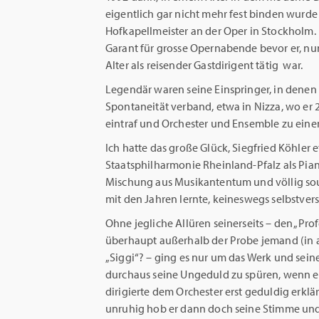
eigentlich gar nicht mehr fest binden wurde
Hofkapellmeister an der Oper in Stockholm. 
Garant für grosse Opernabende bevor er, nun
Alter als reisender Gastdirigent tätig war.
Legendär waren seine Einspringer, in denen
Spontaneität verband, etwa in Nizza, wo er 
eintraf und Orchester und Ensemble zu ein
Ich hatte das große Glück, Siegfried Köhler 
Staatsphilharmonie Rheinland-Pfalz als Piani
Mischung aus Musikantentum und völlig souv
mit den Jahren lernte, keineswegs selbstvers
Ohne jegliche Allüren seinerseits – den „Prof
überhaupt außerhalb der Probe jemand (in a
„Siggi“? – ging es nur um das Werk und se
durchaus seine Ungeduld zu spüren, wenn er
dirigierte dem Orchester erst geduldig erkl
unruhig hob er dann doch seine Stimme und 