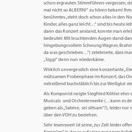
schon ergrauten Stimmführers vergessen, der 
mal nicht so ALBERN!“ zu hören bekam! Ihm fie
berühmtes „steht doch schon alles in den Not
Kinder, alles ganz leicht…“ sind bis heute 
dann das Konzert anstand, konnte man erl
bedeutet: Mit leuchtenden Augen stand dann
hingebungsvollem Schwung Wagner, Brahms 
da was geschrieben…“) zelebrierte, dass ma
„Siggi“ denn nun wiederkäme.
Wirklich unvergesslich eine konzertante „Ele
mühsamen Probenphase im Konzert, das Orc
mitreißend buchstäblich bis zur Weißglut ste
Als Komponist neigte Siegfried Köhler eher 
Musicals und Orchesterwerke (…kann es den
geben als „Sabine, sei sittsam“?), leider nur
über den VDH zu beziehen.
Sehr lesenswert ist seine, zur Zeit leider o
Kapriolen“,
in der er auf seine ganz persönlic