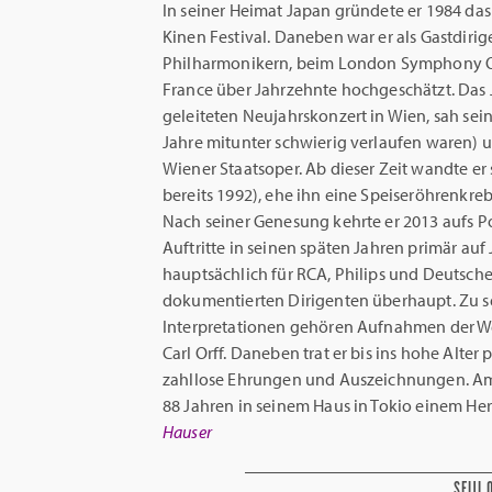
In seiner Heimat Japan gründete er 1984 das
Kinen Festival. Daneben war er als Gastdirig
Philharmonikern, beim London Symphony Or
France über Jahrzehnte hochgeschätzt. Da
geleiteten Neujahrskonzert in Wien, sah sei
Jahre mitunter schwierig verlaufen waren) u
Wiener Staatsoper. Ab dieser Zeit wandte er 
bereits 1992), ehe ihn eine Speiseröhrenk
Nach seiner Genesung kehrte er 2013 aufs P
Auftritte in seinen späten Jahren primär auf
hauptsächlich für RCA, Philips und Deutsc
dokumentierten Dirigenten überhaupt. Zu se
Interpretationen gehören Aufnahmen der We
Carl Orff. Daneben trat er bis ins hohe Alte
zahllose Ehrungen und Auszeichnungen. Am 6
88 Jahren in seinem Haus in Tokio einem He
Hauser
SEIJI