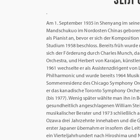
.
Am 1. September 1935 in Shenyang im seine
Mandschukuo im Nordosten Chinas geboren,
als Pianist an, bevor er sich der Kompositi
Studium 1958 beschloss. Bereits früh wurde 
sich der Förderung durch Charles Munch, d
Orchestra, und Herbert von Karajan, künstler
1961 wechselte er als Assistenzdirigent vo
Philharmonic und wurde bereits 1964 Musikdi
Sommerresidenz des Chicago Symphony Orc
er das kanadische Toronto Symphony Orche
(bis 1977). Wenig später wählte man ihn in 
gesundheitlich angeschlagenen William Stein
musikalischer Berater und 1973 schließlich a
Ozawa drei Jahrzehnte innehaben und die G
erster Japaner übernahm er insofern die Le
ein Vierteljahrhundert nach Hiroshima und 