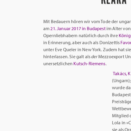
Mit Bedauern hören wir vom Tode der unga
am
21. Januar 2017 in Budapest
im Alter von 
Opernliebhabern natürlich durch ihre
König
in Erinnerung, aber auch als Donizettis
Favor
unter Eve Queler in New York. Zudem hat s
hinterlassen. Sie galt als
der
Mezzoexport Ung
unersetzlichen
Kutsch-Riemens
.
Takács, K
(Ungarn);
wurde da
Budapest 
Preisträg
Wettbewer
Mitglied 
Lola in »C
sie als Or