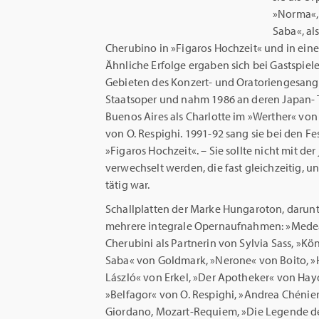
»Norma«, 
Saba«, als
Cherubino in »Figaros Hochzeit« und in einer
Ähnliche Erfolge ergaben sich bei Gastspie
Gebieten des Konzert- und Oratoriengesange
Staatsoper und nahm 1986 an deren Japan- T
Buenos Aires als Charlotte im »Werther« vo
von O. Respighi. 1991-92 sang sie bei den Fe
»Figaros Hochzeit«. – Sie sollte nicht mit d
verwechselt werden, die fast gleichzeitig, u
tätig war.
Schallplatten der Marke Hungaroton, darunt
mehrere integrale Opernaufnahmen: »Mede
Cherubini als Partnerin von Sylvia Sass, »Kö
Saba« von Goldmark, »Nerone« von Boito, 
László« von Erkel, »Der Apotheker« von Hay
»Belfagor« von O. Respighi, »Andrea Chénie
Giordano, Mozart-Requiem, »Die Legende de