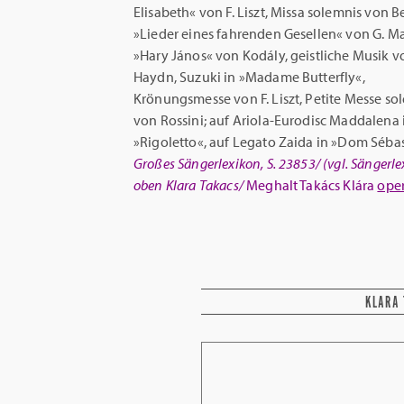
Elisabeth« von F. Liszt, Missa solemnis von 
»Lieder eines fahrenden Gesellen« von G. Ma
»Hary János« von Kodály, geistliche Musik vo
Haydn, Suzuki in »Madame Butterfly«,
Krönungsmesse von F. Liszt, Petite Messe so
von Rossini; auf Ariola-Eurodisc Maddalena
»Rigoletto«, auf Legato Zaida in »Dom Sébas
Großes Sängerlexikon, S. 23853/
(vgl. Sängerlex
oben Klara Takacs/
Meghalt Takács Klára
ope
KLARA 