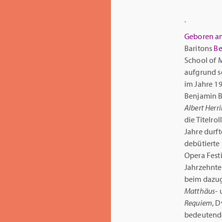
.
Geboren am
Baritons
Be
School of 
aufgrund s
im Jahre 1
Benjamin Br
Albert Herr
die Titelrol
Jahre durft
debütierte
Opera Festi
Jahrzehnte
beim dazug
Matthäus-
Requiem
, 
bedeutende