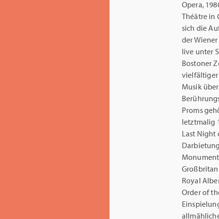
Opera, 198
Théâtre in
sich die A
der Wiener 
live unter 
Bostoner Z
vielfältig
Musik über 
Berührungs
Proms gehör
letztmalig 
Last Night 
Darbietun
Monumental
Großbritan
Royal Albe
Order of t
Einspielun
allmählich