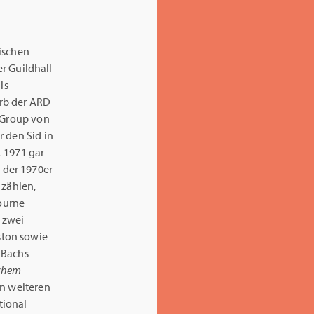
ischen
r Guildhall
ls
erb der ARD
a Group von
r den Sid in
t 1971 gar
 der 1970er
 zählen,
ourne
 zwei
ston sowie
 Bachs
chem
an weiteren
tional