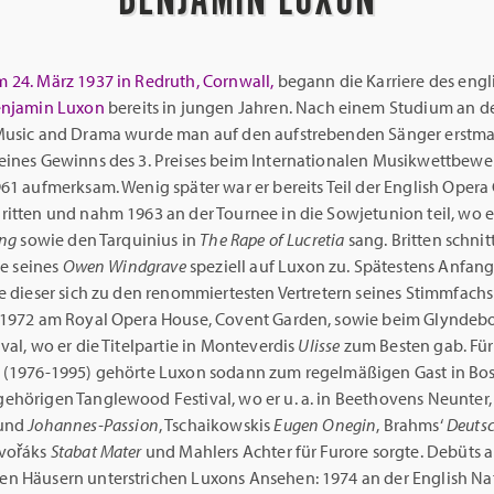
 24. März 1937 in Redruth, Cornwall,
begann die Karriere des engl
njamin Luxon
bereits in jungen Jahren. Nach einem Studium an de
Music and Drama wurde man auf den aufstrebenden Sänger erstma
eines Gewinns des 3. Preises beim Internationalen Musikwettbew
961 aufmerksam. Wenig später war er bereits Teil der English Oper
itten und nahm 1963 an der Tournee in die Sowjetunion teil, wo e
ing
sowie den Tarquinius in
The Rape of Lucretia
sang. Britten schnit
le seines
Owen Windgrave
speziell auf Luxon zu. Spätestens Anfang
e dieser sich zu den renommiertesten Vertretern seines Stimmfachs
 1972 am Royal Opera House, Covent Garden, sowie beim Glyndeb
val, wo er die Titelpartie in Monteverdis
Ulisse
zum Besten gab. Für
 (1976-1995) gehörte Luxon sodann zum regelmäßigen Gast in Bo
ehörigen Tanglewood Festival, wo er u. a. in Beethovens Neunter,
und
Johannes-Passion
, Tschaikowskis
Eugen Onegin
, Brahms‘
Deuts
Dvořáks
Stabat Mater
und Mahlers Achter für Furore sorgte. Debüts 
n Häusern unterstrichen Luxons Ansehen: 1974 an der English Na