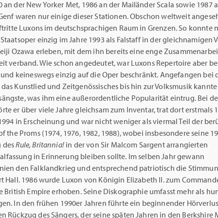
0 an der New Yorker Met, 1986 an der Mailänder Scala sowie 1987
 Genf waren nur einige dieser Stationen. Obschon weltweit angeseh
uftritte Luxons im deutschsprachigen Raum in Grenzen. So konnte 
Staatsoper einzig im Jahre 1993 als Falstaff in der gleichnamigen 
Seiji Ozawa erleben, mit dem ihn bereits eine enge Zusammenarbeit
eit verband. Wie schon angedeutet, war Luxons Repertoire aber b
er und keineswegs einzig auf die Oper beschränkt. Angefangen bei 
das Kunstlied und Zeitgenössisches bis hin zur Volksmusik kannte
ängste, was ihm eine außerordentliche Popularität eintrug. Bei d
te er über viele Jahre gleichsam zum Inventar, trat dort erstmals
1994 in Erscheinung und war nicht weniger als viermal Teil der b
of the Proms (1974, 1976, 1982, 1988), wobei insbesondere seine 1
g des
Rule, Britannia!
in der von Sir Malcom Sargent arrangierten
fassung in Erinnerung bleiben sollte. Im selben Jahr gewann
nien den Falklandkrieg und entsprechend patriotisch die Stimmun
rt Hall. 1986 wurde Luxon von Königin Elizabeth II. zum Commande
he British Empire erhoben. Seine Diskographie umfasst mehr als hu
gen. In den frühen 1990er Jahren führte ein beginnender Hörverlu
en Rückzug des Sängers, der seine späten Jahren in den Berkshire