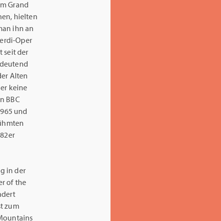
 am Grand
en, hielten
man ihn an
Verdi-Oper
 seit der
edeutend
der Alten
 er keine
en BBC
 1965 und
erühmten
982er
g in der
r of the
ndert
st zum
 Mountains