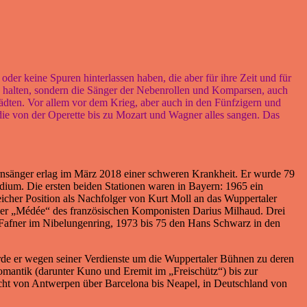
der keine Spuren hinterlassen haben, die aber für ihre Zeit und für
n halten, sondern die Sänger der Nebenrollen und Komparsen, auch
ädten. Vor allem vor dem Krieg, aber auch in den Fünfzigern und
die von der Operette bis zu Mozart und Wagner alles sangen. Das
rnsänger erlag im März 2018 einer schweren Krankheit. Er wurde 79
udium. Die ersten beiden Stationen waren in Bayern: 1965 ein
icher Position als Nachfolger von Kurt Moll an das Wuppertaler
Oper „Médée“ des französischen Komponisten Darius Milhaud. Drei
 Fafner im Nibelungenring, 1973 bis 75 den Hans Schwarz in den
rde er wegen seiner Verdienste um die Wuppertaler Bühnen zu deren
mantik (darunter Kuno und Eremit im „Freischütz“) bis zur
icht von Antwerpen über Barcelona bis Neapel, in Deutschland von