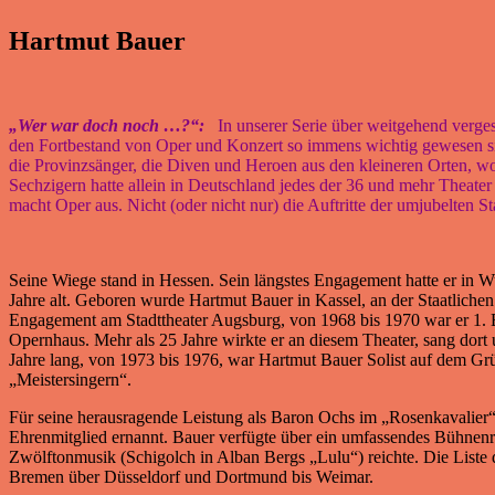
Hartmut Bauer
„Wer war doch noch …?“:
In unserer Serie über weitgehend vergess
den Fortbestand von Oper und Konzert so immens wichtig gewesen sin
die Provinzsänger, die Diven und Heroen aus den kleineren Orten, wo
Sechzigern hatte allein in Deutschland jedes der 36 und mehr Theate
macht Oper aus. Nicht (oder nicht nur) die Auftritte der umjubelten St
Seine Wiege stand in Hessen. Sein längstes Engagement hatte er in W
Jahre alt. Geboren wurde Hartmut Bauer in Kassel, an der Staatliche
Engagement am Stadttheater Augsburg, von 1968 bis 1970 war er 1. B
Opernhaus. Mehr als 25 Jahre wirkte er an diesem Theater, sang dor
Jahre lang, von 1973 bis 1976, war Hartmut Bauer Solist auf dem Gr
„Meistersingern“.
Für seine herausragende Leistung als Baron Ochs im „Rosenkavalier“
Ehrenmitglied ernannt. Bauer verfügte über ein umfassendes Bühnenr
Zwölftonmusik (Schigolch in Alban Bergs „Lulu“) reichte. Die Liste
Bremen über Düsseldorf und Dortmund bis Weimar.