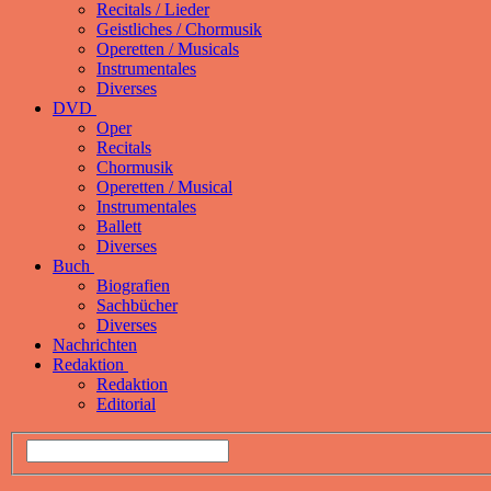
Recitals / Lieder
Geistliches / Chormusik
Operetten / Musicals
Instrumentales
Diverses
DVD
Oper
Recitals
Chormusik
Operetten / Musical
Instrumentales
Ballett
Diverses
Buch
Biografien
Sachbücher
Diverses
Nachrichten
Redaktion
Redaktion
Editorial