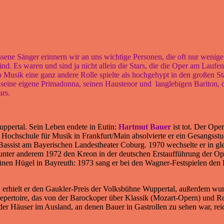
ene Sänger erinnern wir an uns wichtige Personen, die oft nur wenige o
d. Es waren und sind ja nicht allein die Stars, die die Oper am Laufe
 Musik eine ganz andere Rolle spielte als hochgehypt in den großen St
r seine eigene Primadonna, seinen Haustenor und langlebigen Bariton, 
ars.
uppertal. Sein Leben endete in Eutin:
Hartmut Bauer
ist tot. Der Ope
n Hochschule für Musik in Frankfurt/Main absolvierte er ein Gesangsst
assist am Bayerischen Landestheater Coburg. 1970 wechselte er in gle
t unter anderem 1972 den Kreon in der deutschen Erstaufführung der 
ünen Hügel in Bayreuth: 1973 sang er bei den Wagner-Festspielen den
 erhielt er den Gaukler-Preis der Volksbühne Wuppertal, außerdem wu
epertoire, das von der Barockoper über Klassik (Mozart-Opern) und Ro
 der Häuser im Ausland, an denen Bauer in Gastrollen zu sehen war, re