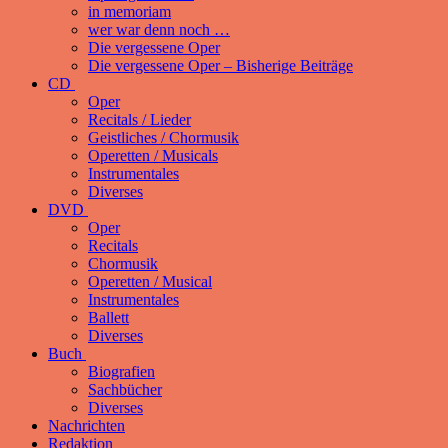
in memoriam
wer war denn noch …
Die vergessene Oper
Die vergessene Oper – Bisherige Beiträge
CD
Oper
Recitals / Lieder
Geistliches / Chormusik
Operetten / Musicals
Instrumentales
Diverses
DVD
Oper
Recitals
Chormusik
Operetten / Musical
Instrumentales
Ballett
Diverses
Buch
Biografien
Sachbücher
Diverses
Nachrichten
Redaktion