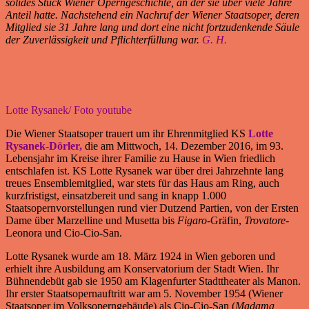
solides Stück Wiener Operngeschichte, an der sie über viele Jahre
Anteil hatte. Nachstehend ein Nachruf der Wiener Staatsoper, deren
Mitglied sie 31 Jahre lang und dort eine nicht fortzudenkende Säule
der Zuverlässigkeit und Pflichterfüllung war.
G. H.
Lotte Rysanek/ Foto youtube
Die Wiener Staatsoper trauert um ihr Ehrenmitglied KS
Lotte
Rysanek-Dörler,
die am Mittwoch, 14. Dezember 2016, im 93.
Lebensjahr im Kreise ihrer Familie zu Hause in Wien friedlich
entschlafen ist. KS Lotte Rysanek war über drei Jahrzehnte lang
treues Ensemblemitglied, war stets für das Haus am Ring, auch
kurzfristigst, einsatzbereit und sang in knapp 1.000
Staatsopernvorstellungen rund vier Dutzend Partien, von der Ersten
Dame über Marzelline und Musetta bis
Figaro
-Gräfin,
Trovatore
-
Leonora und Cio-Cio-San.
Lotte Rysanek wurde am 18. März 1924 in Wien geboren und
erhielt ihre Ausbildung am Konservatorium der Stadt Wien. Ihr
Bühnendebüt gab sie 1950 am Klagenfurter Stadttheater als Manon.
Ihr erster Staatsopernauftritt war am 5. November 1954 (Wiener
Staatsoper im Volksoperngebäude) als Cio-Cio-San (
Madama