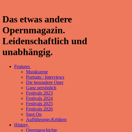
Das etwas andere
Opernmagazin.
Leidenschaftlich und
unabhängig.
Features
Musikszene
Portraits / Interviews
Die besondere Oper
Ganz persönlich
Festivals 2023
Festivals 2024
Festivals 2025
Festivals 2026
Spot On
Aufführungs-Kritiken
History
Operngeschichte