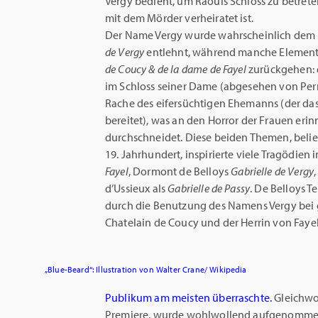
Vergy bedient, um Raouls Schloss zu betrete
mit dem Mörder verheiratet ist.
Der Name Vergy wurde wahrscheinlich dem m
de Vergy
entlehnt, während manche Element
de Coucy & de la dame de Fayel
zurückgehen: 
im Schloss seiner Dame (abgesehen von Perr
Rache des eifersüchtigen Ehemanns (der das
bereitet), was an den Horror der Frauen erin
durchschneidet. Diese beiden Themen, belieb
19. Jahrhundert, inspirierte viele Tragödien
Fayel
, Dormont de Belloys
Gabrielle de Vergy
d’Ussieux als
Gabrielle de Passy
. De Belloys T
durch die Benutzung des Namens Vergy bei g
Chatelain de Coucy und der Herrin von Fayel
„Blue-Beard“: Illustration von Walter Crane/ Wikipedia
Publikum am meisten überraschte.
Gleichwoh
Premiere, wurde wohlwollend aufgenommen