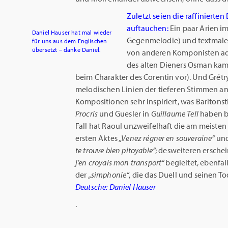
Zuletzt seien die raffinierten
auftauchen:
Ein paar Arien i
Daniel Hauser hat mal wieder
Gegenmelodie) und textmaleri
für uns aus dem Englischen
übersetzt – danke Daniel.
von anderen Komponisten ada
des alten Dieners Osman kam
beim Charakter des Corentin vor). Und Grétr
melodischen Linien der tieferen Stimmen an. 
Kompositionen sehr inspiriert, was Bariton
Procris
und Guesler in
Guillaume Tell
haben b
Fall hat Raoul unzweifelhaft die am meisten 
ersten Aktes
„Venez régner en souveraine“
und
te trouve bien pitoyable“
; desweiteren erschei
j’en croyais mon transport“
begleitet, ebenfal
der
„simphonie“
, die das Duell und seinen To
Deutsche: Daniel Hauser
.