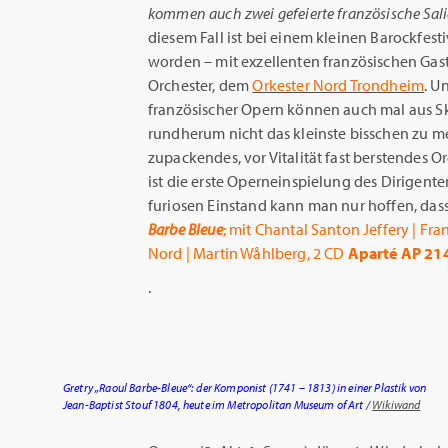
kommen auch zwei gefeierte französische Salie
diesem Fall ist bei einem kleinen Barockfes
worden – mit exzellenten französischen Ga
Orchester, dem
Orkester Nord Trondheim
. U
französischer Opern können auch mal aus S
rundherum nicht das kleinste bisschen zu me
zupackendes, vor Vitalität fast berstendes O
ist die erste Operneinspielung des Dirigen
furiosen Einstand kann man nur hoffen, dass 
Barbe Bleue
; mit Chantal Santon Jeffery | Fra
Nord | Martin Wåhlberg, 2 CD
Aparté AP 21
.
Gretry „Raoul Barbe-Bleue“: der Komponist (1741 – 1813) in einer Plastik von
Jean-Baptist Stouf 1804, heute im Metropolitan Museum of Art /
Wikiwand