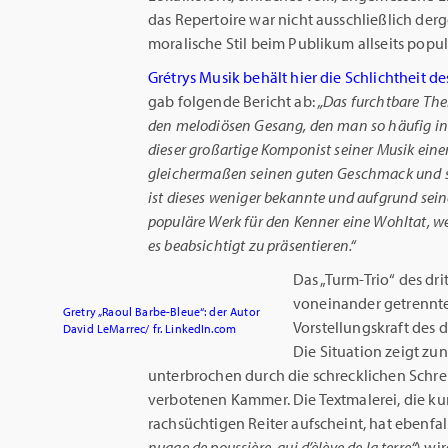
das Repertoire war nicht ausschließlich derg
moralische Stil beim Publikum allseits popul
Grétrys Musik behält hier die Schlichtheit des
gab folgende Bericht ab:
„Das furchtbare T
den melodiösen Gesang, den man so häufig in 
dieser großartige Komponist seiner Musik eine
gleichermaßen seinen guten Geschmack und se
ist dieses weniger bekannte und aufgrund sei
populäre Werk für den Kenner eine Wohltat, we
es beabsichtigt zu präsentieren.“
Das „Turm-Trio“ des dri
voneinander getrennte 
Gretry „Raoul Barbe-Bleue“: der Autor
Vorstellungskraft des
David LeMarrec/ fr. LinkedIn.com
Die Situation zeigt zun
unterbrochen durch die schrecklichen Schrei
verbotenen Kammer. Die Textmalerei, die kur
rachsüchtigen Reiter aufscheint, hat ebenfal
nuage de poussière, qui d’èlève de la terre“
) wi