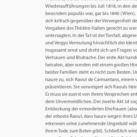
Wiederaufführungen bis Juli 1818, in den d
besonders populär war, gar bis 1840 (Wien)
sich kritisch gegenüber der Verwegenheit de
Vorgaben des Théâtre-Italien gerecht zu we
untersagten. In der Tat ist der Tonfall, abge
und Vergys Vermutung hinsichtlich der Ident
insgesamt ernst und dreht sich um Fragen 
Vertrauen und Blutrache. Der erste Akt hande
heiraten, aber werden mit einem großen Hind
beider Familien steht es nicht zum Besten. U
Isaure zu, sich Raoul de Carmantans, einem
präsentieren. Sie verweigert sich Raouls He
Er muss sie zuerst von ihrem Versprechen e
dem Unvermeidlichen. Der zweite Akt ist sog
Entdeckung der ermordeten Ehefrauen (abseit
der erboste Raoul, dass Isaure wegen ihres 
erkennen seine zunehmende Ungeduld währe
ihrem Tode zum Beten gibt). Schließlich wir