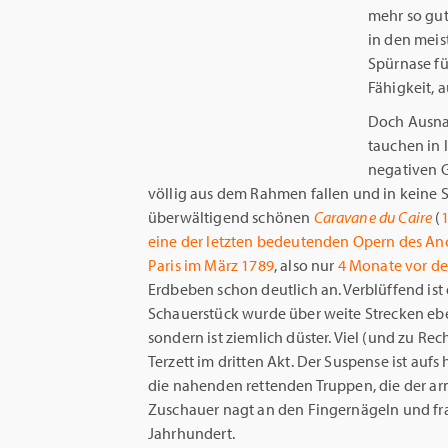
mehr so gut
in den meis
Spürnase fü
Fähigkeit, 
Doch Ausna
tauchen in l
negativen G
völlig aus dem Rahmen fallen und in keine 
überwältigend schönen
Caravane du Caire
(
eine der letzten bedeutenden Opern des An
Paris im März 1789
, also nur
4 Monate vor de
Erdbeben schon deutlich an. Verblüffend ist 
Schauerstück wurde über weite Strecken ebe
sondern ist ziemlich düster. Viel (und zu R
Terzett im dritten Akt. Der Suspense ist aufs
die nahenden rettenden Truppen, die der ar
Zuschauer nagt an den Fingernägeln und frag
Jahrhundert.