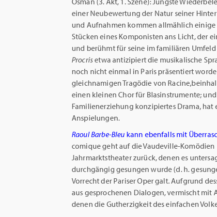
Osman (3. Akt, 1. Szene): Jüngste Wiederbe
einer Neubewertung der Natur seiner Hinter
und Aufnahmen kommen allmählich einige z
Stücken eines Komponisten ans Licht, der ei
und berühmt für seine im familiären Umfel
Procris
etwa antizipiert die musikalische Spr
noch nicht einmal in Paris präsentiert worde
gleichnamigen Tragödie von Racine,beinhalt
einen kleinen Chor für Blasinstrumente; und
Familienerziehung konzipiertes Drama, hat 
Anspielungen.
Raoul Barbe-Bleu
kann ebenfalls mit Überra
comique geht auf die Vaudeville-Komödien 
Jahrmarktstheater zurück, denen es untersag
durchgängig gesungen wurde (d. h. gesungen
Vorrecht der Pariser Oper galt. Aufgrund des
aus gesprochenen Dialogen, vermischt mit Ari
denen die Gutherzigkeit des einfachen Volk