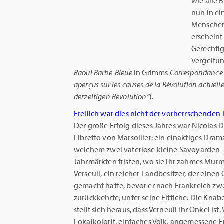
wie alle 
nun in ei
Menschen 
erscheint
Gerechtig
Vergeltun
Raoul Barbe-Bleue
in Grimms
Correspondance l
aperçus sur les causes de la Révolution actuelle
derzeitigen Revolution“
).
Freilich war dies nicht der vorherrschenden
Der große Erfolg dieses Jahres war Nicolas 
Libretto von Marsollier: ein einaktiges Drama
welchem zwei vaterlose kleine Savoyarden-
Jahrmärkten fristen, wo sie ihr zahmes Murm
Verseuil, ein reicher Landbesitzer, der einen
gemacht hatte, bevor er nach Frankreich zw
zurückkehrte, unter seine Fittiche. Die Knabe
stellt sich heraus, dass Verneuil ihr Onkel is
Lokalkolorit, einfaches Volk, angemessene 