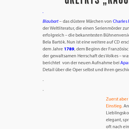
.
Blaubart
– das düstere Märchen von
Charles 
der Weltliteratur, die einen Serienmörder z
erfolgreich – die bekanntesten Bühnenver
Bela Bartók. Nun ist eine weitere auf CD ers
dem Jahre
1789
, dem Beginn der Französis
der gewaltsamen Herrschaft des Volkes – was
berichtet von der neuen Aufnahme bei
Apa
Detail über die Oper selbst und ihren geschi
.
.
Zuerst aber
Einstieg.
And
Lieblingsko
elegant, sp
oft nach ei