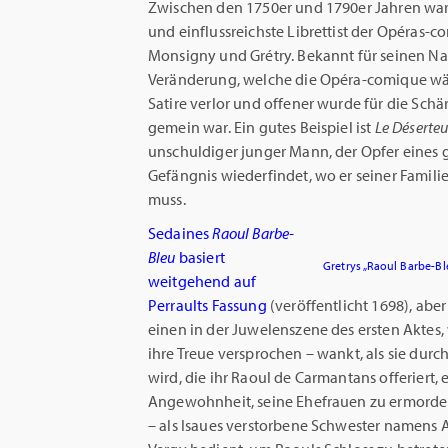
Zwischen den 1750er und 1790er Jahren war
und einflussreichste Librettist der Opéras-com
Monsigny und Grétry. Bekannt für seinen Nat
Veränderung, welche die Opéra-comique währe
Satire verlor und offener wurde für die Schä
gemein war. Ein gutes Beispiel ist
Le Déserteu
unschuldiger junger Mann, der Opfer eines 
Gefängnis wiederfindet, wo er seiner Famili
muss.
Sedaines
Raoul Barbe-
Bleu
basiert
Gretrys „Raoul Barbe-B
weitgehend auf
Perraults Fassung
(veröffentlicht 1698), ab
einen in der Juwelenszene des ersten Aktes, 
ihre Treue versprochen – wankt, als sie dur
wird, die ihr Raoul de Carmantans offeriert
Angewohnheit, seine Ehefrauen zu ermorden
– als Isaues verstorbene Schwester namens An