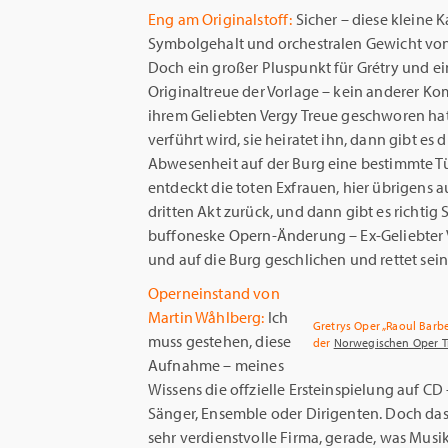
Eng am Originalstoff:
Sicher – diese kleine
Symbolgehalt und orchestralen Gewicht vo
Doch ein großer Pluspunkt für Grétry und ein
Originaltreue der Vorlage – kein anderer Kom
ihrem Geliebten Vergy Treue geschworen hat, 
verführt wird, sie heiratet ihn, dann gibt es
Abwesenheit auf der Burg eine bestimmte Tür 
entdeckt die toten Exfrauen, hier übrigens 
dritten Akt zurück, und dann gibt es richtig S
buffoneske Opern-Änderung – Ex-Geliebter Ve
und auf die Burg geschlichen und rettet sein
Operneinstand von
Martin Wåhlberg:
Ich
Gretrys Oper „Raoul Barb
muss gestehen, diese
der
Norwegischen Oper 
Aufnahme – meines
Wissens die offzielle Ersteinspielung auf CD
Sänger, Ensemble oder Dirigenten. Doch das
sehr verdienstvolle Firma, gerade, was Musi