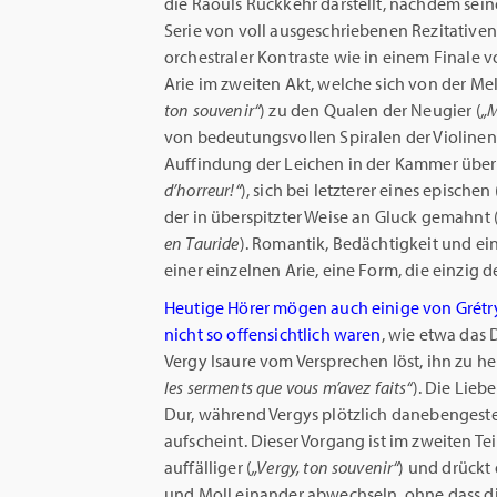
die Raouls Rückkehr darstellt, nachdem sein
Serie von voll ausgeschriebenen Rezitative
orchestraler Kontraste wie in einem Finale v
Arie im zweiten Akt, welche sich von der Mel
ton souvenir“
) zu den Qualen der Neugier (
„M
von bedeutungsvollen Spiralen der Violine
Auffindung der Leichen in der Kammer über
d’horreur!“
), sich bei letzterer eines epische
der in überspitzter Weise an Gluck gemahnt 
en Tauride
). Romantik, Bedächtigkeit und ei
einer einzelnen Arie, eine Form, die einzig 
Heutige Hörer mögen auch einige von Grétry
nicht so offensichtlich waren
, wie etwa das 
Vergy Isaure vom Versprechen löst, ihn zu he
les serments que vous m’avez faits“
). Die Lie
Dur, während Vergys plötzlich danebengest
aufscheint. Dieser Vorgang ist im zweiten Te
auffälliger (
„Vergy, ton souvenir“
) und drückt
und Moll einander abwechseln, ohne dass d