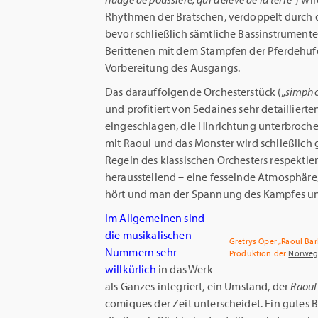
Rhythmen der Bratschen, verdoppelt durch di
bevor schließlich sämtliche Bassinstrumen
Berittenen mit dem Stampfen der Pferdehufe
Vorbereitung des Ausgangs.
Das darauffolgende Orchesterstück (
„simpho
und profitiert von Sedaines sehr detaillie
eingeschlagen, die Hinrichtung unterbrochen,
mit Raoul und das Monster wird schließlich 
Regeln des klassischen Orchesters respektie
herausstellend – eine fesselnde Atmosphäre
hört und man der Spannung des Kampfes un
Im Allgemeinen sind
die musikalischen
Gretrys Oper „Raoul Ba
Nummern sehr
Produktion der
Norweg
willkürlich
in das Werk
als Ganzes integriert, ein Umstand, der
Raoul
comiques der Zeit unterscheidet. Ein gutes Be