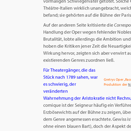
vormaligen Schwiegerväter getötet. Solche
Théâtre-Italien wirklich unangebracht, welche
befand; sie gehörten auf die Bühne der Paris
Auf der anderen Seite kritisierte die
Correspo
Handlung der Oper wegen fehlender Nobles
Brutalität, lobte allerdings die Ambition und
hoben die Kritiken jener Zeit die Neuartigk
Wirkung hervor, zeigten sich aber verwirrt a
existierenden Genres zuordnen ließ.
Für Theatergänger, die das
Stück nach 1789 sahen, war
Gretrys Oper „Ra
es schwierig, der
Produktion der
N
veränderten
Wahrnehmung der Aristokratie nicht Rechnu
comique ist der Seigneur häufig ein Verfüh
Erzbösewichts auf der Bühne zu zeigen, über
dem Genre angemessen erachtete. Gewiss ist
ohne einen blauen Bart), doch der Aspekt d