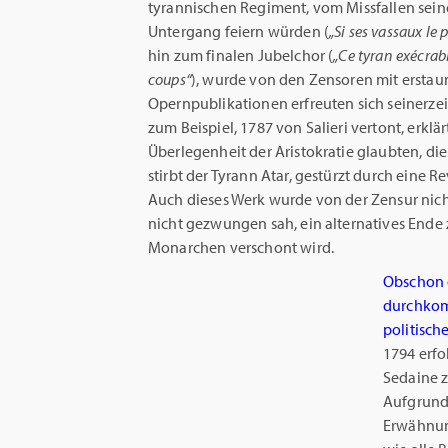
tyrannischen Regiment, vom Missfallen sein
Untergang feiern würden (
„Si ses vassaux le p
hin zum finalen Jubelchor (
„Ce tyran exécrab
coups“
), wurde von den Zensoren mit ersta
Opernpublikationen erfreuten sich seinerzei
zum Beispiel, 1787 von Salieri vertont, erklär
Überlegenheit der Aristokratie glaubten, die
stirbt der Tyrann Atar, gestürzt durch eine 
Auch dieses Werk wurde von der Zensur nicht
nicht gezwungen sah, ein alternatives Ende 
Monarchen verschont wird.
Obschon 
durchkomm
politisch
1794 erf
Sedaine z
Aufgrund
Erwähnun