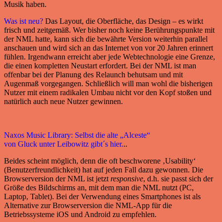
Musik haben.
Was ist neu?
Das Layout, die Oberfläche, das Design – es wirkt
frisch und zeitgemäß. Wer bisher noch keine Berührungspunkte mit
der NML hatte, kann sich die bewährte Version weiterhin parallel
anschauen und wird sich an das Internet von vor 20 Jahren erinnert
fühlen. Irgendwann erreicht aber jede Webtechnologie eine Grenze,
die einen kompletten Neustart erfordert. Bei der NML ist man
offenbar bei der Planung des Relaunch behutsam und mit
Augenmaß vorgegangen. Schließlich will man wohl die bisherigen
Nutzer mit einem radikalen Umbau nicht vor den Kopf stoßen und
natürlich auch neue Nutzer gewinnen.
Naxos Music Library: Selbst die alte „Alceste“
von Gluck unter Leibowitz gibt´s hier.
..
Beides scheint möglich, denn die oft beschworene ‚Usability‘
(Benutzerfreundlichkeit) hat auf jeden Fall dazu gewonnen. Die
Browserversion der NML ist jetzt
responsive
, d.h. sie passt sich der
Größe des Bildschirms an, mit dem man die NML nutzt (PC,
Laptop, Tablet). Bei der Verwendung eines Smartphones ist als
Alternative zur Browserversion die NML-App für die
Betriebssysteme iOS und Android zu empfehlen.