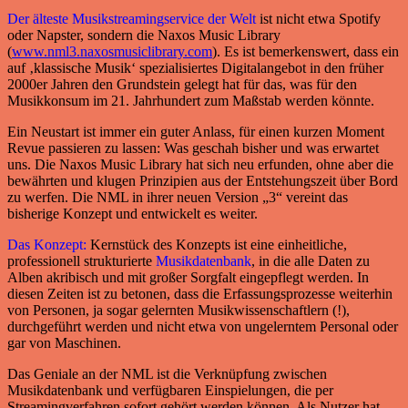
Der älteste Musikstreamingservice der Welt
ist nicht etwa Spotify
oder Napster, sondern die Naxos Music Library
(
www.nml3.naxosmusiclibrary.com
). Es ist bemerkenswert, dass ein
auf ‚klassische Musik‘ spezialisiertes Digitalangebot in den früher
2000er Jahren den Grundstein gelegt hat für das, was für den
Musikkonsum im 21. Jahrhundert zum Maßstab werden könnte.
Ein Neustart ist immer ein guter Anlass, für einen kurzen Moment
Revue passieren zu lassen: Was geschah bisher und was erwartet
uns. Die Naxos Music Library hat sich neu erfunden, ohne aber die
bewährten und klugen Prinzipien aus der Entstehungszeit über Bord
zu werfen. Die NML in ihrer neuen Version „3“ vereint das
bisherige Konzept und entwickelt es weiter.
Das Konzept:
Kernstück des Konzepts ist eine einheitliche,
professionell strukturierte
Musikdatenbank
, in die alle Daten zu
Alben akribisch und mit großer Sorgfalt eingepflegt werden. In
diesen Zeiten ist zu betonen, dass die Erfassungsprozesse weiterhin
von Personen, ja sogar gelernten Musikwissenschaftlern (!),
durchgeführt werden und nicht etwa von ungelerntem Personal oder
gar von Maschinen.
Das Geniale an der NML ist die Verknüpfung zwischen
Musikdatenbank und verfügbaren Einspielungen, die per
Streamingverfahren sofort gehört werden können. Als Nutzer hat