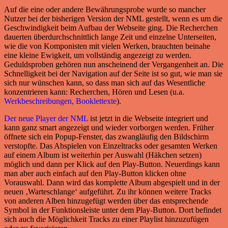
Auf die eine oder andere Bewährungsprobe wurde so mancher
Nutzer bei der bisherigen Version der NML gestellt, wenn es um die
Geschwindigkeit beim Aufbau der Webseite ging. Die Recherchen
dauerten überdurchschnittlich lange Zeit und einzelne Unterseiten,
wie die von Komponisten mit vielen Werken, brauchten beinahe
eine kleine Ewigkeit, um vollständig angezeigt zu werden.
Geduldsproben gehören nun anscheinend der Vergangenheit an. Die
Schnelligkeit bei der Navigation auf der Seite ist so gut, wie man sie
sich nur wünschen kann, so dass man sich auf das Wesentliche
konzentrieren kann: Recherchen, Hören und Lesen (u.a.
Werkbeschreibungen, Booklettexte
).
Der neue Player der NML
ist jetzt in die Webseite integriert und
kann ganz smart angezeigt und wieder vorborgen werden. Früher
öffnete sich ein Popup-Fenster, das zwangläufig den Bildschirm
verstopfte. Das Abspielen von Einzeltracks oder gesamten Werken
auf einem Album ist weiterhin per Auswahl (Häkchen setzen)
möglich und dann per Klick auf den Play-Button. Neuerdings kann
man aber auch einfach auf den Play-Button klicken ohne
Vorauswahl. Dann wird das komplette Album abgespielt und in der
neuen ‚Warteschlange‘ aufgeführt. Zu ihr können weitere Tracks
von anderen Alben hinzugefügt werden über das entsprechende
Symbol in der Funktionsleiste unter dem Play-Button. Dort befindet
sich auch die Möglichkeit Tracks zu einer Playlist hinzuzufügen