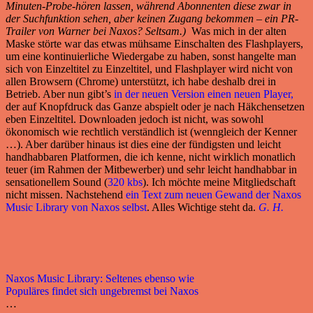
Minuten-Probe-hören lassen, während Abonnenten diese zwar in
der Suchfunktion sehen, aber keinen Zugang bekommen – ein PR-
Trailer von Warner bei Naxos? Seltsam.)
Was mich in der alten
Maske störte war das etwas mühsame Einschalten des Flashplayers,
um eine kontinuierliche Wiedergabe zu haben, sonst hangelte man
sich von Einzeltitel zu Einzeltitel, und Flashplayer wird nicht von
allen Browsern (Chrome) unterstützt, ich habe deshalb drei in
Betrieb. Aber nun gibt’s
in der neuen Version einen neuen Player,
der auf Knopfdruck das Ganze abspielt oder je nach Häkchensetzen
eben Einzeltitel. Downloaden jedoch ist nicht, was sowohl
ökonomisch wie rechtlich verständlich ist (wenngleich der Kenner
…). Aber darüber hinaus ist dies eine der fündigsten und leicht
handhabbaren Platformen, die ich kenne, nicht wirklich monatlich
teuer (im Rahmen der Mitbewerber) und sehr leicht handhabbar in
sensationellem Sound (
320 kbs
). Ich möchte meine Mitgliedschaft
nicht missen. Nachstehend
ein Text zum neuen Gewand der Naxos
Music Library von Naxos selbst
. Alles Wichtige steht da.
G. H.
Naxos Music Library: Seltenes ebenso wie
Populäres findet sich ungebremst bei Naxos
…