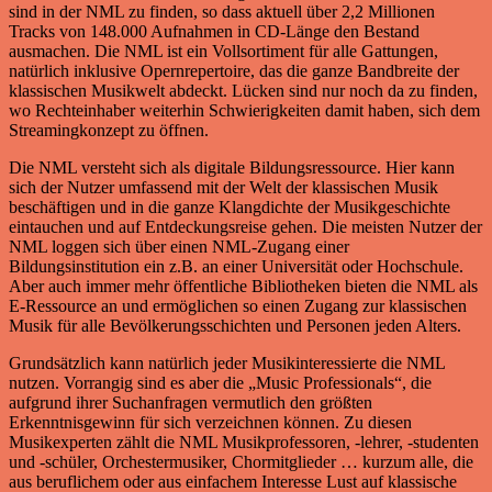
sind in der NML zu finden, so dass aktuell über 2,2 Millionen
Tracks von 148.000 Aufnahmen in CD-Länge den Bestand
ausmachen. Die NML ist ein Vollsortiment für alle Gattungen,
natürlich inklusive Opernrepertoire, das die ganze Bandbreite der
klassischen Musikwelt abdeckt. Lücken sind nur noch da zu finden,
wo Rechteinhaber weiterhin Schwierigkeiten damit haben, sich dem
Streamingkonzept zu öffnen.
Die NML versteht sich als digitale Bildungsressource. Hier kann
sich der Nutzer umfassend mit der Welt der klassischen Musik
beschäftigen und in die ganze Klangdichte der Musikgeschichte
eintauchen und auf Entdeckungsreise gehen. Die meisten Nutzer der
NML loggen sich über einen NML-Zugang einer
Bildungsinstitution ein z.B. an einer Universität oder Hochschule.
Aber auch immer mehr öffentliche Bibliotheken bieten die NML als
E-Ressource an und ermöglichen so einen Zugang zur klassischen
Musik für alle Bevölkerungsschichten und Personen jeden Alters.
Grundsätzlich kann natürlich jeder Musikinteressierte die NML
nutzen. Vorrangig sind es aber die „Music Professionals“, die
aufgrund ihrer Suchanfragen vermutlich den größten
Erkenntnisgewinn für sich verzeichnen können. Zu diesen
Musikexperten zählt die NML Musikprofessoren, -lehrer, -studenten
und -schüler, Orchestermusiker, Chormitglieder … kurzum alle, die
aus beruflichem oder aus einfachem Interesse Lust auf klassische