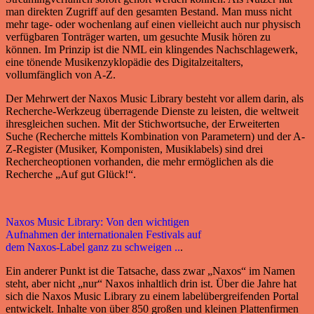
man direkten Zugriff auf den gesamten Bestand. Man muss nicht
mehr tage- oder wochenlang auf einen vielleicht auch nur physisch
verfügbaren Tonträger warten, um gesuchte Musik hören zu
können. Im Prinzip ist die NML ein klingendes Nachschlagewerk,
eine tönende Musikenzyklopädie des Digitalzeitalters,
vollumfänglich von A-Z.
Der Mehrwert der Naxos Music Library besteht vor allem darin, als
Recherche-Werkzeug überragende Dienste zu leisten, die weltweit
ihresgleichen suchen. Mit der Stichwortsuche, der Erweiterten
Suche (Recherche mittels Kombination von Parametern) und der A-
Z-Register (Musiker, Komponisten, Musiklabels) sind drei
Rechercheoptionen vorhanden, die mehr ermöglichen als die
Recherche „Auf gut Glück!“.
Naxos Music Library: Von den wichtigen
Aufnahmen der internationalen Festivals auf
dem Naxos-Label ganz zu schweigen ..
.
Ein anderer Punkt ist die Tatsache, dass zwar „Naxos“ im Namen
steht, aber nicht „nur“ Naxos inhaltlich drin ist. Über die Jahre hat
sich die Naxos Music Library zu einem labelübergreifenden Portal
entwickelt. Inhalte von über 850 großen und kleinen Plattenfirmen