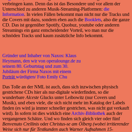
verbringen kann. Denn das ist das Besondere und vor allem der
Unterschied zu anderen Musik-Streaming-Platformen:
die
Information
. In vielen Fällen bekommt man nicht nur die Tracks und
die Covers mit dazu, sondern eben auch die
Booklets
, also die ganze
CD. Das ist gegenüber Spotify, Quobuz, youtube oder anderen
Streamings ein ganz entscheidender Vorteil, wo man nur die
schnöden Tracks und kaum zusätzliche Info bekommt.
Gründer und Inhaber von Naxos: Klaus
Heymann, den wir von operalounge.de zu
seinem 80. Geburtstag und zum 30.
Jubiläum der Firma Naxos mit einem
Porträt
würdigten/ Foto
Emily Chu
Das Tolle an der NML ist auch, dass sich inzwischen physisch
gestrichene CDs hier als nur-digitale wiederfinden, so die
wunderbare
Alceste
Glucks unter Leibowitz (nur Covers und
Musik), und eben viele, die sich nicht mehr im Katalog der Labels
finden (es wird ja immer schneller gestrichen, was nicht gut verkauft
wird). In sofern ist dies wirklich eine
Archiv-Bibliothek
auch der
vergangenen Schätze. Und wo finden sich gleich vier oder fünf
Benvenuto Crellinis
oder
Christus-se am Ölberg
(wobei irritierender
Weise sich nur für Testkunden auch Warner Aufnahmen 15-