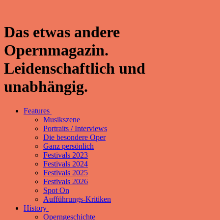
Das etwas andere
Opernmagazin.
Leidenschaftlich und
unabhängig.
Features
Musikszene
Portraits / Interviews
Die besondere Oper
Ganz persönlich
Festivals 2023
Festivals 2024
Festivals 2025
Festivals 2026
Spot On
Aufführungs-Kritiken
History
Operngeschichte