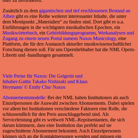
oder zu favorisieren.
Zusätzlich zu dem
gigantischen und tief erschlossenen Bestand an
Alben
gibt es eine Reihe weiterer interessanter Inhalte, die unter
dem Menüpunkt „Materialien“ zu finden sind. Dort gibt es u.a.
Einführungen in die wichtigsten musikalischen Epochen, ein
Musikwörterbuch
, ein
Gehörbildungsprogramm
,
Werkanalysen und
Zugang zu einem neuen Portal namens Naxos Musicology
, eine
Plattform, die für den Austausch aktueller musikwissenschaftlicher
Forschung dienen soll. Für uns Opernliebhaber hat die NML Opern-
Libretti und -handlungen gesammelt.
Viele Preise für Naxos: Die Geigerin und
Inhaber-Gattin Takako Nishizaki und Klaus
Heymann/ © Emily Chu/ Naxos
Abonnementsmodelle:
Bei der NML haben Institutionen als auch
Einzelpersonen die Auswahl zwischen Abonnements. Dabei spielen
vor allem bei Institutionen verschiedene Faktoren eine Rolle, die
schlussendlich für den Preis ausschlaggebend sind. Als
Serviceleistung gibt es weltweit NML-Repräsentanten, die sich
darum kümmern, dass eine Institution das perfekt auf sie
zugeschnittene Abonnement bekommt. Auch Einzelpersonen
können sich an die Kontaktpersonen wenden und müssen ein