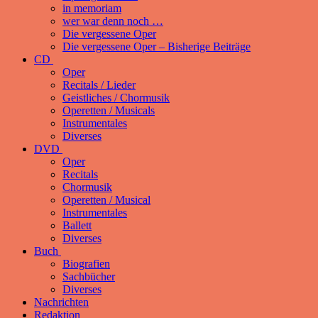
in memoriam
wer war denn noch …
Die vergessene Oper
Die vergessene Oper – Bisherige Beiträge
CD
Oper
Recitals / Lieder
Geistliches / Chormusik
Operetten / Musicals
Instrumentales
Diverses
DVD
Oper
Recitals
Chormusik
Operetten / Musical
Instrumentales
Ballett
Diverses
Buch
Biografien
Sachbücher
Diverses
Nachrichten
Redaktion