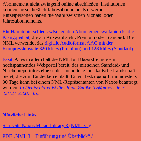
Abonnement nicht zwingend online abschließen. Institutionen
können ausschließlich Jahresabonnements erwerben.
Einzelpersonen haben die Wahl zwischen Monats- oder
Jahresabonnements.
Ein Hauptunterschied zwischen den Abonnementsvarianten ist die
Klangqualität
, die zur Auswahl steht: Premium oder Standard. Die
NML verwendet das
digitale Audioformat AAC mit der
Kompressionsrate 320 kbit/s (Premium) und 128 kbit/s (Standard).
Fazit:
Alles in allem hält die NML für Klassikfreunde ein
hochspannendes Webportal bereit, das mit seinen Standard- und
Nischenrepertoires eine schier unendliche musikalische Landschaft
bietet, die zum Entdecken einlädt. Einen Testzugang für mindestens
30 Tage kann bei einem NML-Repräsentanten von Naxos beantragt
werden
.
In Deutschland ist dies René Zühlke (
rz@naxos.de
, /
08121 25007-45).
Nützliche Links:
Startseite Naxos Music Library 3 (NML 3 )
/
PDF „NML 3 –
Einführung und Überblick“
/