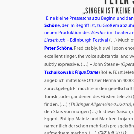
„SINGEN IST KEINE
Eine kleine Presseschau zu Beginn und dan
Schön
e, der im Begriff ist, zu Großem abzu
neuen Produktion des
Werther
im Theater a
Liederbuch
– Edinburgh Festival
(…)
Much of
Peter Schöne
. Predictably, his will soon en
excellent singer, the voice substantial and w
subtly expressive. (…) – John Steane-
(Opera
Tschaikowski:
Pique Dame
(Rolle: Fürst Jele
angeblich mittellose Offizier Hermann 40000
zurückgelegt: Er möchte in den gesellschaft
Tomski, oder gar denen des Fürsten Jeletzki
finden. (…)
(Thüringer Allgemeine 05/2010);
den Stars von morgen
(…) In dieser Saison,
Eggert, Philipp
Maintz und Manfred Trojahn 
namentlich
der schon mehrfach preisgekrön
aufmerksam machen. (…)
(FAZ Juli 2011)
;