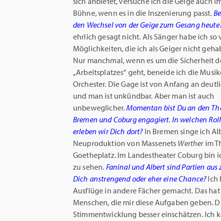
sich anbietet, versuche ich die Geige auch i
Bühne, wenn es in die Inszenierung passt.
Be
den Wechsel von der Geige zum Gesang heute
ehrlich gesagt nicht. Als Sänger habe ich so 
Möglichkeiten, die ich als Geiger nicht gehab
Nur manchmal, wenn es um die Sicherheit d
„Arbeitsplatzes“ geht, beneide ich die Musik
Orchester. Die Gage ist von Anfang an deutl
und man ist unkündbar. Aber man ist auch
unbeweglicher.
Momentan bist Du an den Th
Bremen und Coburg engagiert. In welchen Rol
erleben wir Dich dort?
In Bremen singe ich Alb
Neuproduktion von Massenets
Werther
im T
Goetheplatz. Im Landestheater Coburg bin ic
zu sehen.
Faninal und Albert sind Partien aus
Dich anstrengend oder eher eine Chance?
Ich
Ausflüge in andere Fächer gemacht. Das hat 
Menschen, die mir diese Aufgaben geben.
D
Stimmentwicklung besser einschätzen. Ich 