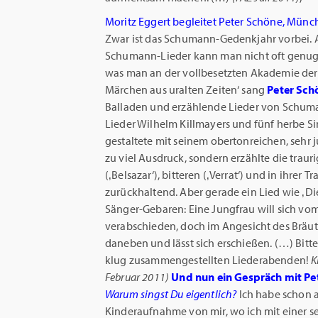
Moritz Eggert begleitet Peter Schöne, Münc
Zwar ist das Schumann-Gedenkjahr vorbei. 
Schumann-Lieder kann man nicht oft genug
was man an der vollbesetzten
Akademie der 
Märchen aus
uralten Zeiten‘ sang
Peter Sch
Balladen und erzählende Lieder von Schu
Lieder Wilhelm Killmayers und fünf herbe
Si
gestaltete mit seinem obertonreichen, sehr 
zu viel Ausdruck, sondern erzählte die traur
(‚Belsazar‘), bitteren (‚Verrat‘) und in ihrer
Tr
zurückhaltend. Aber gerade ein Lied
wie ‚Di
Sänger-Gebaren: Eine
Jungfrau will sich vo
verabschieden,
doch im Angesicht des Bräut
daneben und lässt sich erschießen.
(…) Bitte
klug zusammengestellten
Liederabenden!
K
Februar 2011
)
Und nun ein Gespräch mit Pet
Warum singst Du eigentlich?
Ich habe schon a
Kinderaufnahme von mir, wo ich mit einer se