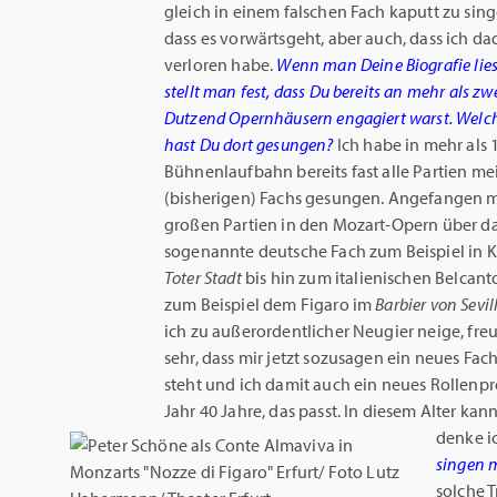
gleich in einem falschen Fach kaputt zu sing
dass es vorwärtsgeht, aber auch, dass ich d
verloren habe.
Wenn man Deine Biografie lies
stellt man fest, dass Du bereits an mehr als zw
Dutzend Opernhäusern engagiert warst. Welch
hast Du dort gesungen?
Ich habe in mehr als 
Bühnenlaufbahn bereits fast alle Partien me
(bisherigen) Fachs gesungen. Angefangen m
großen Partien in den Mozart-Opern über d
sogenannte deutsche Fach zum Beispiel in 
Toter
Stadt
bis hin zum italienischen Belcant
zum Beispiel dem Figaro im
Barbier
von
Sevil
ich zu außerordentlicher Neugier neige, freu
sehr, dass mir jetzt sozusagen ein neues Fac
steht und ich damit auch ein neues Rollenpr
Jahr 40 Jahre, das passt. In diesem Alter kan
denke i
singen 
solche T