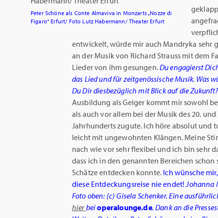
geklapp
Peter Schöne als Conte Almaviva in Monzarts „Nozze di
angefra
Figaro“ Erfurt/ Foto Lutz Habermann/ Theater Erfurt
verpflic
entwickelt, würde mir auch Mandryka sehr gu
an der Musik von Richard Strauss mit dem F
Lieder von ihm gesungen.
Du engagierst Dich
das Lied und für zeitgenössische Musik. Was 
Du Dir diesbezüglich mit Blick auf die Zukunft
Ausbildung als Geiger kommt mir sowohl be
als auch vor allem bei der Musik des 20. und 
Jahrhunderts zugute. Ich höre absolut und 
leicht mit ungewohnten Klängen. Meine Sti
nach wie vor sehr flexibel und ich bin sehr d
dass ich in den genannten Bereichen schon s
Schätze entdecken konnte.
Ich wünsche mir,
diese Entdeckungsreise nie endet!
Johanna 
Foto oben: (c) Gisela Schenker. Eine ausführli
hier
bei
operalounge.de
. Dank an die Presse