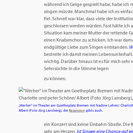
während ich Geige gespielt habe, habe ich 
singen müsste. Manchmal habe ich es einfach
fiel. Schnell war klar, dass viele der Instit
geschlossen werden würden. Fast hätte ich a
Situation kam meiner Mutter der rettende 
einen Knabenchor zu schicken. Ich war damal
endgültige Liebe zum Singen entstanden.
W
bestreite ich damit meinen Lebensunterhalt. 
wichtig. Darüber hinaus ist es für mich seh
Sehnsüchte in die Stimme legen
zu können.
„Werher“ im Theater am Goetheplatz Bremen mit Nadine Lehrer/ Charlot
Albert (Foto Jörg Lansberg), die
Rezension
gibts auch.
ein Konzert sind keine Einbahn-Straße.
Die 
sehr am Herzen.
Ist Singen eine Chance auf e