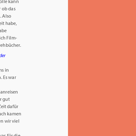
rolle kann
r ob das
. Also
eit habe,
habe
ch Film-
rehbücher.
der
ms in
. Es war
 anreisen
r gut
eit dafür
Auch kamen
 wir viel
as für die