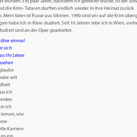
kt wurden. Ein paar Jahre, nachdem ich geboren wurde, ist die So
nd die Krim- Tataren durften endlich wieder in ihre Heimat zurück
. Mein Vater ist Russe aus Sibirien. 1990 sind wir auf die Krim über
n habe ich in Kiew studiert. Seit 10 Jahren lebe ich in Wien, vorh
studiert und an der Oper gearbeitet.
rüher einmal
r sich
ass Ihr Leben
ussehen
glaube
habe seit
dheit
ss ich
werden
er ich
 lernen, wie
iese
lle Karriere
 um ein