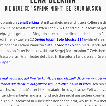
DIE NEUE CD "SPRING NIGHT" BEI SOLO MUSICA
opranistin
Lena Belkina
ist mit zahlreichen wichtigen Rollen an 
 vielbeschäftigt. Im letzten Jahr (2021) fand die in Taschkent ge
eipzig ausgebildete Sängerin aber zur Innerlichkeit der kleinen F
Auf ihrer aktuellen CD
Spring Night
(
Solo Musica 381
)
widmet sie s
it der russischen Pianistin
Natalia Sidorenko
den hierzulande se
edern von Peter Tschaikowski und Sergej Rachmaninoff. Zwischen
Gastspiel am Gran Teatre del Liceu in Barcelona fand sie Zeit für e
Pieper
.
 mal neugierig auf Ihre Herkunft. Sie sind offiziell Ukrainierin, aber 
nd aber auf der Krim aufgewachsen und leben heute in Wien.
Ich bin 
achsen, meine Mutter ist Krimtatarin. In sowjetischer Zeit war es s
rgendwo arbeiten mussten und sich dies nicht aussuchen konnte
en sich in Taschkent in Usbekistan kennengelernt, wo sie zum Arbe