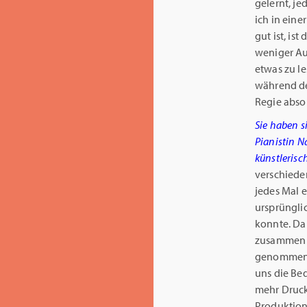
gelernt, je
ich in eine
gut ist, is
weniger Auf
etwas zu l
während de
Regie absol
Sie haben s
Pianistin N
künstlerisc
verschiede
jedes Mal e
ursprüngli
konnte. Da
zusammen g
genommen. 
uns die Be
mehr Druck
Produktion