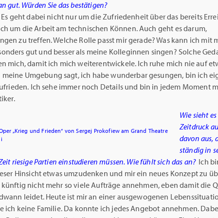
an gut. Würden Sie das bestätigen?
. Es geht dabei nicht nur um die Zufriedenheit über das bereits Erre
ch um die Arbeit am technischen Können. Auch geht es darum,
ngen zu treffen. Welche Rolle passt mir gerade? Was kann ich mit 
onders gut und besser als meine Kolleginnen singen? Solche Ge
n mich, damit ich mich weiterentwickele. Ich ruhe mich nie auf et
meine Umgebung sagt, ich habe wunderbar gesungen, bin ich eig
 zufrieden. Ich sehe immer noch Details und bin in jedem Moment 
iker.
Wie sieht es
Zeitdruck au
 Oper „Krieg und Frieden“ von Sergej Prokofiew am Grand Theatre
davon aus, d
i
ständig in s
Zeit riesige Partien einstudieren müssen. Wie fühlt sich das an?
Ich b
dieser Hinsicht etwas umzudenken und mir ein neues Konzept zu üb
 künftig nicht mehr so viele Aufträge annehmen, eben damit die Q
ndwann leidet. Heute ist mir an einer ausgewogenen Lebenssituati
te ich keine Familie. Da konnte ich jedes Angebot annehmen. Dabe