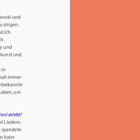
kowski und
u singen.
d ich
ch
y und
dkunst und
 in
rall immer
unbekannte
haben, um
ori erlebt?
d Liedern.
s spendete
en habe