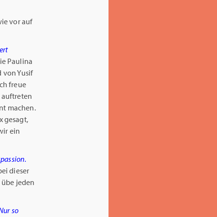
ie vor auf
ert
die Paulina
d von Yusif
ch freue
 auftreten
nt machen.
x gesagt,
ir ein
spassion.
bei dieser
d übe jeden
Nur so