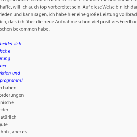
haffe, will ich auch top vorbereitet sein. Auf diese Weise bin ich d
rieden und kann sagen, ich habe hier eine große Leistung vollbrach
mich, dass ich über die neue Aufnahme schon viel positives Feedba
nschen bekommen habe.
heidet sich
rische
erung
iner
ktion und
dprogramm?
en haben
forderungen
hnische
eder
atürlich
gute
hnik, aber es