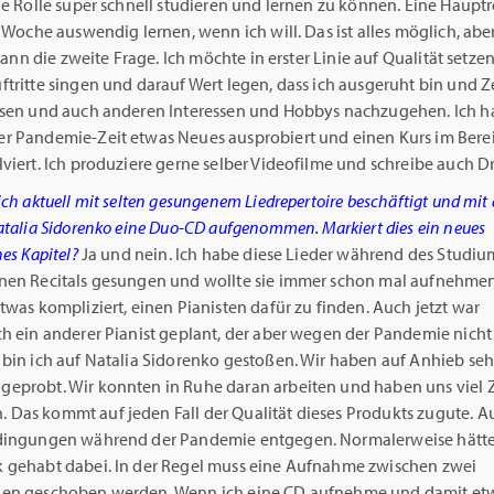
de Rolle super schnell studieren und lernen zu können. Eine Haupt
r Woche auswendig lernen, wenn ich will. Das ist alles möglich, abe
t dann die zweite Frage. Ich möchte in erster Linie auf Qualität setzen
tritte singen und darauf Wert legen, dass ich ausgeruht bin und Z
esen und auch anderen Interessen und Hobbys nachzugehen. Ich 
r Pandemie-Zeit etwas Neues ausprobiert und einen Kurs im Berei
viert. Ich produziere gerne selber Videofilme und schreibe auch D
ich aktuell mit selten gesungenem Liedrepertoire beschäftigt und mit 
atalia Sidorenko eine Duo-CD aufgenommen. Markiert dies ein neues
hes Kapitel?
Ja und nein. Ich habe diese Lieder während des Studiu
nen Recitals gesungen und wollte sie immer schon mal aufnehmen
twas kompliziert, einen Pianisten dafür zu finden. Auch jetzt war
ch ein anderer Pianist geplant, der aber wegen der Pandemie nicht
 bin ich auf Natalia Sidorenko gestoßen. Wir haben auf Anhieb seh
eprobt. Wir konnten in Ruhe daran arbeiten und haben uns viel Z
Das kommt auf jeden Fall der Qualität dieses Produkts zugute. 
dingungen während der Pandemie entgegen. Normalerweise hätten
 gehabt dabei. In der Regel muss eine Aufnahme zwischen zwei
en geschoben werden. Wenn ich eine CD aufnehme und damit etw