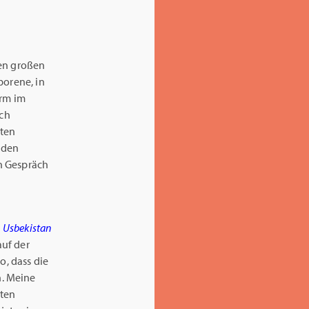
den großen
borene, in
orm im
ich
lten
 den
in Gespräch
in Usbekistan
auf der
o, dass die
n. Meine
iten