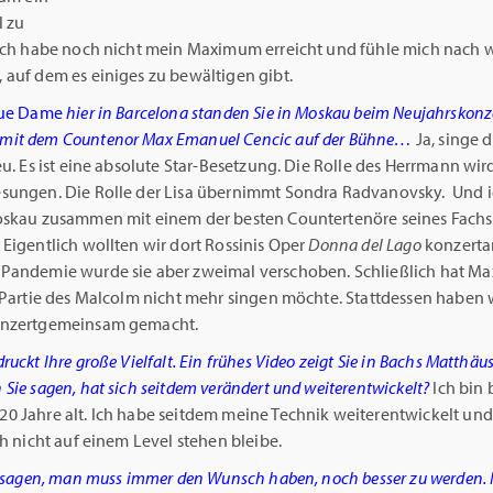
l zu
 Ich habe noch nicht mein Maximum erreicht und fühle mich nach w
 auf dem es einiges zu bewältigen gibt.
ue Dame
hier in Barcelona standen Sie in Moskau beim Neujahrskonz
it dem Countenor Max Emanuel Cencic auf der Bühne…
Ja, singe 
eu. Es ist eine absolute Star-Besetzung. Die Rolle des Herrmann wir
sungen. Die Rolle der Lisa übernimmt Sondra Radvanovsky. Und i
oskau zusammen mit einem der besten Countertenöre seines Fachs
Eigentlich wollten wir dort Rossinis Oper
Donna del Lago
konzerta
Pandemie wurde sie aber zweimal verschoben. Schließlich hat Ma
 Partie des Malcolm nicht mehr singen möchte. Stattdessen haben w
onzertgemeinsam gemacht.
ruckt Ihre große Vielfalt. Ein frühes Video zeigt Sie in Bachs Matthäu
Sie sagen, hat sich seitdem verändert und weiterentwickelt?
Ich bin 
0 Jahre alt. Ich habe seitdem meine Technik weiterentwickelt un
ch nicht auf einem Level stehen bleibe.
s sagen, man muss immer den Wunsch haben, noch besser zu werden. 