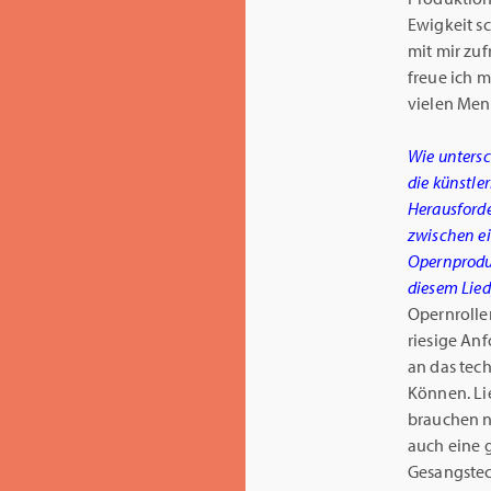
Ewigkeit sc
mit mir zuf
freue ich 
vielen Me
Wie untersc
die künstle
Herausford
zwischen e
Opernprodu
diesem Lie
Opernroll
riesige An
an das tec
Können. Li
brauchen n
auch eine 
Gesangstec