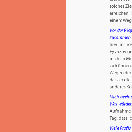
solches Zie
erreichen.
einem Weg,
Vor der
Piq
zusammen m
hier im Lic
Eyvazov ge
mich, in M
zu können. 
Wegen der 
dass er die
anderes K
Mich beeind
Was würden 
Aufnahme 2
Tag, dass i
Viele Profi