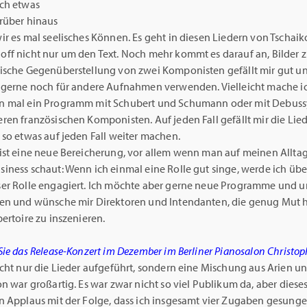
ch etwas
rüber hinaus
ir es mal seelisches Können. Es geht in diesen Liedern von Tschai
ff nicht nur um den Text. Noch mehr kommt es darauf an, Bilder z
ische Gegenüberstellung von zwei Komponisten gefällt mir gut un
 gerne noch für andere Aufnahmen verwenden. Vielleicht mache i
 mal ein Programm mit Schubert und Schumann oder mit Debuss
ren französischen Komponisten. Auf jeden Fall gefällt mir die Lie
 so etwas auf jeden Fall weiter machen.
ist eine neue Bereicherung, vor allem wenn man auf meinen Alltag
iness schaut: Wenn ich einmal eine Rolle gut singe, werde ich übe
er Rolle engagiert. Ich möchte aber gerne neue Programme und 
en und wünsche mir Direktoren und Intendanten, die genug Mut 
ertoire zu inszenieren.
ie das Release-Konzert im Dezember im Berliner Pianosalon Christoph
cht nur die Lieder aufgeführt, sondern eine Mischung aus Arien un
n war großartig. Es war zwar nicht so viel Publikum da, aber diese
n Applaus mit der Folge, dass ich insgesamt vier Zugaben gesung