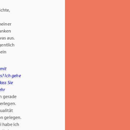
ichte,
meiner
danken
was aus.
entlich
mein
 mit
s? Ich gehe
ass Sie
ehr
in gerade
erlegen.
ualität
on gelegen.
i habe ich