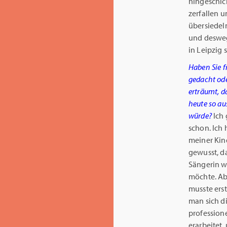
hingeschic
zerfallen u
übersiedeln
und deswege
in Leipzig 
Haben Sie f
gedacht ode
erträumt, d
heute so a
würde?
Ich 
schon. Ich 
meiner Kin
gewusst, da
Sängerin 
möchte. Ab
musste erst
man sich d
professione
erarbeitet,