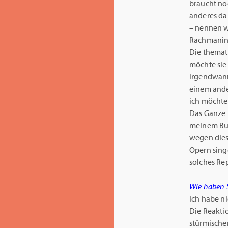
braucht no
anderes da
– nennen w
Rachmanino
Die themat
möchte sie
irgendwann
einem ande
ich möchte
Das Ganze 
meinem Bus
wegen dies
Opern sing
solches Rep
Wie haben S
Ich habe ni
Die Reaktio
stürmische