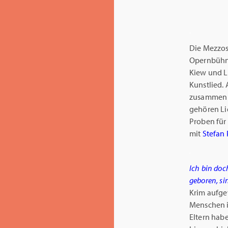
.
Die Mezzos
Opernbühnen
Kiew und L
Kunstlied. 
zusammen m
gehören Li
Proben für 
mit
Stefan 
.
Ich bin doch
geboren, si
Krim aufgew
Menschen i
Eltern hab