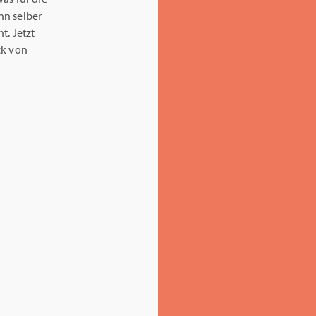
ann selber
t. Jetzt
ck von