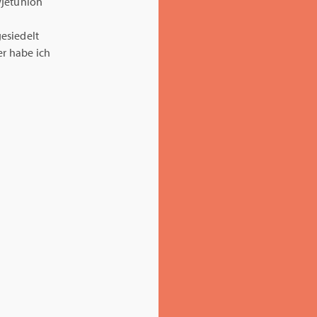
wjetunion
gesiedelt
er habe ich