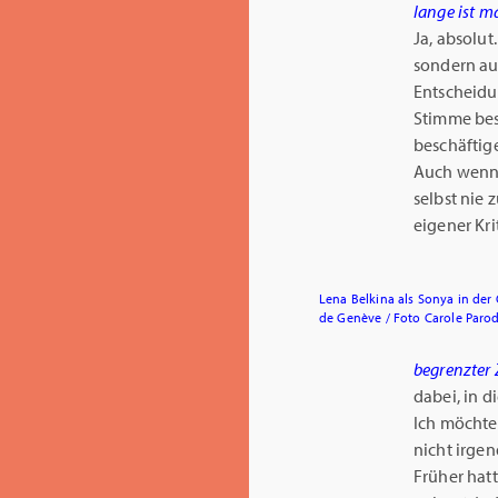
lange ist m
Ja, absolut
sondern au
Entscheidu
Stimme bes
beschäftige
Auch wenn 
selbst nie
eigener Krit
Lena Belkina als Sonya in der
de Genève / Foto Carole Parod
begrenzter 
dabei, in 
Ich möchte
nicht irge
Früher hat