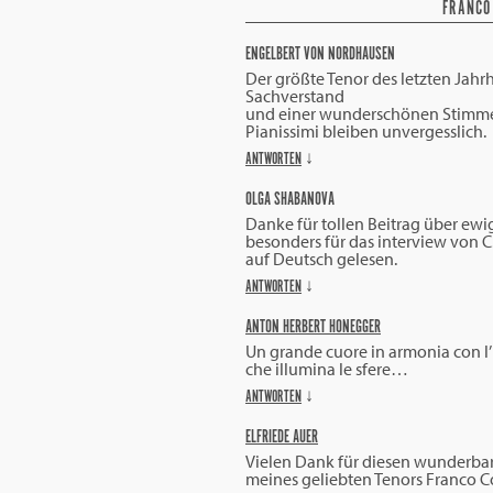
FRANCO 
ENGELBERT VON NORDHAUSEN
Der größte Tenor des letzten Jahrh
Sachverstand
und einer wunderschönen Stimme
Pianissimi bleiben unvergesslich.
ANTWORTEN
↓
OLGA SHABANOVA
Danke für tollen Beitrag über ewi
besonders für das interview von C.
auf Deutsch gelesen.
ANTWORTEN
↓
ANTON HERBERT HONEGGER
Un grande cuore in armonia con l
che illumina le sfere…
ANTWORTEN
↓
ELFRIEDE AUER
Vielen Dank für diesen wunderbar
meines geliebten Tenors Franco Co