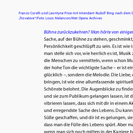
Franco Corelli und Leontyne Price mit Intendant Rudolf Bing nach dem D
„Trovatore“/Foto Louis Melancon/Met Opera Archives
Bühne zurückzukehren? Man hörte von einige
Sache, auf der Bühne zu stehen, geschminkt,
Persönlichkeit geschlüpft zu sein. Es ist wi
man stelle sich vor, wie herrlich es ist, Mu
die Menschen zu vermitteln, wenn schon Musi
der hohe Ton die wichtigste Sache – er ist ei
glücklich –, sondern die Melodie. Die Liebe, 
bringen, ist wie eine allumfassende spiritue
Schönste belohnt. Die Augenblicke zu finde
und sie zum Publikum gelangen lassen, ist 
vibrieren lassen, dass sich mit dir in einem A
und erregendste Sache des Lebens. Du kannst
Süße geschaffen, und dir ist es gelungen, si
dass man die Fülle des Lebens spürt. Aber ma
wenn man sich noch mitten in der Karriere bef