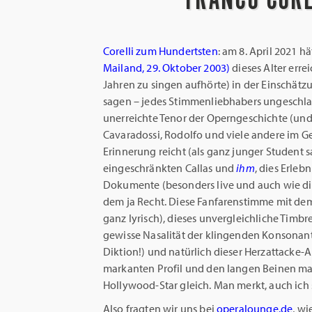
Corelli zum Hundertsten
: am 8. April 2021 h
Mailand, 29. Oktober 2003)
dieses Alter erre
Jahren zu singen aufhörte) in der Einschät
sagen – jedes Stimmenliebhabers ungeschlag
unerreichte Tenor der Operngeschichte (un
Cavaradossi, Rodolfo und viele andere im Ge
Erinnerung reicht (als ganz junger Student 
eingeschränkten Callas und
ihm
, dies Erleb
Dokumente (besonders live und auch wie die
dem ja Recht. Diese Fanfarenstimme mit dem
ganz lyrisch), dieses unvergleichliche Timbr
gewisse Nasalität der klingenden Konsonant
Diktion!) und natürlich dieser Herzattacke
markanten Profil und den langen Beinen m
Hollywood-Star gleich. Man merkt, auch ich
Also fragten wir uns bei
operalounge.de
, wi