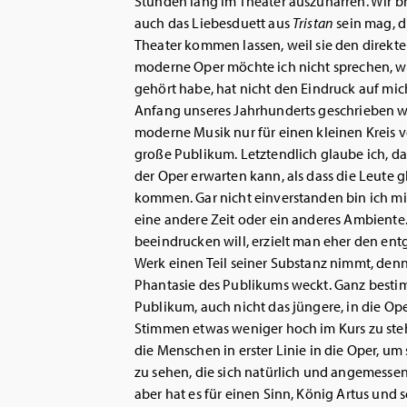
Stunden lang im Theater auszuharren. Wir 
auch das Liebesduett aus
Tristan
sein mag, d
Theater kommen lassen, weil sie den direkt
moderne Oper möchte ich nicht sprechen, we
gehört habe, hat nicht den Eindruck auf mic
Anfang unseres Jahrhunderts geschrieben wu
moderne Musik nur für einen kleinen Kreis vo
große Publikum. Letztendlich glaube ich, d
der Oper erwarten kann, als dass die Leute
kommen. Gar nicht einverstanden bin ich m
eine andere Zeit oder ein anderes Ambient
beeindrucken will, erzielt man eher den e
Werk einen Teil seiner Substanz nimmt, denn e
Phantasie des Publikums weckt. Ganz bestimm
Publikum, auch nicht das jüngere, in die O
Stimmen etwas weniger hoch im Kurs zu st
die Menschen in erster Linie in die Oper, u
zu sehen, die sich natürlich und angemess
aber hat es für einen Sinn, König Artus und 