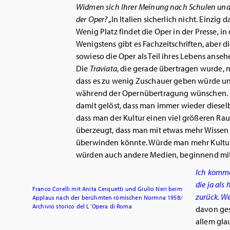
Widmen sich Ihrer Meinung nach Schulen und 
der Oper?
„In Italien sicherlich nicht. Einzig 
Wenig Platz findet die Oper in der Presse, i
Wenigstens gibt es Fachzeitschriften, aber 
sowieso die Oper als Teil ihres Lebens anseh
Die
Traviata
, die gerade übertragen wurde, 
dass es zu wenig Zuschauer geben würde un
während der Opernübertragung wünschen. I
damit gelöst, dass man immer wieder diesel
dass man der Kultur einen viel größeren Ra
überzeugt, dass man mit etwas mehr Wissen
überwinden könnte. Würde man mehr Kultur 
würden auch andere Medien, beginnend mit d
Ich komme
die ja als
Franco Corelli mit Anita Cerquetti und Giulio Neri beim
zurück. We
Applaus nach der berühmten römischen Normna 1958/
Archivio storico del L´Opera di Roma
davon ges
allem glau