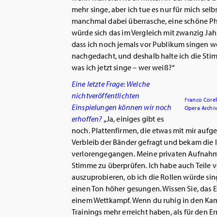
mehr singe, aber ich tue es nur für mich selbs
manchmal dabei überrasche, eine schöne Ph
würde sich das im Vergleich mit zwanzig Jah
dass ich noch jemals vor Publikum singen w
nachgedacht, und deshalb halte ich die Sti
was ich jetzt singe – wer weiß?“
Eine letzte Frage: Welche
nichtveröffentlichten
F
ranco Corel
Einspielungen können wir noch
Opera Archi
erhoffen?
„Ja, einiges gibt es
noch. Plattenfirmen, die etwas mit mir au
Verbleib der Bänder gefragt und bekam die l
verlorengegangen. Meine privaten Aufnahm
Stimme zu überprüfen. Ich habe auch Teil
auszuprobieren, ob ich die Rollen würde si
einen Ton höher gesungen. Wissen Sie, das E
einem Wettkampf. Wenn du ruhig in den Kam
Trainings mehr erreicht haben, als für den Er