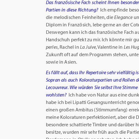
Das französische Fach scheint Ihnen besonders 
Partien in diese Richtung?
Ich empfinde beson
die melodischen Feinheiten, die
Elegance
un
Diplom in Französich, lebe gerne an der Cote
Deswegen kann ich das französische Fach au
Handschuh perfekt zu mir. Ich könnte mir gut
perles
, Rachel in
La Juive
, Valentine in
Les Hu
Zukunft oft auf dem Programm stehen, unte
sowie in Asien.
Es fällt auf, dass Ihr Repertoire sehr vielfältig 
Sopran als auch Koloraturpartien und Rollen d
Lecouvreur. Wie würden Sie selbst Ihre Stimme
wohlsten?
Ich habe von Natur aus eine dunkl
habe ich bei Lipatti Gesangsunterricht ge
einen großen Ambitus (Stimmumfang) errei
meine Koloraturen perfektioniert, aber die D
besondere schattierte Timbre und darüber h
besitze, wurden mir sehr früh auch die Parti