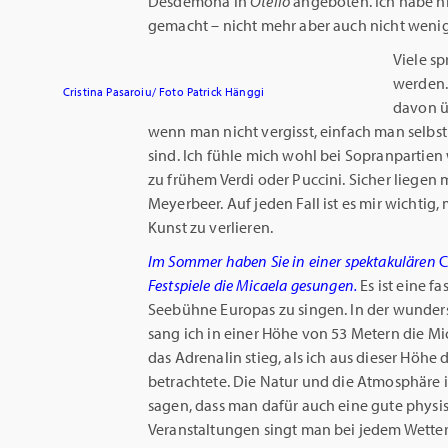
Desdemona in
Otello
angeboten. Ich habe ni
gemacht – nicht mehr aber auch nicht wenig
Viele s
werden.
Cristina Pasaroiu/ Foto Patrick Hänggi
davon ü
wenn man nicht vergisst, einfach man selbst
sind. Ich fühle mich wohl bei Sopranpartien 
zu frühem Verdi oder Puccini. Sicher liegen
Meyerbeer. Auf jeden Fall ist es mir wichtig,
Kunst zu verlieren.
Im Sommer haben Sie in einer spektakulären
C
Festspiele die Micaela gesungen.
Es ist eine f
Seebühne Europas zu singen. In der wunder
sang ich in einer Höhe von 53 Metern die M
das Adrenalin stieg, als ich aus dieser Höh
betrachtete. Die Natur und die Atmosphäre i
sagen, dass man dafür auch eine gute physis
Veranstaltungen singt man bei jedem Wetter –