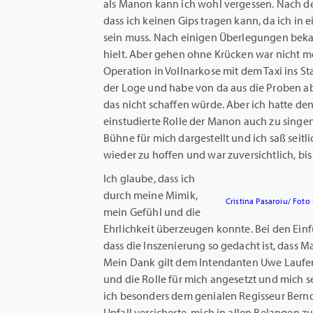
als Manon kann ich wohl vergessen. Nach de
dass ich keinen Gips tragen kann, da ich in
sein muss. Nach einigen Überlegungen bekam
hielt. Aber gehen ohne Krücken war nicht mög
Operation in Vollnarkose mit dem Taxi ins Sta
der Loge und habe von da aus die Proben abso
das nicht schaffen würde. Aber ich hatte den
einstudierte Rolle der Manon auch zu singen.
Bühne für mich dargestellt und ich saß seit
wieder zu hoffen und war zuversichtlich, bis 
Ich glaube, dass ich
durch meine Mimik,
Cristina Pasaroiu/ Foto
mein Gefühl und die
Ehrlichkeit überzeugen konnte. Bei den Ein
dass die Inszenierung so gedacht ist, dass Ma
Mein Dank gilt dem Intendanten Uwe Laufenb
und die Rolle für mich angesetzt und mich s
ich besonders dem genialen Regisseur Bernd
Unfall versicherte, mich in allen Belangen zu