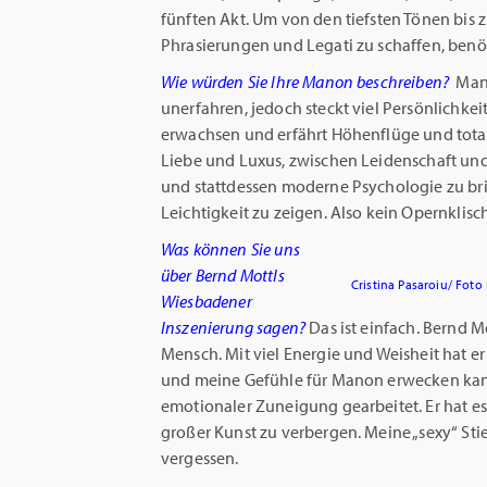
fünften Akt. Um von den tiefsten Tönen bis
Phrasierungen und Legati zu schaffen, benö
Wie würden Sie Ihre Manon beschreiben?
Mano
unerfahren, jedoch steckt viel Persönlichkei
erwachsen und erfährt Höhenflüge und tota
Liebe und Luxus, zwischen Leidenschaft und 
und stattdessen moderne Psychologie zu br
Leichtigkeit zu zeigen. Also kein Opernklisc
Was können Sie uns
über Bernd Mottls
Cristina Pasaroiu/ Foto
Wiesbadener
Inszenierung sagen?
Das ist einfach. Bernd M
Mensch. Mit viel Energie und Weisheit hat e
und meine Gefühle für Manon erwecken kann.
emotionaler Zuneigung gearbeitet. Er hat es
großer Kunst zu verbergen. Meine „sexy“ Sti
vergessen.