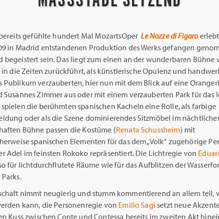
 bereits gefühlte hundert Mal MozartsOper
Le Nozze di Figaro
erlebt
09 in Madrid entstandenen Produktion des Werks gefangen gen
 begeistert sein. Das liegt zum einen an der wunderbaren Bühne
r in die Zeiten zurückführt, als künstlerische Opulenz und handwer
 Publikum verzauberten, hier nun mit dem Blick auf eine Oranger
d Susannes Zimmer aus oder mit einem verzauberten Park für das le
spielen die berühmten spanischen Kacheln eine Rolle, als farbige
idung oder als die Szene dominierendes Sitzmöbel im nächtliche
haften Bühne passen die Kostüme (
Renata Schussheim
) mit
cherweise spanischen Elementen für das dem „Volk“ zugehörige Per
r Adel im feinsten Rokoko repräsentiert. Die Lichtregie von
Eduar
so für lichtdurchflutete Räume wie für das Aufblitzen der Wasserf
 Parks.
schaft nimmt neugierig und stumm kommentierend an allem teil, 
werden kann, die Personenregie von
Emilio Sagi
setzt neue Akzent
en Kuss zwischen Conte und Contessa bereits im zweiten Akt hinei