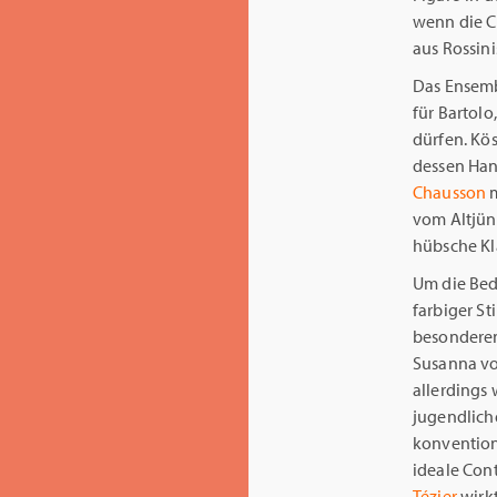
wenn die C
aus Rossin
Das Ensembl
für Bartolo
dürfen. Kös
dessen Han
Chausson
m
vom Altjün
hübsche Kl
Um die Bed
farbiger St
besonderen 
Susanna v
allerdings 
jugendlich
konvention
ideale Con
Tézier
wirkt