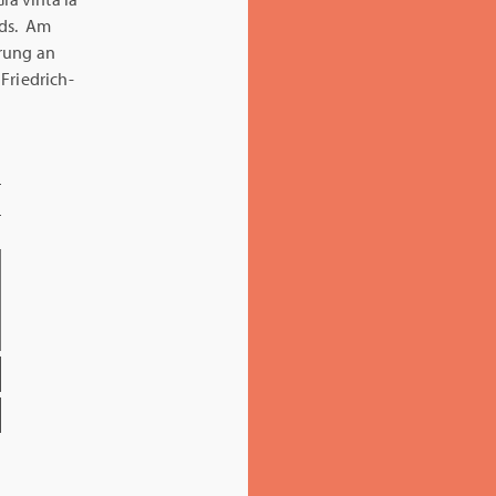
nds. Am
rung an
Friedrich-