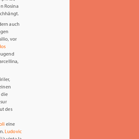
en Rosina
achhängt.
ndern auch
ingen
ilio, vor
los
zeugend
arcellina,
riler,
 einen
 die
isur
aut des
oli
eine
n.
Ludovic
ià vinta la