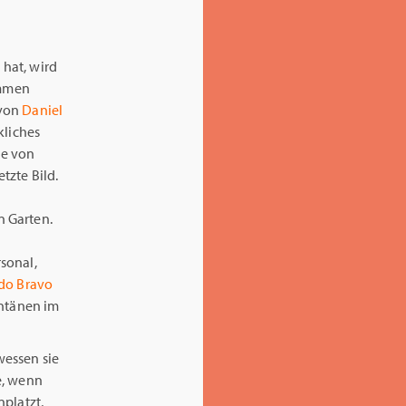
 hat, wird
ommen
 von
Daniel
kliches
ie von
tzte Bild.
n Garten.
sonal,
do Bravo
ontänen im
wessen sie
e, wenn
nplatzt,