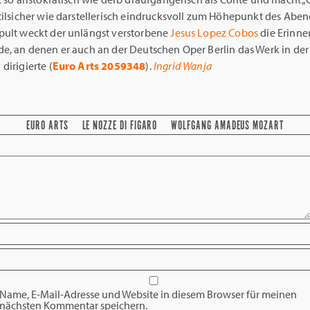
stilsicher wie darstellerisch eindrucksvoll zum Höhepunkt des Abe
pult weckt der unlängst verstorbene
Jesus Lopez Cobos
die Erinne
e, an denen er auch an der Deutschen Oper Berlin das Werk in der 
dirigierte (
Euro Arts 2059348
).
Ingrid Wanja
EURO ARTS
LE NOZZE DI FIGARO
WOLFGANG AMADEUS MOZART
Name, E-Mail-Adresse und Website in diesem Browser für meinen
nächsten Kommentar speichern.