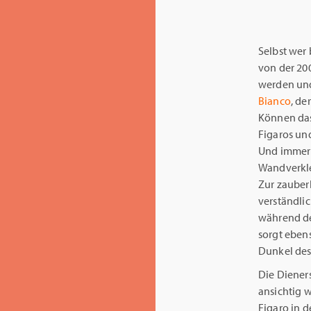
Selbst wer
von der 20
werden und
Bianco
, de
Können das
Figaros un
Und immer 
Wandverkle
Zur zauber
verständli
während de
sorgt eben
Dunkel des
Die Diener
ansichtig 
Figaro in d