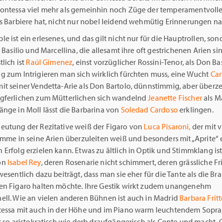
ontessa viel mehr als gemeinhin noch Züge der temperamentvoll
is Barbiere hat, nicht nur nobel leidend wehmütig Erinnerungen n
e ist ein erlesenes, und das gilt nicht nur für die Hauptrollen, so
, Basilio und Marcellina, die allesamt ihre oft gestrichenen Arien s
tlich ist
Raúl Gimenez
, einst vorzüglicher Rossini-Tenor, als Don Bas
g zum Intrigieren man sich wirklich fürchten muss, eine Wucht
Car
it seiner Vendetta-Arie als Don Bartolo, dünnstimmig, aber über
gferlichen zum Mütterlichen sich wandelnd
Jeanette Fischer
als M
änge in Moll lässt die Barbarina von
Soledad Cardoso
erklingen.
eutung der Rezitative weiß der Figaro von
Luca Pisaroni,
der mit vi
imme in seine Arien überzuleiten weiß und besonders mit „Aprite“
Erfolg erzielen kann. Etwas zu ältlich in Optik und Stimmklang ist
on
Isabel Rey
, deren Rosenarie nicht schimmert, deren grässliche Fr
wesentlich dazu beiträgt, dass man sie eher für die Tante als die Br
en Figaro halten möchte. Ihre Gestik wirkt zudem unangenehm
ell. Wie an vielen anderen Bühnen ist auch in Madrid
Barbara Fritt
tessa mit auch in der Höhe und im Piano warm leuchtendem Sopra
 so aristokratisch wie derb draufgängerisch als Conte und macht „G