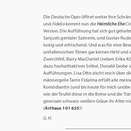
Die Deutsche Oper öffnet weiter ihre Schrä
und
Fidelio
kommt nun die
Heimliche Ehe
Ci
Version. Die Aufführung hat sich gut gehalte
Sanjusts genialer Szenerie, und Gustav Rudol
lustig und erfrischend. Und was für eine Be
unitaliensichen Tönen gar keinen Hehl und e
Zwerchfell, Barry MacDaniel (neben Erika K
dazu hochattraktives Selbst, Donald Grobe s
Aufführungen. Lisa Otto zischt resch über di
männergeile Tante Fidalma erfüllt alle meine
Komödiantin (und bis heute für mich unübert
wie der Teufel diese in die Beine und die T
gewissen schwarz-weißen Gräue ihr Alter ni
(
Arthaus
101 625
)!
G. H.