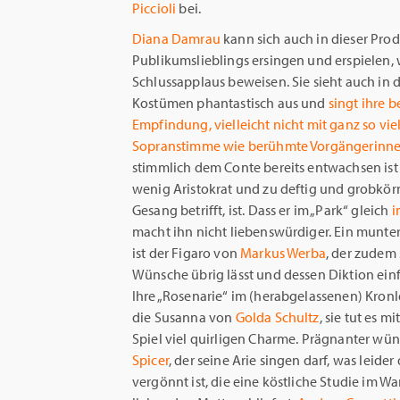
Piccioli
bei.
Diana Damrau
kann sich auch in dieser Prod
Publikumslieblings ersingen und erspielen,
Schlussapplaus beweisen. Sie sieht auch in d
Kostümen phantastisch aus und
singt ihre b
Empfindung, vielleicht nicht mit ganz so vie
Sopranstimme wie berühmte Vorgängerinn
stimmlich dem Conte bereits entwachsen is
wenig Aristokrat und zu deftig und grobkör
Gesang betrifft, ist. Dass er im „Park“ gleich
i
macht ihn nicht liebenswürdiger. Ein munte
ist der Figaro von
Markus Werba
, der zudem s
Wünsche übrig lässt und dessen Diktion einfa
Ihre „Rosenarie“ im (herabgelassenen) Kron
die Susanna von
Golda Schultz
, sie tut es 
Spiel viel quirligen Charme. Prägnanter wün
Spicer
, der seine Arie singen darf, was leide
vergönnt ist, die eine köstliche Studie im Wa