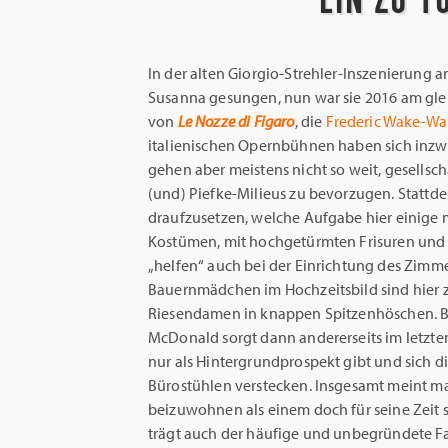
In der alten Giorgio-Strehler-Inszenierung a
Susanna gesungen, nun war sie 2016 am glei
von
Le Nozze di Figaro
, die
Frederic Wake-Wa
italienischen Opernbühnen haben sich inzw
gehen aber meistens nicht so weit, gesellsc
(und) Piefke-Milieus zu bevorzugen. Stattd
draufzusetzen, welche Aufgabe hier einig
Kostümen, mit hochgetürmten Frisuren und a
„helfen“ auch bei der Einrichtung des Zimm
Bauernmädchen im Hochzeitsbild sind hier 
Riesendamen in knappen Spitzenhöschen. 
McDonald sorgt dann andererseits im letzte
nur als Hintergrundprospekt gibt und sich di
Bürostühlen verstecken. Insgesamt meint ma
beizuwohnen als einem doch für seine Zeit 
trägt auch der häufige und unbegründete Fa