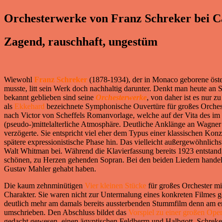
Orchesterwerke von Franz Schreker bei C
Zagend, rauschhaft, ungestüm
Wiewohl
Franz Schreker
(1878-1934), der in Monaco geborene öster
musste, litt sein Werk doch nachhaltig darunter. Denkt man heute an 
bekannt geblieben sind seine
Orchesterwerke
, von daher ist es nur z
als
Ekkehard
bezeichnete Symphonische Ouvertüre für großes Orchest
nach Victor von Scheffels Romanvorlage, welche auf der Vita des im 
(pseudo-)mittelalterliche Atmosphäre. Deutliche Anklänge an Wagner u
verzögerte. Sie entspricht viel eher dem Typus einer klassischen Kon
spätere expressionistische Phase hin. Das vielleicht außergewöhnlichst
Walt Whitman bei. Während die Klavierfassung bereits 1923 entstand,
schönen, zu Herzen gehenden Sopran. Bei den beiden Liedern handel
Gustav Mahler gehabt haben.
Die kaum zehnminütigen
Vier kleinen Stücke
für großes Orchester mi
Charakter. Sie waren nicht zur Untermalung eines konkreten Filmes g
deutlich mehr am damals bereits aussterbenden Stummfilm denn am ers
umschrieben. Den Abschluss bildet das
Vorspiel zu einer großen Ope
gedacht gewesen, einen ägyptischen Feldherrn und Halbgott. Schreke