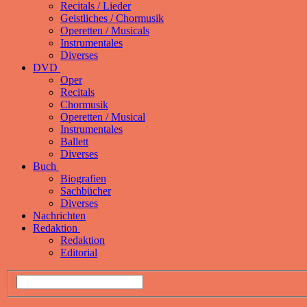
Recitals / Lieder
Geistliches / Chormusik
Operetten / Musicals
Instrumentales
Diverses
DVD
Oper
Recitals
Chormusik
Operetten / Musical
Instrumentales
Ballett
Diverses
Buch
Biografien
Sachbücher
Diverses
Nachrichten
Redaktion
Redaktion
Editorial