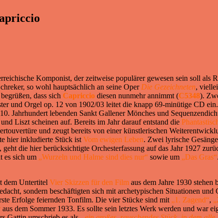
apriccio
reichische Komponist, der zeitweise populärer gewesen sein soll als R
Schreker, so wohl hauptsächlich an seine Oper
Die Gezeichneten
, viell
u begrüßen, dass sich
Capriccio
diesen nunmehr annimmt (
C5348
). Zw
er und Orgel op. 12 von 1902/03 leitet die knapp 69-minütige CD ei
10. Jahrhundert lebenden Sankt Gallener Mönches und Sequenzendichter
nd Liszt scheinen auf. Bereits im Jahr darauf entstand die
Phantastisc
zertouvertüre und zeugt bereits von einer künstlerischen Weiterentwic
e hier inkludierte Stück ist
Vom ewigen Leben
. Zwei lyrische Gesänge
 geht die hier berücksichtigte Orchesterfassung auf das Jahr 1927 zur
t es sich um
„Wurzeln und Halme sind dies nur“
sowie um
„Das Gras“
t dem Untertitel
Vier Skizzen für den Film
aus dem Jahre 1930 stehen b
edacht, sondern beschäftigten sich mit archetypischen Situationen un
te Erfolge feiernden Tonfilm. Die vier Stücke sind mit
„1. Zagend“
,
„
r
aus dem Sommer 1933. Es sollte sein letztes Werk werden und war eige
rs Gattin umschrieb es als
„ein großes, rauschendes Stück, in dem alle