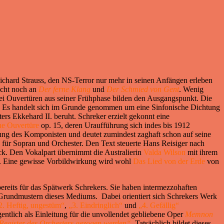
ichard Strauss, den NS-Terror nur mehr in seinen Anfängen erleben
eicht noch an
Der ferne Klang
und
Der Schmied von Gent
. Wenig
ei Ouvertüren aus seiner Frühphase bilden den Ausgangspunkt. Die
n. Es handelt sich im Grunde genommen um eine Sinfonische Dichtung
s Ekkehard II. beruht. Schreker erzielt gekonnt eine
he Ouvertüre
op. 15, deren Uraufführung sich indes bis 1912
klung des Komponisten und deutet zumindest zaghaft schon auf seine
 für Sopran und Orchester. Den Text steuerte Hans Reisiger nach
ück. Den Vokalpart übernimmt die Australierin
Valda Wilson
mit ihrem
. Eine gewisse Vorbildwirkung wird wohl
Das Lied von der Erde
von
ereits für das Spätwerk Schrekers. Sie haben intermezzohaften
d Grundmustern dieses Mediums. Dabei orientiert sich Schrekers Werk
2. Heftig, ungestüm“
,
„3. Eindringlich“
und
„4. Gefällig“
ntlich als Einleitung für die unvollendet gebliebene Oper
Memnon
 Register des Orchesters gezogen werden“
. Tatsächlich bildet dieses