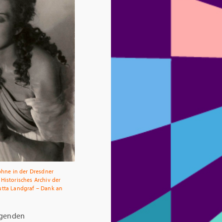
hne in der Dresdner
 Historisches Archiv der
utta Landgraf – Dank an
olgenden