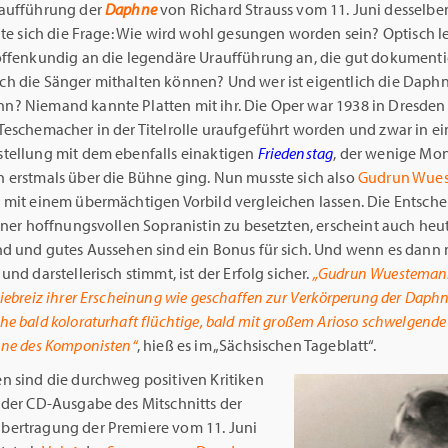
aufführung der
Daphne
von Richard Strauss vom 11. Juni desselben
lte sich die Frage: Wie wird wohl gesungen worden sein? Optisch l
offenkundig an die legendäre Uraufführung an, die gut dokumentier
h die Sänger mithalten können? Und wer ist eigentlich die Daph
? Niemand kannte Platten mit ihr. Die Oper war 1938 in Dresden
Teschemacher in der Titelrolle uraufgeführt worden und zwar in ei
tellung mit dem ebenfalls einaktigen
Friedenstag
, der wenige Mo
 erstmals über die Bühne ging. Nun musste sich also
Gudrun Wue
 mit einem übermächtigen Vorbild vergleichen lassen. Die Entsche
iner hoffnungsvollen Sopranistin zu besetzten, erscheint auch he
nd und gutes Aussehen sind ein Bonus für sich. Und wenn es dann
und darstellerisch stimmt, ist der Erfolg sicher.
„Gudrun Wuesteman
iebreiz ihrer Erscheinung wie geschaffen zur Verkörperung der Daphn
e bald koloraturhaft flüchtige, bald mit großem Arioso schwelgende
nne des Komponisten“
, hieß es im „Sächsischen Tageblatt“.
n sind die durchweg positiven Kritiken
 der CD-Ausgabe des Mitschnitts der
ertragung der Premiere vom 11. Juni