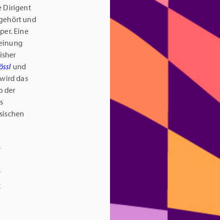
e Dirigent
 gehört und
per. Eine
heinung
isher
össl
und
 wird das
o der
s
sischen
R