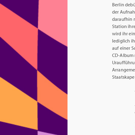
Berlin debü
der Aufnah
daraufhin n
Station ih
wird ihr e
lediglich 
auf einer S
CD-Album m
Uraufführu
Arrangemen
Staatskape