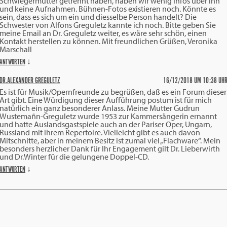
Schwiegermutter getrennt haben, haben wir wenig Infos über ihn
und keine Aufnahmen. Bühnen-Fotos existieren noch. Könnte es
sein, dass es sich um ein und diesselbe Person handelt? Die
Schwester von Alfons Greguletz kannte ich noch. Bitte geben Sie
meine Email an Dr. Greguletz weiter, es wäre sehr schön, einen
Kontakt herstellen zu können. Mit freundlichen Grüßen, Veronika
Marschall
ANTWORTEN
↓
DR.ALEXANDER GREGULETZ
16/12/2018 UM 10:38 UH
Es ist für Musik/Opernfreunde zu begrüßen, daß es ein Forum dieser
Art gibt. Eine Würdigung dieser Aufführung postum ist für mich
natürlich ein ganz besonderer Anlass. Meine Mutter Gudrun
Wustemañn-Greguletz wurde 1953 zur Kammersängerin ernannt
und hatte Auslandsgastspiele auch an der Pariser Oper, Ungarn,
Russland mit ihrem Repertoire. Vielleicht gibt es auch davon
Mitschnitte, aber in meinem Besitz ist zumal viel „Flachware“. Mein
besonders herzlicher Dank für Ihr Engagement gilt Dr. Lieberwirth
und Dr.Winter für die gelungene Doppel-CD.
ANTWORTEN
↓