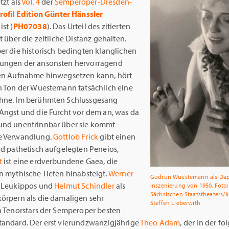
tzt als
Vol. 4
der
Semperoper-Dresden-
rofil Edition Günter Hänssler
ist (
PH07038
). Das Urteil des zitierten
at über die zeitliche Distanz gehalten.
er die historisch bedingten klanglichen
ungen der ansonsten hervorragend
ten Aufnahme hinwegsetzen kann, hört
en Ton der Wuestemann tatsächlich eine
hne. Im berühmten Schlussgesang
 Angst und die Furcht vor dem an, was da
und unentrinnbar über sie kommt –
e Verwandlung.
Gottlob Frick
gibt einen
nd pathetisch aufgelegten Peneios,
t
ist eine erdverbundene Gaea, die
n mythische Tiefen hinabsteigt.
Werner
Gudrun Wuestemann als Dap
 Leukippos und
Helmut Schindler
als
Inszenierung von 1950. Foto:
Sächsischen Staatstheaters/J
körpern als die damaligen sehr
Steffen Lieberwith
en Tenorstars der Semperoper besten
tandard. Der erst vierundzwanzigjährige
Theo Adam
, der in der f