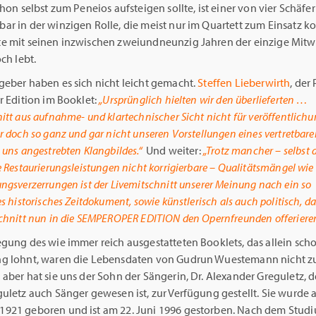
chon selbst zum Peneios aufsteigen sollte, ist einer von vier Schäfer
ar in der winzigen Rolle, die meist nur im Quartett zum Einsatz k
e mit seinen inzwischen zweiundneunzig Jahren der einzige Mit
och lebt.
geber haben es sich nicht leicht gemacht.
Steffen Lieberwirth
, der
r Edition im Booklet:
„Ursprünglich hielten wir den überlieferten …
itt aus aufnahme- und klartechnischer Sicht nicht für veröffentlich
r doch so ganz und gar nicht unseren Vorstellungen eines vertretbar
 uns angestrebten Klangbildes.“
Und weiter:
„Trotz mancher – selbst 
e Restaurierungsleistungen nicht korrigierbare – Qualitätsmängel wie
ngsverzerrungen ist der Livemitschnitt unserer Meinung nach ein so
es historisches Zeitdokument, sowie künstlerisch als auch politisch, da
schnitt nun in die SEMPEROPER EDITION den Opernfreunden offeriere
gung des wie immer reich ausgestatteten Booklets, das allein sch
g lohnt, waren die Lebensdaten von Gudrun Wuestemann nicht zu
aber hat sie uns der Sohn der Sängerin, Dr. Alexander Greguletz, d
uletz auch Sänger gewesen ist, zur Verfügung gestellt. Sie wurde 
921 geboren und ist am 22. Juni 1996 gestorben. Nach dem Studi