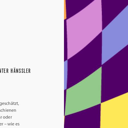
ÜNTER HÄNSSLER
geschätzt,
rschienen
r oder
r – wie es