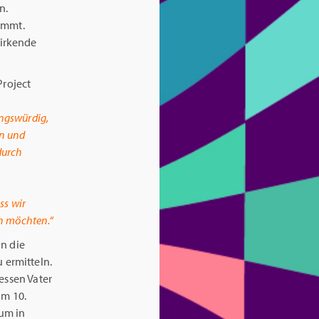
n.
ommt.
wirkende
 Project
ungswürdig,
en und
durch
ss wir
n möchten.“
on die
 ermitteln.
essen Vater
am 10.
um in