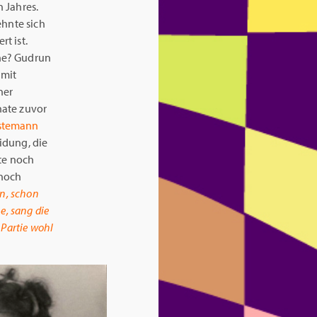
 Jahres.
ehnte sich
t ist.
ne? Gudrun
 mit
ner
nate zuvor
stemann
idung, die
ute noch
 noch
n, schon
e, sang die
 Partie wohl