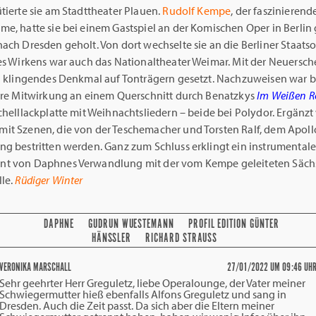
tierte sie am Stadttheater Plauen.
Rudolf Kempe
, der faszinierend
me, hatte sie bei einem Gastspiel an der Komischen Oper in Berlin
ach Dresden geholt. Von dort wechselte sie an die Berliner Staatso
res Wirkens war auch das Nationaltheater Weimar. Mit der Neuersc
in klingendes Denkmal auf Tonträgern gesetzt. Nachzuweisen war b
ihre Mitwirkung an einem Querschnitt durch Benatzkys
Im Weißen R
chelllackplatte mit Weihnachtsliedern – beide bei Polydor. Ergänzt
it Szenen, die von der Teschemacher und Torsten Ralf, dem Apoll
ng bestritten werden. Ganz zum Schluss erklingt ein instrumentale
t von Daphnes Verwandlung mit der vom Kempe geleiteten Säch
lle.
Rüdiger Winter
DAPHNE
GUDRUN WUESTEMANN
PROFIL EDITION GÜNTER
HÄNSSLER
RICHARD STRAUSS
VERONIKA MARSCHALL
27/01/2022 UM 09:46 UH
Sehr geehrter Herr Greguletz, liebe Operalounge, der Vater meiner
Schwiegermutter hieß ebenfalls Alfons Greguletz und sang in
Dresden. Auch die Zeit passt. Da sich aber die Eltern meiner