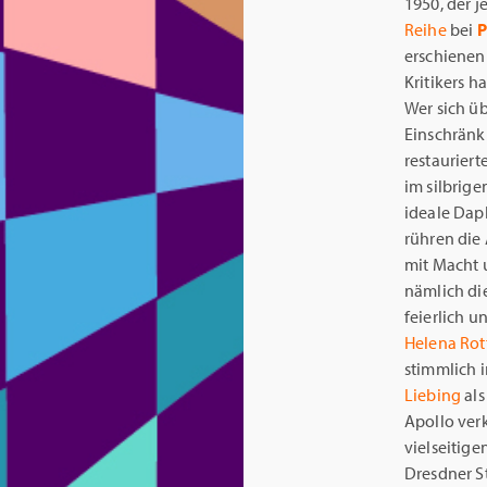
1950, der je
Reihe
bei
P
erschienen 
Kritikers h
Wer sich üb
Einschränk
restaurier
im silbrig
ideale Dap
rühren die
mit Macht 
nämlich di
feierlich u
Helena Rot
stimmlich i
Liebing
als
Apollo ver
vielseitig
Dresdner S