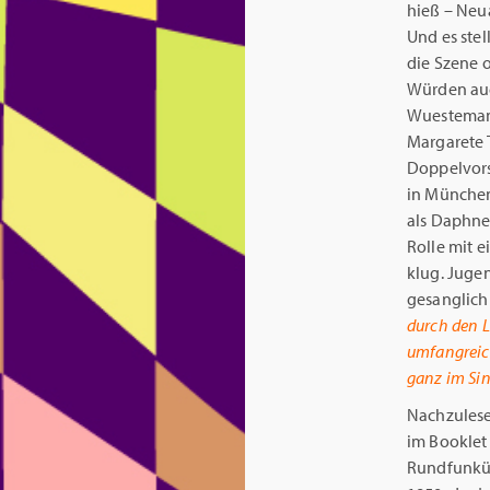
hieß – Neu
Und es stel
die Szene 
Würden auc
Wuestemann
Margarete 
Doppelvors
in München
als Daphne
Rolle mit e
klug. Juge
gesanglich 
durch den L
umfangreich
ganz im Si
Nachzulese
im Booklet
Rundfunküb