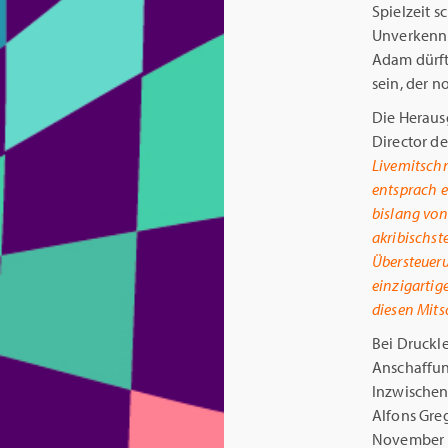
Spielzeit s
Unverkennb
Adam dürft
sein, der n
Die Heraus
Director de
Livemitschn
entsprach e
bislang von
akribischst
Übersteueru
einzigartig
diesen Mit
Bei Druckle
Anschaffun
Inzwischen 
Alfons Greg
November 1