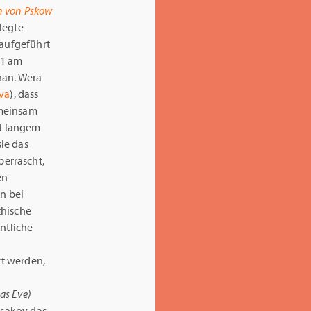
 von Pskow
legte
 aufgeführt
01 am
ran. Wera
va
), dass
emeinsam
it langem
ie das
errascht,
en
en bei
thische
ntliche
rt werden,
as Eve)
rsakov das