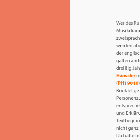
Wer des Rus
Musikdram
zweisprachi
werden abe
der englisc
galten ande
dreißig Ja
Hänssler
m
(
PH19010
Booklet gew
Personenzu
entspreche
und Erklär
Textbeginn
nicht ganz 
Da hätte m