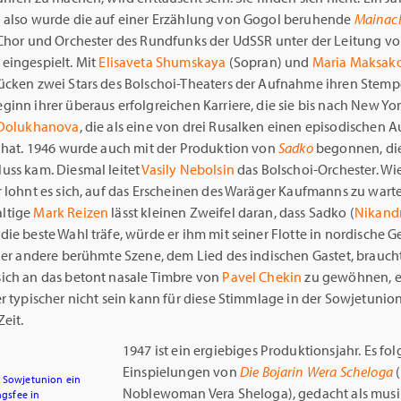
 also wurde die auf einer Erzählung von Gogol beruhende
Mainac
Chor und Orchester des Rundfunks der UdSSR unter der Leitung v
eingespielt. Mit
Elisaveta Shumskaya
(Sopran) und
Maria Maksak
ücken zwei Stars des Bolschoi-Theaters der Aufnahme ihren Stempe
inn ihrer überaus erfolgreichen Karriere, die sie bis nach New Yor
 Dolukhanova
, die als eine von drei Rusalken einen episodischen Au
t hat. 1946 wurde auch mit der Produktion von
Sadko
begonnen, die
uss kam. Diesmal leitet
Vasily Nebolsin
das Bolschoi-Orchester. Wi
 lohnt es sich, auf das Erscheinen des Waräger Kaufmanns zu wart
ltige
Mark Reizen
lässt kleinen Zweifel daran, dass Sadko (
Nikand
 die beste Wahl träfe, würde er ihm mit seiner Flotte in nordische G
 der andere berühmte Szene, dem Lied des indischen Gastet, brauch
ich an das betont nasale Timbre von
Pavel Chekin
zu gewöhnen, 
r typischer nicht sein kann für diese Stimmlage in der Sowjetunio
eit.
1947 ist ein ergiebiges Produktionsjahr. Es fo
Einspielungen von
Die Bojarin Wera Scheloga
r Sowjetunion ein
Noblewoman Vera Sheloga), gedacht als musi
ngsfee in