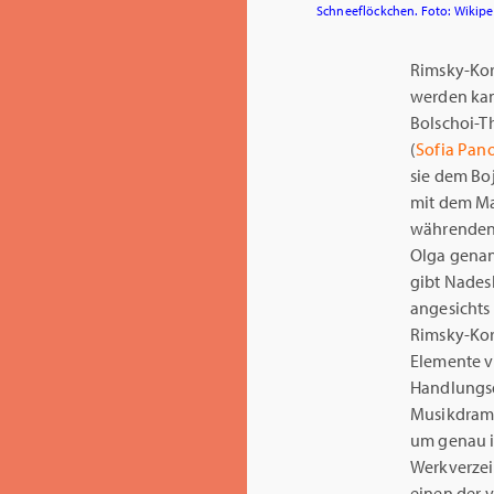
Schneeflöckchen. Foto: Wikipe
Rimsky-Kors
werden kan
Bolschoi-T
(
Sofia Pan
sie dem Bo
mit dem Man
währenden 
Olga genan
gibt Nadesh
angesichts 
Rimsky-Kor
Elemente vo
Handlungsd
Musikdrame
um genau im
Werkverzei
einen der v