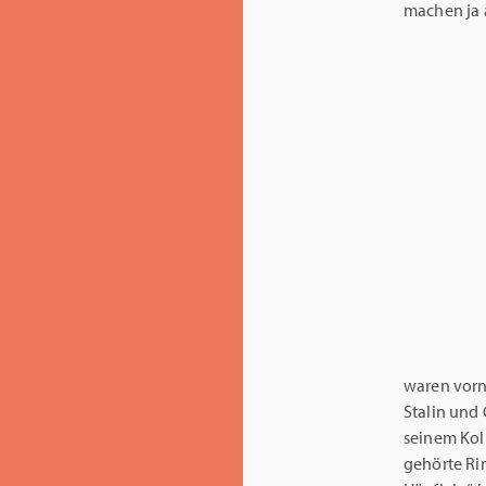
machen ja 
waren vorn
Stalin und
seinem Kol
gehörte Ri