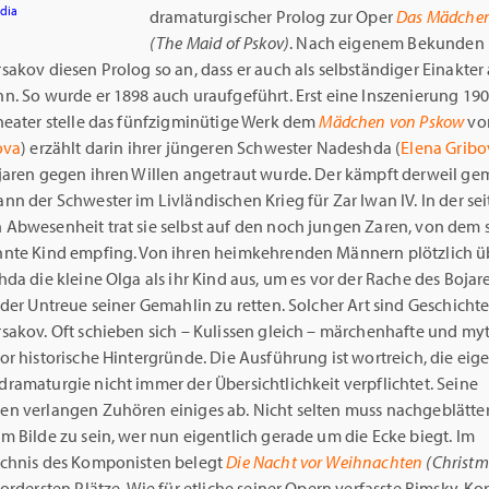
dia
dramaturgischer Prolog zur Oper
Das Mädchen
(The Maid of Pskov)
. Nach eigenem Bekunden 
akov diesen Prolog so an, dass er auch als selbständiger Einakter
n. So wurde er 1898 auch uraufgeführt. Erst eine Inszenierung 19
heater stelle das fünfzigminütige Werk dem
Mädchen von Pskow
vo
ova
) erzählt darin ihrer jüngeren Schwester Nadeshda (
Elena Gribo
jaren gegen ihren Willen angetraut wurde. Der kämpft derweil g
n der Schwester im Livländischen Krieg für Zar Iwan IV. In der se
Abwesenheit trat sie selbst auf den noch jungen Zaren, von dem s
nte Kind empfing. Von ihren heimkehrenden Männern plötzlich üb
da die kleine Olga als ihr Kind aus, um es vor der Rache des Bojar
der Untreue seiner Gemahlin zu retten. Solcher Art sind Geschicht
sakov. Oft schieben sich – Kulissen gleich – märchenhafte und my
r historische Hintergründe. Die Ausführung ist wortreich, die eige
ramaturgie nicht immer der Übersichtlichkeit verpflichtet. Seine
n verlangen Zuhören einiges ab. Nicht selten muss nachgeblätte
 Bilde zu sein, wer nun eigentlich gerade um die Ecke biegt. Im
chnis des Komponisten belegt
Die Nacht vor Weihnachten
(Christm
ordersten Plätze. Wie für etliche seiner Opern verfasste Rimsky-Ko