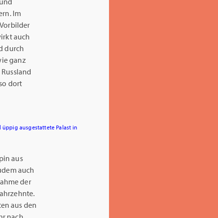
 und
ern. Im
Vorbilder
irkt auch
nd durch
wie ganz
n Russland
so dort
 üppig ausgestattete Palast in
pin aus
zudem auch
nahme der
Jahrzehnte.
ten aus den
ahr nach