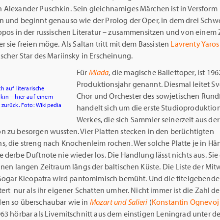
 Alexander Puschkin. Sein gleichnamiges Märchen ist in Versform
n und beginnt genauso wie der Prolog der Oper, in dem drei Schwe
Topos in der russischen Literatur – zusammensitzen und von einem
r sie freien möge. Als Saltan tritt mit dem Bassisten
Lavrenty Yaro
scher Star des Mariinsky in Erscheinung.
Für
Mlada
, die magische Ballettoper, ist 196
Produktionsjahr genannt. Diesmal leitet S
 auf literarische
Chor und Orchester des sowjetischen Rundf
kin – hier auf einem
zurück. Foto: Wikipedia
handelt sich um die erste Studioproduktio
Werkes, die sich Sammler seinerzeit aus der
n zu besorgen wussten. Vier Platten stecken in den berüchtigten
, die streng nach Knochenleim rochen. Wer solche Platte je in Hän
 derbe Duftnote nie wieder los. Die Handlung lässt nichts aus. Sie 
inen langen Zeitraum längs der baltischen Küste. Die Liste der Mi
. Sogar Kleopatra wird pantomimisch bemüht. Und die titelgebende
ert nur als ihr eigener Schatten umher. Nicht immer ist die Zahl de
en so überschaubar wie in
Mozart und Salieri
(
Konstantin Ognevoj
1963 hörbar als Livemitschnitt aus dem einstigen Leningrad unter de