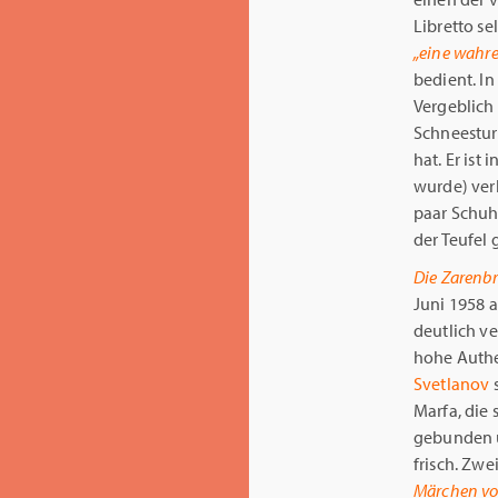
Libretto se
„eine wahre
bedient. In
Vergeblich 
Schneestur
hat. Er ist 
wurde) verl
paar Schuh
der Teufel
Die Zarenb
Juni 1958 
deutlich v
hohe Authe
Svetlanov
s
Marfa, die 
gebunden u
frisch. Zwe
Märchen vo