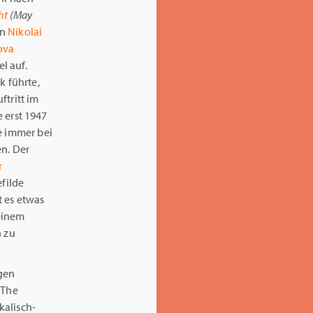
ht
(May
on
Nikolai
ova
l auf.
k führte,
ftritt im
 erst 1947
e immer bei
en. Der
r
efilde
t es etwas
einem
n zu
lgen
(The
kalisch-