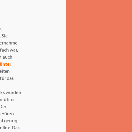
h,
. Sie
bernahme
tfach war,
en auch
Günter
eiten
für das
cks wurden
rnführer
 Der
m Hören
cht genug.
nline. Das