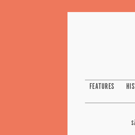
FEATURES
HI
S