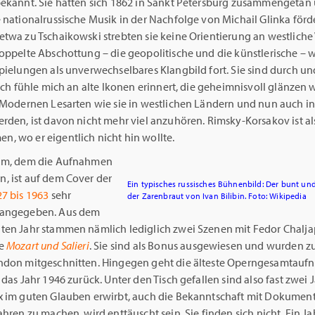
bekannt. Sie hatten sich 1862 in Sankt Petersburg zusammengetan
 nationalrussische Musik in der Nachfolge von Michail Glinka förd
twa zu Tschaikowski strebten sie keine Orientierung an westliche 
oppelte Abschottung – die geopolitische und die künstlerische – w
pielungen als unverwechselbares Klangbild fort. Sie sind durch u
 Ich fühle mich an alte Ikonen erinnert, die geheimnisvoll glänzen 
. Modernen Lesarten wie sie in westlichen Ländern und nun auch i
rden, ist davon nicht mehr viel anzuhören. Rimsky-Korsakov ist al
, wo er eigentlich nicht hin wollte.
aum, dem die Aufnahmen
, ist auf dem Cover der
Ein typisches russisches Bühnenbild: Der bunt und
7 bis 1963
sehr
der Zarenbraut von Ivan Bilibin. Foto: Wikipedia
 angegeben. Aus dem
ten Jahr stammen nämlich lediglich zwei Szenen mit Fedor Chalja
e
Mozart und Salieri
. Sie sind als Bonus ausgewiesen und wurden 
ndon mitgeschnitten. Hingegen geht die älteste Operngesamtauf
 das Jahr 1946 zurück. Unter den Tisch gefallen sind also fast zwei 
x im guten Glauben erwirbt, auch die Bekanntschaft mit Dokumen
ahren zu machen, wird enttäuscht sein. Sie finden sich nicht. Ein J