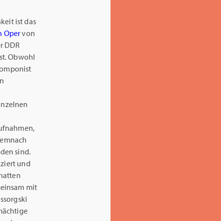
keit ist das
n Oper
von
er DDR
ist. Obwohl
Komponist
en
inzelnen
Aufnahmen,
 demnach
den sind.
ziert und
hatten
meinsam mit
ssorgski
mächtige