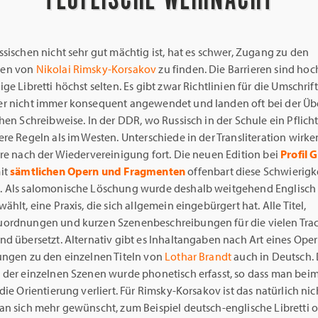
sischen nicht sehr gut mächtig ist, hat es schwer, Zugang zu den
en von
Nikolai Rimsky-Korsakov
zu finden. Die Barrieren sind hoc
ge Libretti höchst selten. Es gibt zwar Richtlinien für die Umschrift
r nicht immer konsequent angewendet und landen oft bei der Ü
hen Schreibweise. In der DDR, wo Russisch in der Schule ein Pflich
re Regeln als im Westen. Unterschiede in der Transliteration wirk
hre nach der Wiedervereinigung fort. Die neuen Edition bei
Profil 
it
sämtlichen Opern und Fragmenten
offenbart diese Schwierigk
). Als salomonische Löschung wurde deshalb weitgehend Englisch 
ählt, eine Praxis, die sich allgemein eingebürgert hat. Alle Titel,
ordnungen und kurzen Szenenbeschreibungen für die vielen Tra
nd übersetzt. Alternativ gibt es Inhaltangaben nach Art eines Ope
ungen zu den einzelnen Titeln von
Lothar Brandt
auch in Deutsch.
 der einzelnen Szenen wurde phonetisch erfasst, so dass man bei
die Orientierung verliert. Für Rimsky-Korsakov ist das natürlich ni
an sich mehr gewünscht, zum Beispiel deutsch-englische Libretti o