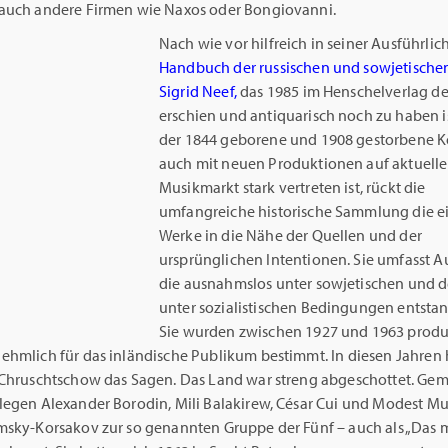
auch andere Firmen wie Naxos oder Bongiovanni.
Nach wie vor hilfreich in seiner Ausführlich
Handbuch der russischen und sowjetische
Sigrid Neef,
das 1985 im Henschelverlag d
erschien und antiquarisch noch zu haben 
der 1844 geborene und 1908 gestorbene 
auch mit neuen Produktionen auf aktuell
Musikmarkt stark vertreten ist, rückt die
umfangreiche historische Sammlung die e
Werke in die Nähe der Quellen und der
ursprünglichen Intentionen. Sie umfasst 
die ausnahmslos unter sowjetischen und
unter sozialistischen Bedingungen entstan
Sie wurden zwischen 1927 und 1963 produ
ehmlich für das inländische Publikum bestimmt. In diesen Jahren 
 Chruschtschow das Sagen. Das Land war streng abgeschottet. Ge
legen Alexander Borodin, Mili Balakirew, César Cui und Modest Mu
msky-Korsakov zur so genannten Gruppe der Fünf – auch als „Das 