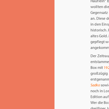
Häuflein“ 
wollten die
Gegensatz e
an. Diese d
in den Eins
historisch.
altes Gold
gepflegt we
angekommen
Der Zeitr
entstammen
Box mit
192
großzügig
erstgenann
Sadko
sowi
noch in Lo
Edition auf
Wer die Bo
dreißiger J