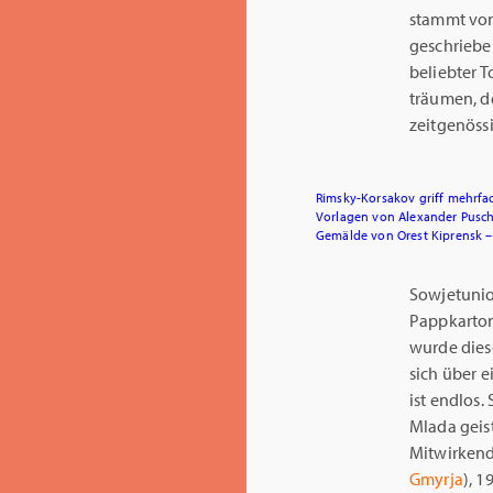
stammt von
geschriebe
beliebter 
träumen, de
zeitgenössi
Rimsky-Korsakov griff mehrfach
Vorlagen von Alexander Pusch
Gemälde von Orest Kiprensk – 
Sowjetunio
Pappkartons
wurde diese
sich über e
ist endlos
Mlada geist
Mitwirkend
Gmyrja
), 