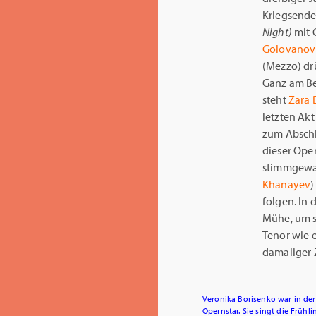
Kriegsende
Night)
mit 
Golovanov
(Mezzo) dr
Ganz am Beg
steht
Zara
letzten Ak
zum Abschl
dieser Oper
stimmgewa
Khanayev
)
folgen. In
Mühe, um s
Tenor wie e
damaliger Z
Veronika Borisenko war in de
Opernstar. Sie singt die Frühli