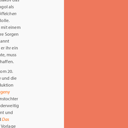
ogol als
öffelchen
olle.
) mit einem
ere Sorgen
kannt
er ihr ein
nte, muss
haffen.
vom 20.
e und die
duktion
vgeny
nstochter
nderweitig
ent und
ad
Das
e Vorlage