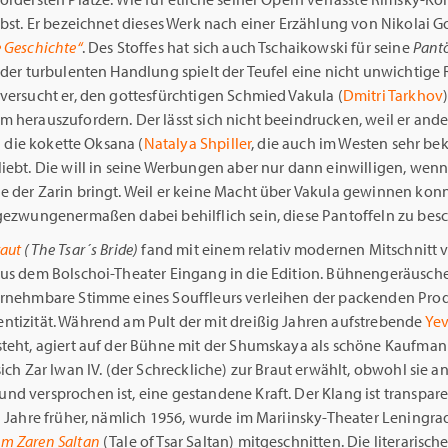
lbst. Er bezeichnet dieses Werk nach einer Erzählung von Nikolai G
 Geschichte“
. Des Stoffes hat sich auch Tschaikowski für seine
Pant
 der turbulenten Handlung spielt der Teufel eine nicht unwichtige R
versucht er, den gottesfürchtigen Schmied Vakula (
Dmitri Tarkhov
m herauszufordern. Der lässt sich nicht beeindrucken, weil er and
in die kokette Oksana (
Natalya Shpiller
, die auch im Westen sehr be
iebt. Die will in seine Werbungen aber nur dann einwilligen, wenn 
e der Zarin bringt. Weil er keine Macht über Vakula gewinnen kon
 gezwungenermaßen dabei behilflich sein, diese Pantoffeln zu besc
raut
(The Tsar´s Bride)
fand mit einem relativ modernen Mitschnitt 
aus dem Bolschoi-Theater Eingang in die Edition. Bühnengeräusch
ernehmbare Stimme eines Souffleurs verleihen der packenden Pro
ntizität. Während am Pult der mit dreißig Jahren aufstrebende
Ye
teht, agiert auf der Bühne mit der Shumskaya als schöne Kaufman
sich Zar Iwan IV. (der Schreckliche) zur Braut erwählt, obwohl sie a
nd versprochen ist, eine gestandene Kraft. Der Klang ist transpar
i Jahre früher, nämlich 1956, wurde im Mariinsky-Theater Leningr
m Zaren Saltan
(Tale of Tsar Saltan) mitgeschnitten. Die literarisch