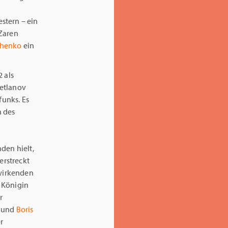
stern – ein
 Zaren
shenko
ein
2 als
vetlanov
unks. Es
n des
den hielt,
erstreckt
twirkenden
 Königin
r
und
Boris
r