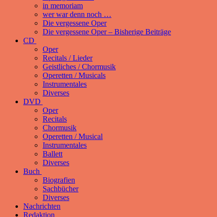
in memoriam
wer war denn noch …
Die vergessene Oper
Die vergessene Oper – Bisherige Beiträge
CD
Oper
Recitals / Lieder
Geistliches / Chormusik
Operetten / Musicals
Instrumentales
Diverses
DVD
Oper
Recitals
Chormusik
Operetten / Musical
Instrumentales
Ballett
Diverses
Buch
Biografien
Sachbücher
Diverses
Nachrichten
Redaktion