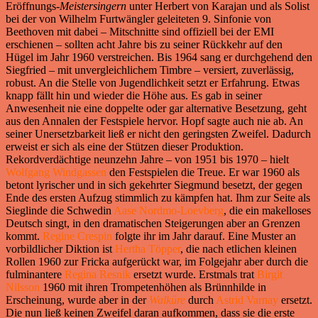
Eröffnungs-
Meistersingern
unter Herbert von Karajan und als Solist
bei der von Wilhelm Furtwängler geleiteten 9. Sinfonie von
Beethoven mit dabei – Mitschnitte sind offiziell bei der EMI
erschienen – sollten acht Jahre bis zu seiner Rückkehr auf den
Hügel im Jahr 1960 verstreichen. Bis 1964 sang er durchgehend den
Siegfried – mit unvergleichlichem Timbre – versiert, zuverlässig,
robust. An die Stelle von Jugendlichkeit setzt er Erfahrung. Etwas
knapp fällt hin und wieder die Höhe aus. Es gab in seiner
Anwesenheit nie eine doppelte oder gar alternative Besetzung, geht
aus den Annalen der Festspiele hervor. Hopf sagte auch nie ab. An
seiner Unersetzbarkeit ließ er nicht den geringsten Zweifel. Dadurch
erweist er sich als eine der Stützen dieser Produktion.
Rekordverdächtige neunzehn Jahre – von 1951 bis 1970 – hielt
Wolfgang Windgassen
den Festspielen die Treue. Er war 1960 als
betont lyrischer und in sich gekehrter Siegmund besetzt, der gegen
Ende des ersten Aufzug stimmlich zu kämpfen hat. Ihm zur Seite als
Sieglinde die Schwedin
Aase Nordmo-Loevberg
, die ein makelloses
Deutsch singt, in den dramatischen Steigerungen aber an Grenzen
kommt.
Regine Crespin
folgte ihr im Jahr darauf. Eine Muster an
vorbildlicher Diktion ist
Hertha Töpper
, die nach etlichen kleinen
Rollen 1960 zur Fricka aufgerückt war, im Folgejahr aber durch die
fulminantere
Regina Resnik
ersetzt wurde. Erstmals trat
Birgit
Nilsson
1960 mit ihren Trompetenhöhen als Brünnhilde in
Erscheinung, wurde aber in der
Walküre
durch
Astrid Varnay
ersetzt.
Die nun ließ keinen Zweifel daran aufkommen, dass sie die erste