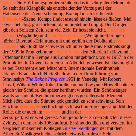
war“
. Die Eröffnungspremieren bilden das in sehr gutem Mono ab.
So steht das Klangbild als entscheidender Vorzug auf der
Habenseite der Neuerscheinung. Exemplarisch ist die erste
Rheingold
-Szene. Kempe findet tastend hinein, lässt es fließen. Mal
etwas behäbig, gar stockend, dann breitet und üppig. Der Dirigent
gibt den Solisten Zeit, sehr viel Zeit. Er hetzt sie nicht.
Dorothea
Siebert
(Woglinde) und
Claudia Hellmann
(Wellgunde) bringen
hörbar Bayreuth-Erfahrung mit und greifen der Debütantin
Sona
Cervená
als Floßhilde schwesterlich unter die Arme. Erstmals singt
der 1909 in Prag geborene
Otakar Kraus
den Alberich in Bayreuth.
Offenbar hat ihn Kempe aus London mitgebracht, wo er 1957 in der
Produktion in Covent Garden sein Alberich gewesen ist. Davon gibt
es bei Testament einen Mitschnitt. Internationale Berühmtheit
erlangte Kraus durch Nick Shadow in der Uraufführung von
Stravinskys
The Rake’s Progress
1951 in Venedig. Mit Robert
Lloyd, Willard White, John Tomlinson und Gwynne Howell hatte er
gleich vier Schüler, die später berühmt wurden. Ein Schönsänger
war Kraus nicht. Bei ihm überwiegt das gestalterische Element.
Mich stört, dass die Stimme gelegentlich zu sehr schwingt. Sein
Fluch im
Rheingold
verflüchtigt sich rasch in Sprechgesang. Mit der
Rolle, die er auch im
Siegfried
und in der
Götterdämmerung
verkörpert, ist er weit gereist. Nun gehörte er zu den Stützten dieses
Zyklus, in dem er bis 1963 auftrat. Er singt deutlich und versiert, im
Vergleich mit seinem Kollegen
Gustav Neidlinger
, der mit dem
Alberich Musikgeschichte schrieb, etwas harmloser. Sein