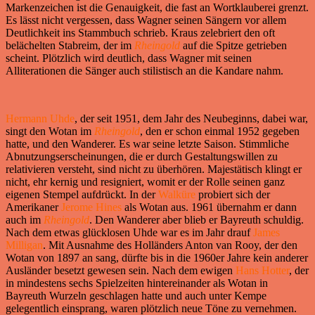
Markenzeichen ist die Genauigkeit, die fast an Wortklauberei grenzt.
Es lässt nicht vergessen, dass Wagner seinen Sängern vor allem
Deutlichkeit ins Stammbuch schrieb. Kraus zelebriert den oft
belächelten Stabreim, der im
Rheingold
auf die Spitze getrieben
scheint. Plötzlich wird deutlich, dass Wagner mit seinen
Alliterationen die Sänger auch stilistisch an die Kandare nahm.
Hermann Uhde
, der seit 1951, dem Jahr des Neubeginns, dabei war,
singt den Wotan im
Rheingold
, den er schon einmal 1952 gegeben
hatte, und den Wanderer. Es war seine letzte Saison. Stimmliche
Abnutzungserscheinungen, die er durch Gestaltungswillen zu
relativieren versteht, sind nicht zu überhören. Majestätisch klingt er
nicht, ehr kernig und resigniert, womit er der Rolle seinen ganz
eigenen Stempel aufdrückt. In der
Walküre
probiert sich der
Amerikaner
Jerome Hines
als Wotan aus. 1961 übernahm er dann
auch im
Rheingold
. Den Wanderer aber blieb er Bayreuth schuldig.
Nach dem etwas glücklosen Uhde war es im Jahr drauf
James
Milligan
. Mit Ausnahme des Holländers Anton van Rooy, der den
Wotan von 1897 an sang, dürfte bis in die 1960er Jahre kein anderer
Ausländer besetzt gewesen sein. Nach dem ewigen
Hans Hotter
, der
in mindestens sechs Spielzeiten hintereinander als Wotan in
Bayreuth Wurzeln geschlagen hatte und auch unter Kempe
gelegentlich einsprang, waren plötzlich neue Töne zu vernehmen.