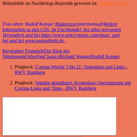
Brünnhilde im Nachkriegs-Bayreuth gewesen ist.
Rüdiger Winter
Foto oben: Rudolf Kempe/
findagrave
/peterborough
Weitere
Information zu den CDs im Fachhandel, bei allen relevanten
Versendern und bei
https://www.note1-music.com/shop/
. und
bei und bei
www.naxosdirekt.de
.
Bayreuther Festspiele
Der Ring des
Nibelungen
Orfeo
PanClassics
Richard Wagner
Rudolf Kempe
Pingback:
Corona-Woche 5 bis 21: Tagestipps und Links -
RWV Bamberg
Pingback:
Ständig aktualisiert: Kostenlose Opernstreams mit
Corona-Links und Tipps - RWV Bamberg