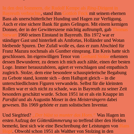
In den drei Sommern, die Rudolf Kempe als
Ring
-Dirigent in
Bayreuth verbrachte
, stand ihm
Gottlob Frick
mit seinem ehernen
Bass als unerschütterlicher Hunding und Hagen zur Verfügung.
Auch er eine sichere Bank für gutes Gelingen. Mit einem kernigen
Donner, der in der Gewitterszene mächtig auftrumpft, gab
Thomas
Stewart
1960 seinen Einstand in Bayreuth. Bis 1972 war er
ständiger Gast und hinterließ als Amfortas, Holländer und Wotan
bleibende Spuren. Der Zufall wolle es, dass er zum Abschied für
Franz Mazura nochmals als Gunther einsprang. Ein Kreis hatte sich
geschlossen. Im eigenwilligen Tenor von
Gerhard Stolze
erkennen
dessen Bewunderer, zu denen ich mich auch zähle, einen der besten
Loge. Immer herauszuhören, agiert er verschlagen und empathisch
zugleich. Stolze, dem eine besondere schauspielerische Begabung
zu Gebote stand, konnte sich – dem Halbgott gleich – in die
unterschiedlichsten Figuren verwandeln. Selbst für die kleinsten
Rollen war er sich nicht zu schade, was in Bayreuth zu seiner Zeit
besonders geschätzt wurde. Schon 1951 ist er als ein Knappe im
Parsifal
und als Augustin Moser in den
Meistersingern
dabei
gewesen. Bis 1969 gehörte er zum solistischen Inventar.
Und Siegfried?
„Der bläst so munter das Horn.“
Was Hagen im
ersten Aufzug der
Götterdämmerung
so treffend über den Helden
bemerkt, liest sich wie eine Beschreibung der Leistungen von
Hans
Hopf
. Obwohl schon 1951 als Walther von Stolzing in den