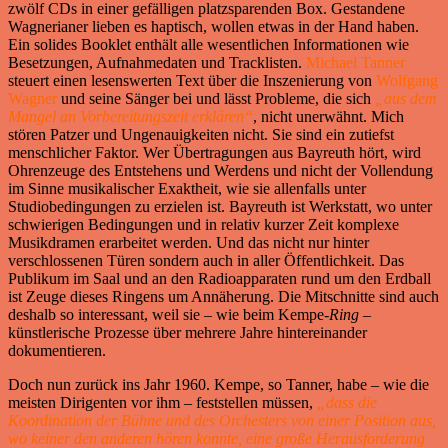
zwölf CDs in einer gefälligen platzsparenden Box. Gestandene
Wagnerianer lieben es haptisch, wollen etwas in der Hand haben.
Ein solides Booklet enthält alle wesentlichen Informationen wie
Besetzungen, Aufnahmedaten und Tracklisten.
Michael Tanner
steuert einen lesenswerten Text über die Inszenierung von
Wolfgang
Wagner
und seine Sänger bei und lässt Probleme, die sich
„aus dem
Mangel an Vorbereitungszeit erklären“
, nicht unerwähnt. Mich
stören Patzer und Ungenauigkeiten nicht. Sie sind ein zutiefst
menschlicher Faktor. Wer Übertragungen aus Bayreuth hört, wird
Ohrenzeuge des Entstehens und Werdens und nicht der Vollendung
im Sinne musikalischer Exaktheit, wie sie allenfalls unter
Studiobedingungen zu erzielen ist. Bayreuth ist Werkstatt, wo unter
schwierigen Bedingungen und in relativ kurzer Zeit komplexe
Musikdramen erarbeitet werden. Und das nicht nur hinter
verschlossenen Türen sondern auch in aller Öffentlichkeit. Das
Publikum im Saal und an den Radioapparaten rund um den Erdball
ist Zeuge dieses Ringens um Annäherung. Die Mitschnitte sind auch
deshalb so interessant, weil sie – wie beim Kempe-
Ring
–
künstlerische Prozesse über mehrere Jahre hintereinander
dokumentieren.
Doch nun zurück ins Jahr 1960. Kempe, so Tanner, habe – wie die
meisten Dirigenten vor ihm – feststellen müssen,
„dass die
Koordination der Bühne und des Orchesters von einer Position aus,
wo keiner den anderen hören konnte, eine große Herausforderung