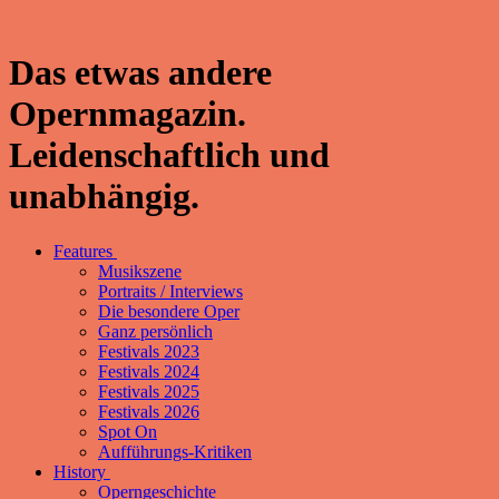
Das etwas andere
Opernmagazin.
Leidenschaftlich und
unabhängig.
Features
Musikszene
Portraits / Interviews
Die besondere Oper
Ganz persönlich
Festivals 2023
Festivals 2024
Festivals 2025
Festivals 2026
Spot On
Aufführungs-Kritiken
History
Operngeschichte