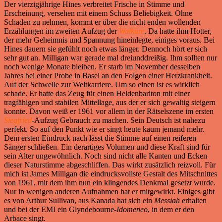
Der vierzigjährige Hines verbreitet Frische in Stimme und
Erscheinung, versehen mit einem Schuss Beliebigkeit. Ohne
Schaden zu nehmen, kommt er über die nicht enden wollenden
Erzählungen im zweiten Aufzug der
Walküre
. Da hatte ihm Hotter,
der mehr Geheimnis und Spannung hineinlegte, einiges voraus. Bei
Hines dauern sie gefühlt noch etwas länger. Dennoch hört er sich
sehr gut an. Milligan war gerade mal dreiunddreißig. Ihm sollten nur
noch wenige Monate bleiben. Er starb im November desselben
Jahres bei einer Probe in Basel an den Folgen einer Herzkrankheit.
Auf der Schwelle zur Weltkarriere. Um so einen ist es wirklich
schade. Er hatte das Zeug für einen Heldenbariton mit einer
tragfähigen und stabilen Mittellage, aus der er sich gewaltig steigern
konnte. Davon weiß er 1961 vor allem in der Rätselszene im ersten
Siegfried
-Aufzug Gebrauch zu machen. Sein Deutsch ist nahezu
perfekt. So auf den Punkt wie er singt heute kaum jemand mehr.
Dem ersten Eindruck nach lässt die Stimme auf einen reiferen
Sänger schließen. Ein derartiges Volumen und diese Kraft sind für
sein Alter ungewöhnlich. Noch sind nicht alle Kanten und Ecken
dieser Naturstimme abgeschliffen. Das wirkt zusätzlich reizvoll. Für
mich ist James Milligan die eindrucksvollste Gestalt des Mitschnittes
von 1961, mit dem ihm nun ein klingendes Denkmal gesetzt wurde.
Nur in wenigen anderen Aufnahmen hat er mitgewirkt. Einiges gibt
es von Arthur Sullivan, aus Kanada hat sich ein
Messiah
erhalten
und bei der EMI ein Glyndebourne-
Idomeneo
, in dem er den
Arbace singt.