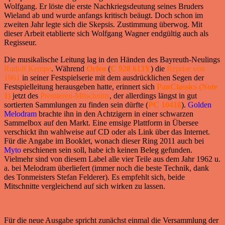
Wolfgang. Er löste die erste Nachkriegsdeutung seines Bruders
Wieland ab und wurde anfangs kritisch beäugt. Doch schon im
zweiten Jahr legte sich die Skepsis. Zustimmung überwog. Mit
dieser Arbeit etablierte sich Wolfgang Wagner endgültig auch als
Regisseur.
Die musikalische Leitung lag in den Händen des Bayreuth-Neulings
Rudolf Kempe
. Während
Orfeo
(
C 928 613Y
) die
Reprise von
1961
in seiner Festspielserie mit dem ausdrücklichen Segen der
Festspielleitung herausgeben hatte, erinnert sich
PanClassics (Note
1)
jetzt des
Premieren-Mitschnitts
, der allerdings längst in gut
sortierten Sammlungen zu finden sein dürfte (
PC 10418
).
Golden
Melodram
brachte ihn in den Achtzigern in einer schwarzen
Sammelbox auf den Markt. Eine emsige Plattform in Übersee
verschickt ihn wahlweise auf CD oder als Link über das Internet.
Für die Angabe im Booklet, wonach dieser Ring 2011 auch bei
Myto
erschienen sein soll, habe ich keinen Beleg gefunden.
Vielmehr sind von diesem Label alle vier Teile aus dem Jahr 1962 u.
a. bei Melodram überliefert (immer noch die beste Technik, dank
des Tonmeisters Stefan Felderer). Es empfehlt sich, beide
Mitschnitte vergleichend auf sich wirken zu lassen.
Für die neue Ausgabe spricht zunächst einmal die Versammlung der