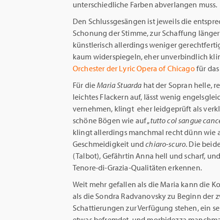
unterschiedliche Farben abverlangen muss.
Den Schlussgesängen ist jeweils die entsp
Schonung der Stimme, zur Schaffung längere
künstlerisch allerdings weniger gerechtferti
kaum widerspiegeln, eher unverbindlich klin
Orchester der Lyric Opera of Chicago
für das
Für die
Maria Stuarda
hat der Sopran helle, re
leichtes Flackern auf, lässt wenig engelsgle
vernehmen, klingt eher leidgeprüft als verkl
schöne Bögen wie auf „
tutto col sangue canc
klingt allerdings manchmal recht dünn wie a
Geschmeidigkeit und
chiaro-scuro
. Die beid
(Talbot), Gefährtin Anna hell und scharf, un
Tenore-di-Grazia-Qualitäten erkennen.
Weit mehr gefallen als die Maria kann die Ko
als die Sondra Radvanovsky zu Beginn der z
Schattierungen zur Verfügung stehen, ein sel
etwas befremdet, und morbidezza manchma