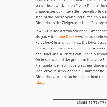
verwechselt wird. In den Presto-Teilen führt 
Unangestrengt klingen die Intervallsprünge,
scheint die innere Spannung zu fehlen, was 
Sängerin an der Zielgeraden ihres Gesangsm
In
Anna Bolena
hat zunächst der Damenchor 
als gut. Mit
Lauren Decker
wurde auch ein v
Rojas bewährt sich als Percy. Die Diva lässt 
Belcanto weiß, überzeugt auch mit schönen 
den Hörer aber auch verstört über ein schne
Orchester weit milder gestimmt ist als die S
Klanggirlanden ab mit verwaschen Klingen
ideal erweist sich weder die Zusammenstel
Sängerin zwischen Hochdramatischem und B
Wanja
SONDRA RADVANOVSK