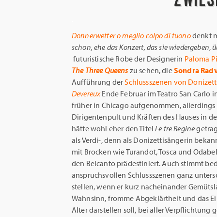
.
Donnerwetter o meglio colpo di tuono
denkt m
schon, ehe das Konzert, das sie wiedergeben
,
ü
futuristische Robe der Designerin
Paloma P
The Three Queens
zu sehen, die
Sondra
Rad
Aufführung der
Schlussszenen von Donizett
Devereux
Ende Februar im Teatro San Carlo i
früher in Chicago aufgenommen, allerdings 
Dirigentenpult und Kräften des Hauses in de
hätte wohl eher den Titel
Le tre Regine
getrag
als Verdi-, denn als Donizettisängerin bekan
mit Brocken wie Turandot, Tosca und Odabel
den Belcanto prädestiniert. Auch stimmt bed
anspruchsvollen Schlussszenen ganz unters
stellen, wenn er kurz nacheinander Gemütsl
Wahnsinn, fromme Abgeklärtheit und das Ei
Alter darstellen soll, bei aller Verpflicht