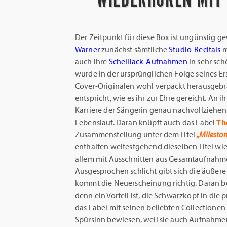
Der Zeitpunkt für diese Box ist ungünstig 
Warner
zunächst sämtliche
Studio-Recitals
m
auch ihre
Schelllack-Aufnahmen
in sehr sc
wurde in der ursprünglichen Folge seines 
Cover-Originalen wohl verpackt herausgebra
entspricht, wie es ihr zur Ehre gereicht. An i
Karriere der Sängerin genau nachvollziehen
Lebenslauf. Daran knüpft auch das Label
Th
Zusammenstellung unter dem Titel
„Mileston
enthalten weitestgehend dieselben Titel wi
allem mit Ausschnitten aus Gesamtaufnahme
Ausgesprochen schlicht gibt sich die äußere
kommt die Neuerscheinung richtig. Daran bes
denn ein Vorteil ist, die Schwarzkopf in die
das Label mit seinen beliebten Collectionen
Spürsinn bewiesen, weil sie auch Aufnahmen