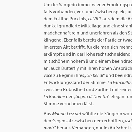
Um der Sängerin immer wieder Erholungspau
falls vorhanden, Vor- und Zwischenspiele, u
dem Erstling Puccinis,
Le Villi
, aus dem die Ar
dunkel grundierte Mittellage und eine stra
mädchenhaft rein und unerfahren als den St
klingend. Ebenfalls bereits der Partie entwa
im ersten Akt betrifft, für die man sich mehr
erkämpft und in der Höhe recht schneidend 
mit schönem hohem B und einem beeindruck
an, auch Butterfly mit ihren hohen Ansprüch
voce
zu Beginn ihres „
Un bel di
“ und beeindr
Entwicklungsstand der Stimme.
La Fanciulla
zwischen Robustheit und Zartheit mit sein
La Rondine
den „
Sogno di Doretta
“ elegant u
Stimme vernehmen lässt.
Aus
Manon Lescaut
wählte die Sängerin wohl 
den Gegensatz zwischen dem erhofften „
asi
morir
“ heraus. Verhangen, nur im Aufschrei s