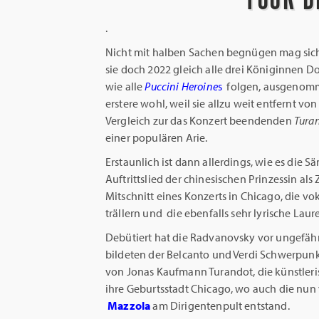
.
Nicht mit halben Sachen begnügen mag sic
sie doch 2022 gleich alle drei Königinnen Do
wie alle
Puccini
Heroine
s
folgen, ausgenomm
erstere wohl, weil sie allzu weit entfernt 
Vergleich zur das Konzert beendenden
Tura
einer populären Arie.
Erstaunlich ist dann allerdings, wie es die
Auftrittslied der chinesischen Prinzessin al
Mitschnitt eines Konzerts in Chicago, die vo
trällern und die ebenfalls sehr lyrische Lauret
Debütiert hat die Radvanovsky vor ungefähr
bildeten der Belcanto und Verdi Schwerpunkte
von Jonas Kaufmann Turandot, die künstleri
ihre Geburtsstadt Chicago, wo auch die nu
Mazzola
am Dirigentenpult entstand.