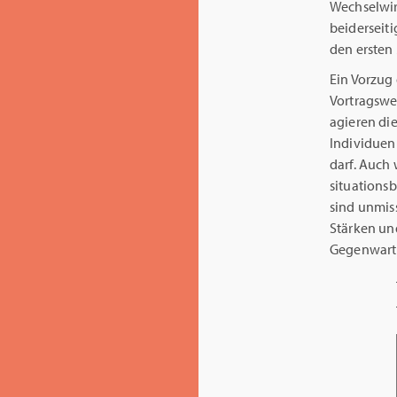
Wechselwir
beiderseit
den ersten
Ein Vorzug 
Vortragswei
agieren die
Individuen
darf. Auch 
situations
sind unmiss
Stärken und
Gegenwart