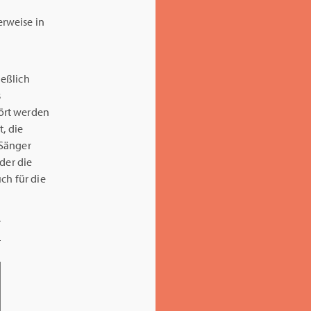
rweise in
ießlich
s
ört werden
, die
 Sänger
der die
ch für die