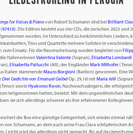
ngs for Voices & Piano
von Robert Schumann sind bei
Brilliant Clas
 (
97410
). Die Edition besteht aus vier CDs, die zwischen 2023 und 2
ufgenommen worden. Im Unterschied zu herkömmlichen Liedern,
Vokalduetten, Trios und Quartette mehrere Solisten in verschieden
 zum Einsatz. Für die Neuerscheinung wurden begleitet von
Filip
die Italienerinnen
Valentina Valente
(Sopran),
Elisabetta Lombardi
ran),
Elisabetta Pallucchi
(Alt), der Engländer
Mark Milhofer
(Tenor
aus Italien stammende
Mauro Borgioni
(Bariton) gewonnen. Eine W
e
Drei Gedichte von Emanuel Geibel
Op. 29, ist mit
Maria Ielli
(Sopran
(Tenor) sowie
Hyukwoo Kwon
, Nachwuchssängern, die erfolgreic
en teilgenommen hatten, besetzt. Mit dem ungewöhnlichen deu
tuen sie sich allerdings schwerer als ihre erfahreneren Kolleginne
eschert die Box eine günstige Gelegenheit, sich wieder einmal nä
en von Schumann, an dem auch seine Frau Clara schöpferischen Ant
n. Leicht wird das allerdings nicht gemacht. Bis auf das bereits e