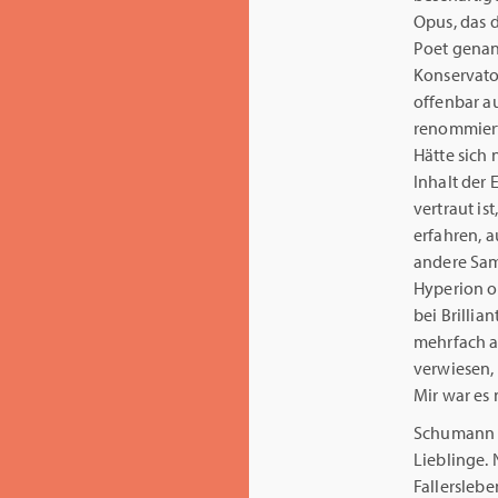
Opus, das d
Poet genann
Konservato
offenbar a
renommiert
Hätte sich
Inhalt der
vertraut is
erfahren, 
andere Sam
Hyperion o
bei Brillia
mehrfach a
verwiesen, 
Mir war es 
Schumann w
Lieblinge.
Fallersleb