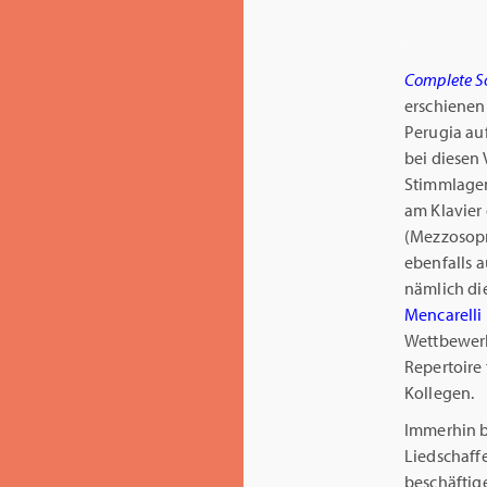
.
Complete So
erschienen
Perugia a
bei diesen 
Stimmlagen
am Klavier 
(Mezzosop
ebenfalls 
nämlich di
Mencarelli
Wettbewerb
Repertoire 
Kollegen.
Immerhin b
Liedschaff
beschäftige