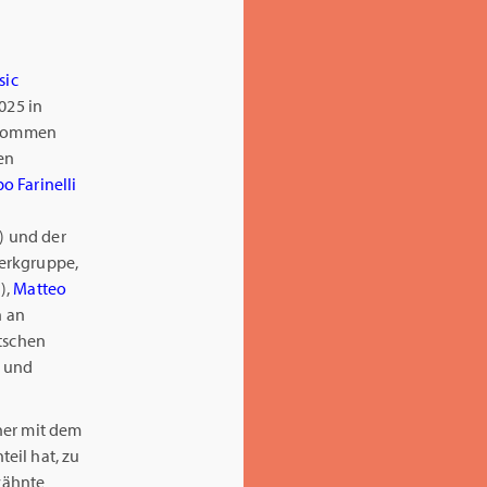
sic
025 in
 kommen
en
po Farinelli
) und der
erkgruppe,
),
Matteo
h an
tschen
n und
her mit dem
eil hat, zu
rwähnte