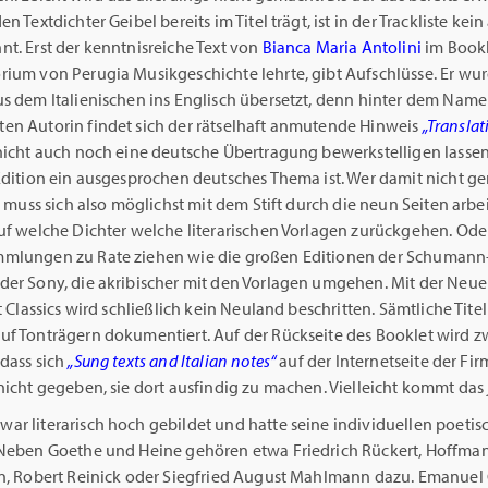
en Textdichter Geibel bereits im Titel trägt, ist in der Trackliste kei
t. Erst der kenntnisreiche Text von
Bianca Maria Antolini
im Bookl
rium von Perugia Musikgeschichte lehrte, gibt Aufschlüsse. Er wu
us dem Italienischen ins Englisch übersetzt, denn hinter dem Name
en Autorin findet sich der rätselhaft anmutende Hinweis
„Translat
 nicht auch noch eine deutsche Übertragung bewerkstelligen lassen
 Edition ein ausgesprochen deutsches Thema ist. Wer damit nicht g
t, muss sich also möglichst mit dem Stift durch die neun Seiten arbe
auf welche Dichter welche literarischen Vorlagen zurückgehen. Ode
mlungen zu Rate ziehen wie die großen Editionen der Schumann
der Sony, die akribischer mit den Vorlagen umgehen. Mit der Neu
nt Classics wird schließlich kein Neuland beschritten. Sämtliche Titel
uf Tonträgern dokumentiert. Auf der Rückseite des Booklet wird z
dass sich
„Sung texts and Italian notes“
auf der Internetseite der Fi
nicht gegeben, sie dort ausfindig zu machen. Vielleicht kommt das 
ar literarisch hoch gebildet und hatte seine individuellen poetis
 Neben Goethe und Heine gehören etwa Friedrich Rückert, Hoffma
en, Robert Reinick oder Siegfried August Mahlmann dazu. Emanuel G