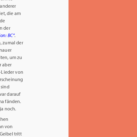
n anderer
et, die am
rde
n der
ion: BC“
.
, zumal der
enauer
iten, um zu
r aber
-Lieder von
erscheinung
 sind
war darauf
rma fänden.
ja noch.
chen
nn von
eibel tritt