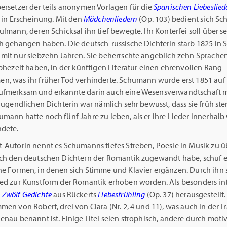
ersetzer der teils anonymen Vorlagen für die
Spanischen Liebeslied
in Erscheinung. Mit den
Mädchenliedern
(Op. 103) bedient sich S
ulmann, deren Schicksal ihn tief bewegte. Ihr Konterfei soll über 
h gehangen haben. Die deutsch-russische Dichterin starb 1825 in S
 mit nur siebzehn Jahren. Sie beherrschte angeblich zehn Sprache
ophezeit haben, in der künftigen Literatur einen ehrenvollen Rang
n, was ihr früher Tod verhinderte. Schumann wurde erst 1851 auf 
ufmerksam und erkannte darin auch eine Wesensverwandtschaft mi
 jugendlichen Dichterin war nämlich sehr bewusst, dass sie früh st
mann hatte noch fünf Jahre zu leben, als er ihre Lieder innerhalb
ndete.
t-Autorin nennt es Schumanns tiefes Streben, Poesie in Musik zu ü
ich den deutschen Dichtern der Romantik zugewandt habe, schuf e
he Formen, in denen sich Stimme und Klavier ergänzen. Durch ihn 
ied zur Kunstform der Romantik erhoben worden. Als besonders in
e
Zwölf Gedichte
aus Rückerts
Liebesfrühling
(Op. 37) herausgestellt
men von Robert, drei von Clara (Nr. 2, 4 und 11), was auch in der T
enau benannt ist. Einige Titel seien strophisch, andere durch moti