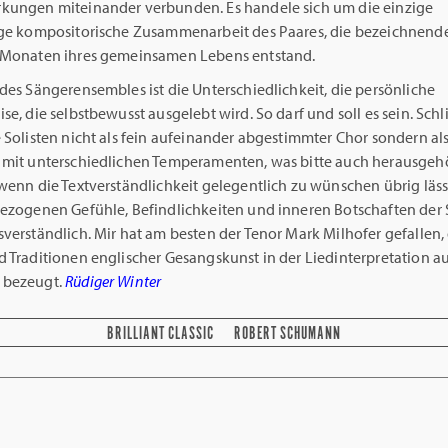
kungen miteinander verbunden. Es handele sich um die einzige
ige kompositorische Zusammenarbeit des Paares, die bezeichnende
 Monaten ihres gemeinsamen Lebens entstand.
des Sängerensembles ist die Unterschiedlichkeit, die persönliche
se, die selbstbewusst ausgelebt wird. So darf und soll es sein. Schl
 Solisten nicht als fein aufeinander abgestimmter Chor sondern al
 mit unterschiedlichen Temperamenten, was bitte auch herausgeh
wenn die Textverständlichkeit gelegentlich zu wünschen übrig lässt
bezogenen Gefühle, Befindlichkeiten und inneren Botschaften der
verständlich. Mir hat am besten der Tenor Mark Milhofer gefallen, 
 Traditionen englischer Gesangskunst in der Liedinterpretation au
 bezeugt.
Rüdiger Winter
BRILLIANT CLASSIC
ROBERT SCHUMANN