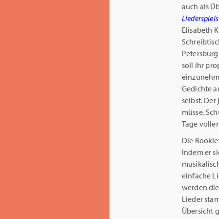
auch als Üb
Liederspiels
Elisabeth K
Schreibtisc
Petersburg
soll ihr pr
einzunehme
Gedichte a
selbst. Der
müsse. Schu
Tage volle
Die Bookle
Indem er s
musikalisc
einfache L
werden di
Lieder stam
Übersicht g