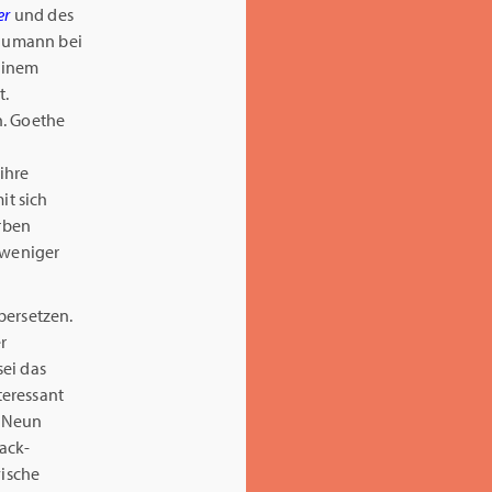
er
und des
chumann bei
seinem
t.
n. Goethe
ihre
t sich
erben
 weniger
bersetzen.
r
sei das
teressant
. Neun
rack-
vische