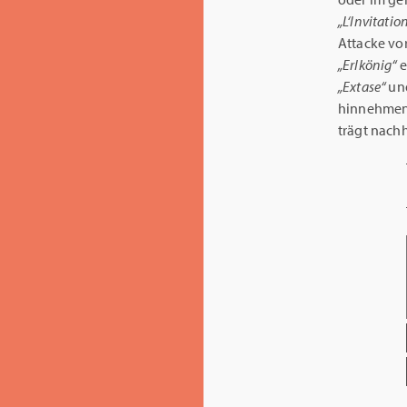
„L‘Invitatio
Attacke vo
„Erlkönig“
e
„Extase“
un
hinnehmen 
trägt nach