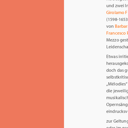
und zwei I
Girolamo F
(1598-1653
von
Barbar
Francesco 
Mezzo gest
Leidenscha
Etwas irriti
herausgek
doch das g
selbstkriti
„Mélodies“ 
die jeweil
musikalisch
Opernsäng
eindrucksv
zur Geltung
oder im g