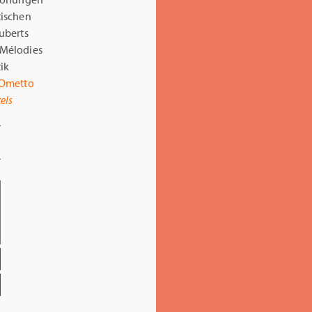
tischen
uberts
Mélodies
ik
 Ometto
els