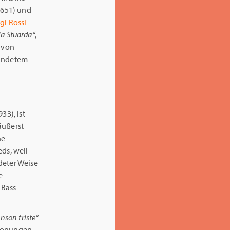
1651) und
gi Rossi
ia Stuarda“
,
von
rundetem
33), ist
äußerst
ne
eds, weil
deter Weise
e
 Bass
son triste“
rtonungen