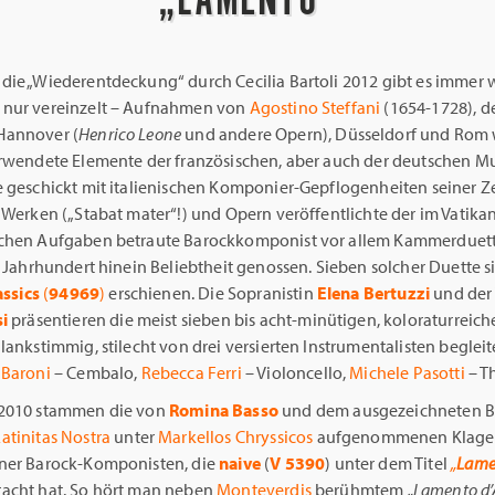
die „Wiederentdeckung“ durch Cecilia Bartoli 2012 gibt es immer 
nur vereinzelt – Aufnahmen von
Agostino Steffani
(1654-1728), de
Hannover (
Henrico Leone
und andere Opern), Düsseldorf und Rom w
erwendete Elemente der französischen, aber auch der deutschen M
e geschickt mit italienischen Komponier-Gepflogenheiten seiner Z
 Werken („Stabat mater“!) und Opern veröffentlichte der im Vatika
chen Aufgaben betraute Barockkomponist vor allem Kammerduette
. Jahrhundert hinein Beliebtheit genossen. Sieben solcher Duette s
lassics
(
94969
)
erschienen. Die Sopranistin
Elena Bertuzzi
und der
i
präsentieren die meist sieben bis acht-minütigen, koloraturreic
lankstimmig, stilecht von drei versierten Instrumentalisten begleit
 Baroni
– Cembalo,
Rebecca Ferri
– Violoncello,
Michele Pasotti
– T
 2010 stammen die von
Romina Basso
und dem ausgezeichneten B
Latinitas Nostra
unter
Markellos Chryssicos
aufgenommenen Klag
ner Barock-Komponisten, die
naive
(
V 5390
) unter dem Titel
„
Lame
acht hat. So hört man neben
Monteverdis
berühmtem
„Lamento d’