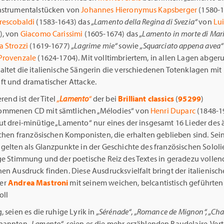
nstrumentalstücken von
Johannes Hieronymus Kapsberger
(1580-
rescobaldi
(1583-1643) das
„Lamento della Regina di Svezia“
von
Lui
), von
Giacomo Carissimi
(1605-1674) das
„Lamento in morte di Mar
a Strozzi
(1619-1677)
„Lagrime mie“
sowie
„Squarciato appena avea“
Provenzale
(1624-1704). Mit volltimbriertem, in allen Lagen abge
altet die italienische Sängerin die verschiedenen Totenklagen mit
ft und dramatischer Attacke.
erend ist der Titel
„
Lamento
“
der bei
Brilliant classics
(
95299
)
ommenen CD mit sämtlichen „Mélodies“ von
Henri Duparc
(1848-19
ut drei-minütige „Lamento“ nur eines der insgesamt 16 Lieder des 
schen französischen Komponisten, die erhalten geblieben sind. Sei
gelten als Glanzpunkte in der Geschichte des französischen Sololi
ige Stimmung und der poetische Reiz des Textes in geradezu vollen
en Ausdruck finden. Diese Ausdrucksvielfalt bringt der italienisch
er
Andrea Mastroni
mit
seinem weichen, belcantistisch geführten
oll
, seien es die ruhige Lyrik in
„Sérénade“
,
„Romance de Mignon“, „Chan
enannten
„Lamento“
, seien es die mehr erzählenden Baudelaire-Ve