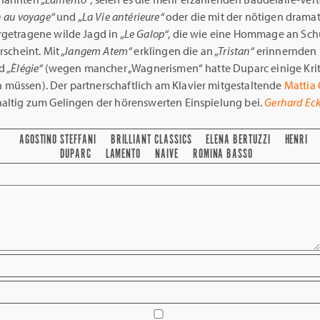
n au voyage“
und
„La Vie antérieure“
oder die mit der nötigen drama
rgetragene wilde Jagd in
„Le Galop“
, die wie eine Hommage an Sch
rscheint. Mit
„langem Atem“
erklingen die an
„Tristan“
erinnernden 
d
„Èlégie“
(wegen mancher „Wagnerismen“ hatte Duparc einige Krit
müssen). Der partnerschaftlich am Klavier mitgestaltende
Mattia
haltig zum Gelingen der hörenswerten Einspielung bei.
Gerhard Eck
AGOSTINO STEFFANI
BRILLIANT CLASSICS
ELENA BERTUZZI
HENRI
DUPARC
LAMENTO
NAIVE
ROMINA BASSO