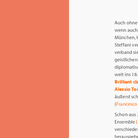
Auch ohne 
wenn auch 
München, 
Steffani v
verband si
geistlichen
diplomatis
weit ins 18
Brilliant c
Alessio
Tos
äußerst sch
(
Francesco
Schon aus
Ensemble
verschiede
herausgebr