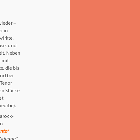
wieder –
r in
irkte.
usik und
eit. Neben
n mit
, die bis
ind bei
 Tenor
hen Stücke
et
heorbe).
arock-
en
nto
“
Arianna“