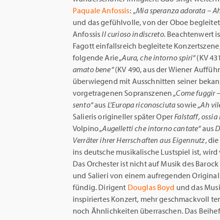
Paquale Anfossis
: „
Mia speranza adorata – Ah,
und das
gefühlvolle, von der Oboe begleitet
Anfossis
Il curioso indiscreto.
Beachtenwert is
Fagott einfallsreich begleitete Konzertszene 
folgende Arie „
Aura, che intorno spiri“
(KV 431
amato bene“
(KV 490, aus der Wiener Auffü
überwiegend mit Ausschnitten seiner bekann
vorgetragenen Sopranszenen
„Come fuggir –
sento“
aus
L’Europa riconosciuta
sowie
„Ah vil
Salieris origineller später Oper
Falstaff, ossia 
Volpino „
Augelletti che intorno cantate“
aus
D
Verräter ihrer Herrschaften aus Eigennutz
, di
ins deutsche musikalische Lustspiel ist, wir
Das Orchester ist nicht auf Musik des Baroc
und Salieri von einem aufregenden Originalk
fündig. Dirigent
Douglas Boyd
und das Musi
inspiriertes Konzert, mehr geschmackvoll te
noch Ähnlichkeiten überraschen. Das Beihef