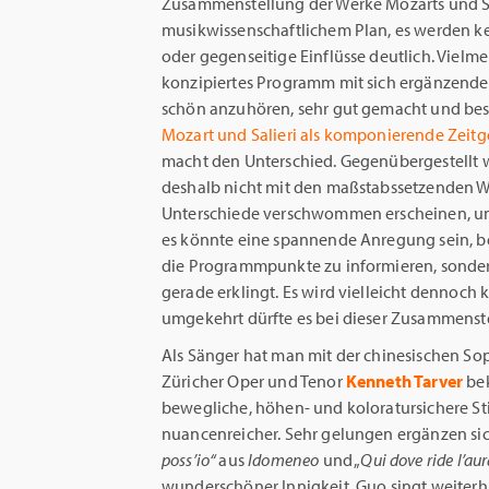
Zusammenstellung der Werke Mozarts und Sa
musikwissenschaftlichem Plan, es werden
oder gegenseitige Einflüsse deutlich. Vielme
konzipiertes Programm mit sich ergänzend
schön anzuhören, sehr gut gemacht und best
Mozart und Salieri als komponierende Zeit
macht den Unterschied. Gegenübergestellt w
deshalb nicht mit den maßstabssetzenden W
Unterschiede verschwommen erscheinen, u
es könnte eine spannende Anregung sein, be
die Programmpunkte zu informieren, sonder
gerade erklingt. Es wird vielleicht dennoch
umgekehrt dürfte es bei dieser Zusammenste
Als Sänger hat man mit der chinesischen Sop
Züricher Oper und Tenor
Kenneth Tarver
be
bewegliche, höhen- und koloratursichere St
nuancenreicher. Sehr gelungen ergänzen sic
poss’io“
aus
Idomeneo
und „
Qui dove ride l’au
wunderschöner Innigkeit. Guo singt weiterh