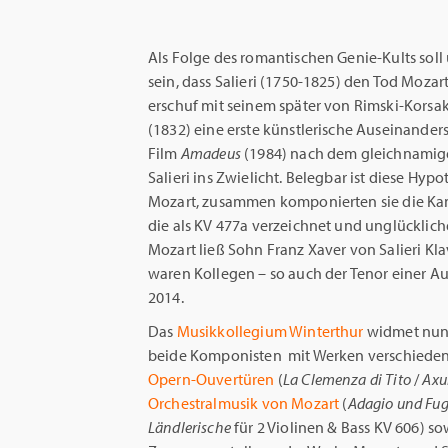
Als Folge des romantischen Genie-Kults soll
sein, dass Salieri (1750-1825) den Tod Mozar
erschuf mit seinem später von Rimski-Kors
(1832) eine erste künstlerische Auseinander
Film
Amadeus
(1984) nach dem gleichnamige
Salieri ins Zwielicht. Belegbar ist diese Hypo
Mozart, zusammen komponierten sie die Ka
die als KV 477a verzeichnet und unglücklich
Mozart ließ Sohn Franz Xaver von Salieri Kla
waren Kollegen – so auch der Tenor einer Au
2014.
Das
Musikkollegium Winterthur
widmet nu
beide Komponisten mit Werken verschieden
Opern-Ouvertüren
(
La Clemenza di Tito
/
Axu
Orchestralmusik von Mozart
(
Adagio und Fu
Ländlerische
für 2 Violinen & Bass KV 606) so