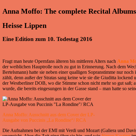
Anna Moffo: The complete Recital Album
Heisse Lippen
Eine Edition zum 10. Todestag 2016
Fragt man heute Opernfans älteren bis mittleren Alters nach
Anna Mo
der weiblichen Hauptrolle noch zu gut in Erinnerung. Nach dem We
Bertelsmann) hatte sie neben einer qualligen Sopranstimme nur noch
zählt, denn außer der Stratas sang keine wie sie die Giuditta lockend
der Westberliner DOB, wo die Stimme schon nicht mehr so gut saß; a
wurde, die bereits eingesungen in der Gasse stand – man hatte so sei
Anna Moffo: Ausschnitt aus dem Cover der LP-
Ausgabe von Puccinis „La Rondine“/ RCA
Die Aufnahmen bei der EMI mit Verdi und Mozart (Galiera und Davis) 
unerreicht. Aber die Zeit ging über sie hin, und wie
Jürgen Kesting
im