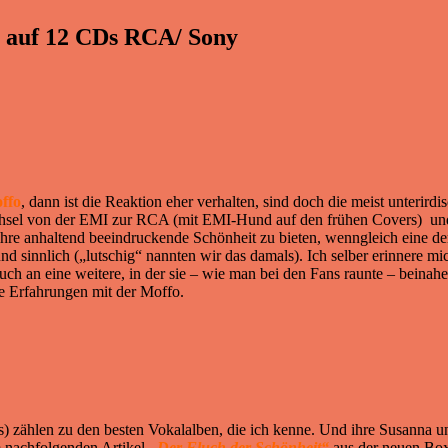
s auf 12 CDs RCA/ Sony
ffo
, dann ist die Reaktion eher verhalten, sind doch die meist unterir
chsel von der EMI zur RCA (mit EMI-Hund auf den frühen Covers) und
 ihre anhaltend beeindruckende Schönheit zu bieten, wenngleich eine d
 und sinnlich („lutschig“ nannten wir das damals). Ich selber erinnere 
uch an eine weitere, in der sie – wie man bei den Fans raunte – bein
ne Erfahrungen mit der Moffo.
zählen zu den besten Vokalalben, die ich kenne. Und ihre Susanna unte
 nachfolgenden Artikel
„Der Fluch der Schönheit“
aus der neuen Bo