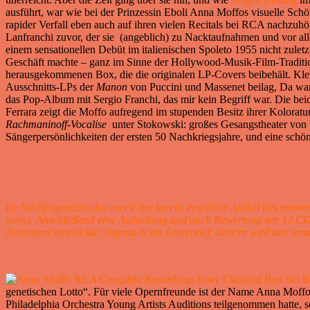
ausführt, war wie bei der Prinzessin Eboli Anna Moffos visuelle Sch
rapider Verfall eben auch auf ihren vielen Recitals bei RCA nachzu
Lanfranchi zuvor, der sie (angeblich) zu Nacktaufnahmen und vor alle
einem sensationellen Debüt im italienischen Spoleto 1955 nicht zuletz
Geschäft machte – ganz im Sinne der Hollywood-Musik-Film-Tradition
herausgekommenen Box, die die originalen LP-Covers beibehält. Kle
Ausschnitts-LPs der
Manon
von Puccini und Massenet beilag, Da war
das Pop-Album mit Sergio Franchi, das mir kein Begriff war. Die be
Ferrara zeigt die Moffo aufregend im stupenden Besitz ihrer Koloratu
Rachmaninoff-Vocalise
unter Stokowski: großes Gesangstheater von 
Sängerpersönlichkeiten der ersten 50 Nachkriegsjahre, und eine sch
Im Nachfolgenden also zuerst der bereits erwähnte Artikel des reno
Sony). Anschließend eine Aufstellung und auch Bewertung der 12 CDs
November zuschickte: eigentlich ein Leserbrief, aber er wird uns verz
genetischen Lotto“. Für viele Opernfreunde ist der Name Anna Moff
Philadelphia Orchestra Young Artists Auditions teilgenommen hatte,