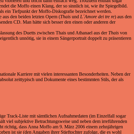
u vibrieren und bricht dann einfach weg. Trotzdem enthält sogar
det die Moffo einen Klang, der so sinnlich ist, wie ihr Spiegelbild.
ls ein Tiefpunkt der Moffo-Diskografie bezeichnet werden.
e aus den beiden letzten Opern (
Thais
und
L´Amore dei tre re
) aus den
senden CD. Man hätte sich besser den einen oder anderen der
uslassung des Duetts zwischen Thais und Athanael aus der
Thais
von
entlich unnötig, sie in einem Sängerportrait doppelt zu präsentieren
tionale Karriere mit vielen interessanten Besonderheiten. Neben der
bsolut zeittypisch und Dokumente eines bestimmten Stils, der als
ige Track-Liste mit sämtlichen Aufnahmedaten (im Einzelfall sogar
hält viel subjektive Betrachtungsweise und neben dem irreführenden
ht richtig, dass Anna Moffo am 9. März 2006 einem zehnjährigen
rben ist sie (den Angaben ihrer Stieftochter zufolge, die es wohl