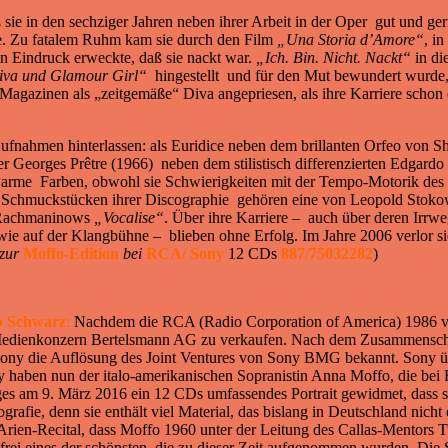
 sie in den sechziger Jahren neben ihrer Arbeit in der Oper gut und ge
. Zu fatalem Ruhm kam sie durch den Film
„Una Storia d’Amore“
, i
 Eindruck erweckte, daß sie nackt war.
„Ich. Bin. Nicht. Nackt“
in di
va und Glamour Girl“
hingestellt und für den Mut bewundert wurde,
- Magazinen als „zeitgemäße“ Diva angepriesen, als ihre Karriere schon 
ahmen hinterlassen: als Euridice neben dem brillanten Orfeo von Shirl
r Georges Prêtre (1966) neben dem stilistisch differenzierten Edgardo 
warme Farben, obwohl sie Schwierigkeiten mit der Tempo-Motorik des D
 Schmuckstücken ihrer Discographie gehören eine von Leopold Stokows
Rachmaninows
„Vocalise“
. Über ihre Karriere – auch über deren Irrwe
e auf der Klangbühne – blieben ohne Erfolg. Im Jahre 2006 verlor sie 
 zur
Moffo-Edition
bei
RCA/ Sony
12 CDs
887/75032282
)
p Schwarz
:
Nachdem die RCA (Radio Corporation of America) 1986 vo
en Medienkonzern Bertelsmann AG zu verkaufen. Nach dem Zusammensch
ony die Auflösung des Joint Ventures von Sony BMG bekannt. Sony üb
haben nun der italo-amerikanischen Sopranistin Anna Moffo, die bei R
ges am 9. März 2016 ein 12 CDs umfassendes Portrait gewidmet, dass 
ie, denn sie enthält viel Material, das bislang in Deutschland nicht e
z. Arien-Recital, dass Moffo 1960 unter der Leitung des Callas-Mentors
lsfrei eines der schönsten, die zu dieser Zeit aufgenommen wurden. Die 