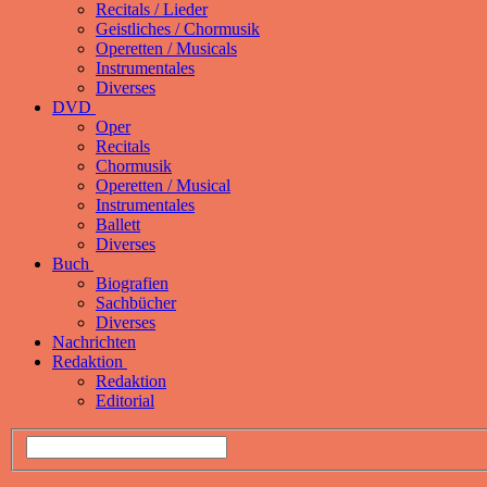
Recitals / Lieder
Geistliches / Chormusik
Operetten / Musicals
Instrumentales
Diverses
DVD
Oper
Recitals
Chormusik
Operetten / Musical
Instrumentales
Ballett
Diverses
Buch
Biografien
Sachbücher
Diverses
Nachrichten
Redaktion
Redaktion
Editorial