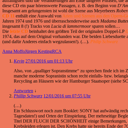
auffälligsten sind die Veränderungen am Ende längerer Phrasen, die 
diese CD ein paar hörenswerte Passagen, z. B. den Beginn von
D‘Amo
Insgesamt am gelungensten ist wohl die Szene aus Meyerbeers
Robert
CD 11
enthält eine Auswahl von
Arien und Szenen aus den Opern-
Jahren 1974 und 1976 und überraschenderweise auch
Madama Butter
insgesamt 8 (!) Tracks von
Lucia di lammermoor
sparen sollen…
Die
letzte CD
beinhaltet den größten Teil der originalen Doppel-LP
G
1974, das auf dem Original vorhanden war. Die beiden Liebesduette 
(und dafür Anderes einfach wegzulassen!). (…).
Philip Schwarz
Anna Moffo
Jürgen Kesting
RCA
Kevin
27/01/2016 um 01:13 Uhr
Also, von „qualliger Sopranstimme“ zu sprechen finde ich im Z
manche moderne Sopranistin schon recht einfalls- bzw. belangl
Recycling an Häusern wie der Hamburger Staatsoper (siehe 
Antworten
↓
Phillip Schwarz
12/01/2016 um 07:55 Uhr
(…)
Ein Schlusswort noch zum Booklet: SONY hat aufwändig recherch
Tagesdaten!) und Orten der Einspielung. Der mehrseitige Begle
Titel DER FLUCH DER SCHÖNHEIT einige Bemerkungen, die schli
Krebsleiden erlegen ist. Den Krebs hatte sie bereits Ende der 7