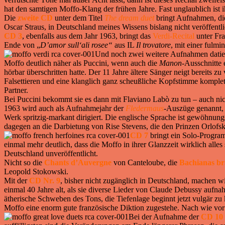
hat den samtigen Moffo-Klang der frühen Jahre. Fast unglaublich ist 
Die
zweite CD
unter dem Titel
The dream duet
bringt Aufnahmen, di
Oscar Straus, in Deutschland meines Wissens bislang nicht veröffentli
CD 3
, ebenfalls aus dem Jahr 1963, bringt das
Verdi-Recital
unter Fra
Ende von „
D’amor sull‘ali rosee“
aus IL
Il trovatore
, mit einer fulm
Und noch zwei weitere Aufnahmen datie
Moffo deutlich näher als Puccini, wenn auch die
Manon
-Ausschnitte 
hörbar überschritten hatte. Der 11 Jahre ältere Sänger neigt bereits 
Falsettieren und eine klanglich ganz scheußliche Kopfstimme komplett
Partner.
Bei Puccini bekommt sie es dann mit Flaviano Labò zu tun – auch ni
1963 wird auch als Aufnahmejahr der
Fledermaus
-Auszüge genannt, 
Werk spritzig-markant dirigiert. Die englische Sprache ist gewöhnun
dagegen an die Darbietung von Rise Stevens, die den Prinzen Orlofs
CD 7
bringt ein Solo-Progra
einmal mehr deutlich, dass die Moffo in ihrer Glanzzeit wirklich all
Deutschland unveröffentlicht.
Nicht so die
Chants d’Auvergne
von Canteloube, die
Bachianas bra
Leopold Stokowski.
Mit der
CD Nr. 9
, bisher nicht zugänglich in Deutschland, machen wi
einmal 40 Jahre alt, als sie diverse Lieder von Claude Debussy aufn
ätherische Schweben des Tons, die Tiefenlage beginnt jetzt vulgär z
Moffo eine enorm gute französische Diktion zugestehe. Nach wie vor
Bei der Aufnahme der
CD 10