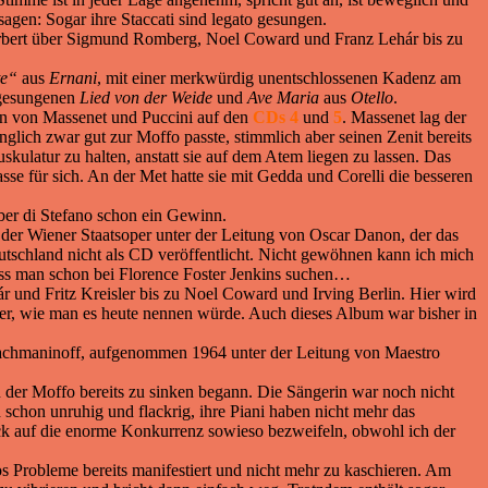
agen: Sogar ihre Staccati sind legato gesungen.
Herbert über Sigmund Romberg, Noel Coward und Franz Lehár bis zu
te“
aus
Ernani
, mit einer merkwürdig unentschlossenen Kadenz am
gesungenen
Lied von der Weide
und
Ave Maria
aus
Otello
.
n von Massenet und Puccini auf den
CDs 4
und
5
. Massenet lag der
nglich zwar gut zur Moffo passte, stimmlich aber seinen Zenit bereits
skulatur zu halten, anstatt sie auf dem Atem liegen zu lassen. Das
se für sich. An der Met hatte sie mit Gedda und Corelli die besseren
ber di Stefano schon ein Gewinn.
er Wiener Staatsoper unter der Leitung von Oscar Danon, der das
eutschland nicht als CD veröffentlicht. Nicht gewöhnen kann ich mich
uss man schon bei Florence Foster Jenkins suchen…
 und Fritz Kreisler bis zu Noel Coward und Irving Berlin. Hier wird
sover, wie man es heute nennen würde. Auch dieses Album war bisher in
chmaninoff, aufgenommen 1964 unter der Leitung von Maestro
rn der Moffo bereits zu sinken begann. Die Sängerin war noch nicht
schon unruhig und flackrig, ihre Piani haben nicht mehr das
ick auf die enorme Konkurrenz sowieso bezweifeln, obwohl ich der
s Probleme bereits manifestiert und nicht mehr zu kaschieren. Am