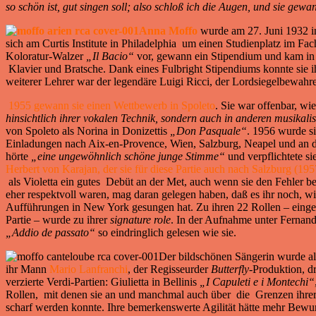
so schön ist, gut singen soll; also schloß ich die Augen, und sie gewa
Anna Moffo
wurde am 27. Juni 1932 in
sich am Curtis Institute in Philadelphia um einen Studienplatz im Fac
Koloratur-Walzer
„Il Bacio“
vor, gewann ein Stipendium und kam in 
Klavier und Bratsche. Dank eines Fulbright Stipendiums konnte sie i
weiterer Lehrer war der legendäre Luigi Ricci, der Lordsiegelbewahr
1955 gewann sie einen Wettbewerb in Spoleto
. Sie war offenbar, wi
hinsichtlich ihrer vokalen Technik, sondern auch in anderen musikali
von Spoleto als Norina in Donizettis
„Don Pasquale“
. 1956 wurde s
Einladungen nach Aix-en-Provence, Wien, Salzburg, Neapel und an da
hörte
„eine ungewöhnlich schöne junge Stimme“
und verpflichtete s
Herbert von Karajan, der sie für diese Partie auch nach Salzburg (195
als Violetta ein gutes Debüt an der Met, auch wenn sie den Fehler beg
eher respektvoll waren, mag daran gelegen haben, daß es ihr noch, w
Aufführungen in New York gesungen hat. Zu ihren 22 Rollen – einger
Partie – wurde zu ihrer
signature role
. In der Aufnahme unter Fernand
„Addio de passato“
so eindringlich gelesen wie sie.
Der bildschönen Sängerin wurde als
ihr Mann
Mario Lanfranchi
, der Regisseurder
Butterfly
-Produktion, dr
verzierte Verdi-Partien: Giulietta in Bellinis
„I Capuleti e i Montechi“
Rollen, mit denen sie an und manchmal auch über die Grenzen ihrer
scharf werden konnte. Ihre bemerkenswerte Agilität hätte mehr Bew