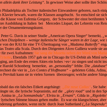
nn allein dank ihrer Leistung“
. In gewisser Weise aber sollte ihre Schö
 Philadelphia als Tochter italienischer Einwanderer geboren, nach eini
h Klavier bewarb, waren die Klassen ausgebucht. So entschied sie sich f
die Klasse von Eufemia Gregory, der Schwester der einst berühmten 
hre Ausbildung in Italien bei Mercedes Llopart, der Lehrerin von Ren
er der Ornamentierungskunst.
e Peter G. Davis in seiner Studie „American Opera Singer“ bemerkt,
„we
schen Disziplinen – wenige italienische Sänger waren in der Lage, wie 
ie von der RAI für eine TV-Übertragung von
„Madama Butterfly“
enga
s Teatro alla Scala. Durch den Dirigenten Alceo Galliera wurde sie an
ie für zwei Aufnahmen:
Sie sang die Musetta neben der Mimì von Maria 
7) holte
. Ebenfalls 1957 gab sie in Chicago ihr US-Debüt als Mimì n
ing, am Ende des ersten Aktes ein hohes >es< zu singen und nicht ins Zi
ie Harold Schonberg bemerkte, an „personality“ fehlte. Die „database“
echnet die vier in
„Les Contes d’Hoffmann“
– gehörten Gilda, Adina,
o Previtali kann sie in vielen Szenen überzeugen; welche andere Sänger
bald das ein falsches Etikett angehängt:
„Die neue Callas“
. Sie habe
ängte sie, die lyrische Sopranistin, auf die
„glory road“
und in den Sp
, Amina in
„La Sonnambula“
, Elvira in
„Ernani“
, Gilda in
„Rigoletto
 lyrischen Stimme hinaus gehen mußte. Es war ein klangschöner, aber
underung gefunden, wenn nicht durch Joan Sutherland
(„La Stupenda“