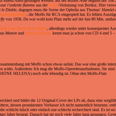
auf einem Atem gesungen werden: auf der letzten Note beginnt der Ton z
ur l’ardente flamme
aus der
Faust
-Vertonung von Berlioz. Hier verwen
 le Diable
, dagegen muss die Szene der Ophelia aus Thomas‘
Hamlet
a
Gesamtaufnahmen
, die Moffo für RCA eingespielt hat. Es fehlen Auszüg
fly
von 1958. Da war wohl kein Platz mehr auf der fast 80 Min. umfas
reat Love Duets from Opera
, allerdings wieder unter konsequenter A
aus
Manon
und
Manon Lescaut
kennt man ja schon von CD 4 und 5 – eig
usammenhang mit Moffo schon etwas unfair. Das war eine große interna
os wirkt. Außerdem: Ich mag die Moffo-Operettenaufnahmen. Sie sind a
SCHÖNE HELENA) noch sehr lebendig ist. Ohne den Moffo-Flair.
iert und bildet die 12 Original-Cover der LPs ab, dazu eine sorgfält
ittext, dessen prominenten Verfasser ich nicht namentlich benenne, ent
cht falsch oder einfach nur schlecht recherchiert sind. Es ist nic
0ger Jahre besiegt. Danach hat sie noch viele Jahre lang gesungen. Gesto