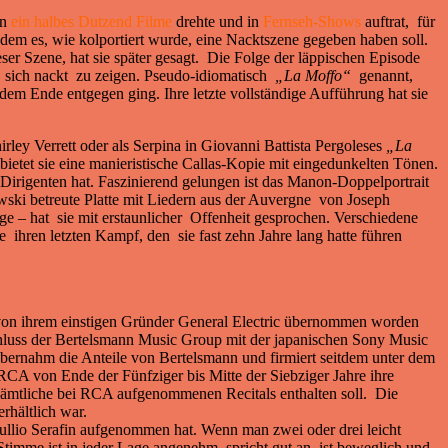
rn
ein halbes Dutzend Filme
drehte und in
Fernseh-Shows
auftrat, für
n dem es, wie kolportiert wurde, eine Nacktszene gegeben haben soll.
eser Szene, hat sie später gesagt. Die Folge der läppischen Episode
 sich nackt zu zeigen. Pseudo-idiomatisch
„La Moffo“
genannt,
dem Ende entgegen ging. Ihre letzte vollständige Aufführung hat sie
ey Verrett oder als Serpina in Giovanni Battista Pergoleses
„La
bietet sie eine manieristische Callas-Kopie mit eingedunkelten Tönen.
irigenten hat. Faszinierend gelungen ist das Manon-Doppelportrait
ki betreute Platte mit Liedern aus der Auvergne
von Joseph
ge – hat sie mit erstaunlicher Offenheit gesprochen. Verschiedene
ihren letzten Kampf, den sie fast zehn Jahre lang hatte führen
n ihrem einstigen Gründer General Electric übernommen worden
luss der Bertelsmann Music Group mit der japanischen Sony Music
ernahm die Anteile von Bertelsmann und firmiert seitdem unter dem
CA von Ende der Fünfziger bis Mitte der Siebziger Jahre ihre
sämtliche bei RCA aufgenommenen Recitals enthalten soll. Die
rhältlich war.
 Tullio Serafin aufgenommen hat. Wenn man zwei oder drei leicht
Stimme ist in jeder Lage angenehm, spricht gut an, ist beweglich und