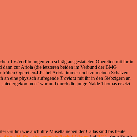
dischen TV-Verfilmungen von schräg ausgestatteten Operetten mit ihr in
 dann zur Ariola (die letzteren beiden im Verbund der BMG
er frühen Operetten-LPs bei Ariola immer noch zu meinen Schätzen
mich an eine physisch aufregende
Traviata
mit ihr in den Siebzigern an
ahe „niedergekommen“ war und durch die junge Naide Thomas ersetzt
r Giulini wie auch ihre Musetta neben der Callas sind bis heute
x
Anna Moffo – the complete Recital Albums
bei
RCA
, (nun Sony)