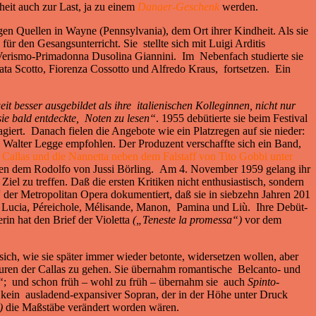
nheit auch zur Last, ja zu einem
Danaer-Geschenk
werden.
gen Quellen in Wayne (Pennsylvania), dem Ort ihrer Kindheit. Als sie
ür den Gesangsunterricht. Sie stellte sich mit Luigi Arditis
Verismo-Primadonna Dusolina Giannini. Im Nebenfach studierte sie
ata Scotto, Fiorenza Cossotto und Alfredo Kraus, fortsetzen. Ein
it besser ausgebildet als ihre italienischen Kolleginnen, nicht nur
sie bald entdeckte, Noten zu lesen“
. 1955 debütierte sie beim Festival
giert. Danach fielen die Angebote wie ein Platzregen auf sie nieder:
 Walter Legge empfohlen. Der Produzent verschaffte sich ein Band,
Callas und die Nannetta neben dem Falstaff von Tito Gobbi unter
eben dem Rodolfo von Jussi Börling. Am 4. November 1959 gelang ihr
el zu treffen. Daß die ersten Kritiken nicht enthusiastisch, sondern
 der Metropolitan Opera dokumentiert, daß sie in siebzehn Jahren 201
 Lucia, Péreichole, Mélisande, Manon, Pamina und Liù. Ihre Debüt-
in hat den Brief der Violetta
(„Teneste la promessa“)
vor dem
 sich, wie sie später immer wieder betonte, widersetzen wollen, aber
uren der Callas zu gehen. Sie übernahm romantische Belcanto- und
“
; und schon früh – wohl zu früh – übernahm sie auch
Spinto
-
 kein ausladend-expansiver Sopran, der in der Höhe unter Druck
)
die Maßstäbe verändert worden wären.