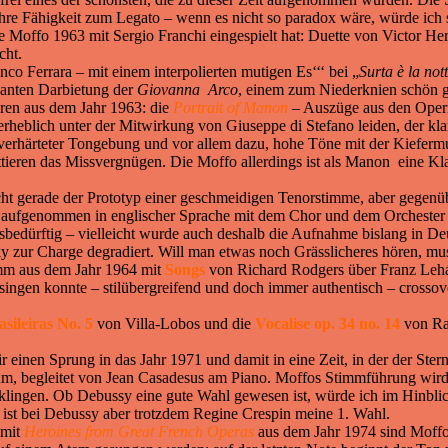
ihre Fähigkeit zum Legato – wenn es nicht so paradox wäre, würde ich s
e Moffo 1963 mit Sergio Franchi eingespielt hat: Duette von Victor 
cht.
nco Ferrara – mit einem interpolierten mutigen Es‘‘‘ bei „
Surta è la not
inanten Darbietung der
Giovanna Arco
, einem zum Niederknien schön 
ren aus dem Jahr 1963: die
Portrait of Manon
– Auszüge aus den Oper
erheblich unter der Mitwirkung von Giuseppe di Stefano leiden, der kla
zu verhärteter Tongebung und vor allem dazu, hohe Töne mit der Kiefermu
ieren das Missvergnügen. Die Moffo allerdings ist als Manon eine Klas
cht gerade der Prototyp einer geschmeidigen Tenorstimme, aber gegenü
aufgenommen in englischer Sprache mit dem Chor und dem Orchester d
gsbedürftig – vielleicht wurde auch deshalb die Aufnahme bislang in D
ky zur Charge degradiert. Will man etwas noch Grässlicheres hören, m
mm aus dem Jahr 1964 mit
Songs
von Richard Rodgers über Franz Lehár
es singen konnte – stilübergreifend und doch immer authentisch – cros
sileiras No. 5
von Villa-Lobos und die
Vocalise op. 34 no. 14
von Ra
r einen Sprung in das Jahr 1971 und damit in eine Zeit, in der der Ste
ahm, begleitet von Jean Casadesus am Piano. Moffos Stimmführung wird 
u klingen. Ob Debussy eine gute Wahl gewesen ist, würde ich im Hinbl
 ist bei Debussy aber trotzdem Regine Crespin meine 1. Wahl.
mit
Heroines from Great French Operas
aus dem Jahr 1974 sind Moffo