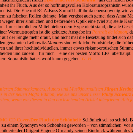
önheit ihr Fluch. Aus der so hoffnungsvollen Koloratursopranistin wur
hören ist. Die Ehe mit RCA-Boss Sarnoff half ihr da ebenso wenig wi
m zu falschen Rollen drängte. Man vergisst auch gerne, dass Anna Moff
t wegen ihrer sinnlichen und betörenden Optik eine (viel zu) steile Kar
. Ihre stimmlichen Mittel hielten dem Hype nicht stand, die alte Ge
iner Wermutstropfen ist die gekürzte Ausgabe im
Portrait de Manon
, d
 auf der Single mehr drauf, und nicht mal die Besetzung findet sich 
iden genannten Leibowitz-
Manons
sind wirkliche Fundstücke, die früh
ren und ihrer hochindividuellen, immer etwas riskant-erotischen Stimm
beiden und zudem – für mich – eine der besten Moffo-LPs überhaupt. 
önere Sopranistin hat es wohl kaum gegeben.
G. H.
mmierten Stimmenkenners, Autors und Musikjournalisten
Jürgen Kestin
 in der neuen Moffo-Edition, wie sie uns unser Leser
Philip Schwarz
b
eihen, wenn wir diesen in den nachstehenden Artikel integrieren. Ach j
Der Fluch der Schönheit:
Schönheit sei, so schrieb 
o zu einem Synonym von Schönheit geworden – von stimmlicher, vor al
 schilderte der Dirigent Eugene Ormandy seinen Eindruck während des