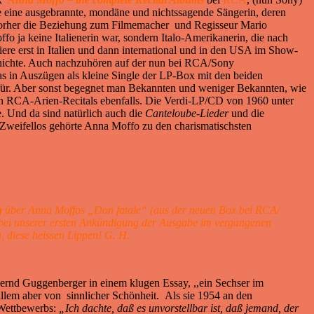
de eine ausgebrannte, mondäne und nichtssagende Sängerin, deren
e vorher die Beziehung zum Filmemacher und Regisseur Mario
o ja keine Italienerin war, sondern Italo-Amerikanerin, die nach
riere erst in Italien und dann international und in den USA im Show-
schichte. Auch nachzuhören auf der nun bei RCA/Sony
as in Auszügen als kleine Single der LP-Box mit den beiden
dafür. Aber sonst begegnet man Bekannten und weniger Bekannten, wie
en RCA-Arien-Recitals ebenfalls. Die Verdi-LP/CD von 1960 unter
e. Und da sind natürlich auch die
Canteloube-Lieder
und die
Zweifellos gehörte Anna Moffo zu den charismatischsten
g
über Anna Moffos „Don fatale“ (aus der neuen Box bei RCA/
ei unserer ersten Ankündigung der Ausgabe im vergangenen
a, diese heissen Lippen! G. H.
Bernd Guggenberger in einem klugen Essay, ,,ein Sechser im
lem aber von sinnlicher Schönheit. Als sie 1954 an den
 Wettbewerbs:
„Ich dachte, daß es unvorstellbar ist, daß jemand, der