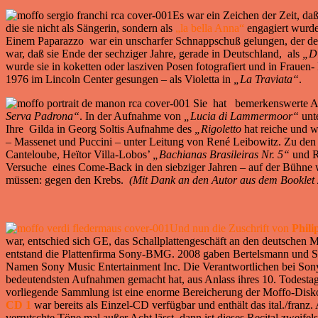
Es war ein Zeichen der Zeit, daß
die sie nicht als Sängerin, sondern als
„la bella Anna“
engagiert wurde
Einem Paparazzo war ein unscharfer Schnappschuß gelungen, der den
war, daß sie Ende der sechziger Jahre, gerade in Deutschland, als
„Di
wurde sie in koketten oder lasziven Posen fotografiert und in Frauen
1976 im Lincoln Center gesungen – als Violetta in
„La Traviata“
.
Sie hat bemerkenswerte Aufn
Serva Padrona“
. In der Aufnahme von
„Lucia di Lammermoor“
unte
Ihre Gilda in Georg Soltis Aufnahme des
„Rigoletto
hat reiche und 
– Massenet und Puccini – unter Leitung von René Leibowitz. Zu den
Canteloube, Heïtor Villa-Lobos’
„Bachianas Brasileiras Nr. 5“
und 
Versuche eines Come-Back in den siebziger Jahren – auf der Bühne wi
müssen: gegen den Krebs.
(Mit Dank an den Autor aus dem Booklet
Und nun die Zuschrift von
Phili
war, entschied sich GE, das Schallplattengeschäft an den deutsch
entstand die Plattenfirma Sony-BMG. 2008 gaben Bertelsmann und S
Namen Sony Music Entertainment Inc. Die Verantwortlichen bei Sony 
bedeutendsten Aufnahmen gemacht hat, aus Anlass ihres 10. Todesta
vorliegende Sammlung ist eine enorme Bereicherung der Moffo-Diskograf
CD 1
war bereits als Einzel-CD verfügbar und enthält das ital./fran
verrutschte Töne mal außer Acht lässt, dann ist dieses Recital zweife