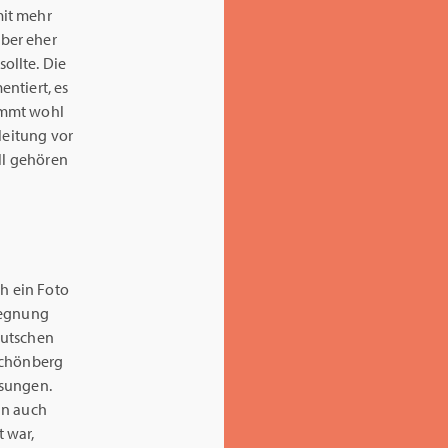
mit mehr
aber eher
ollte. Die
ntiert, es
mmt wohl
leitung vor
ll gehören
ch ein Foto
gegnung
eutschen
Schönberg
esungen.
an auch
t war,