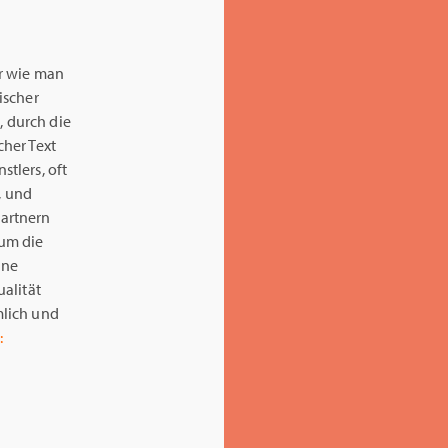
r wie man
ischer
 durch die
her Text
tlers, oft
, und
artnern
 um die
ine
alität
mlich und
: