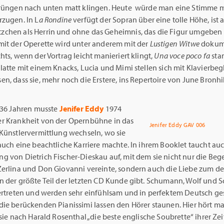
prüngen nach unten matt klingen. Heute würde man eine Stimme 
zugen. In L
a Rondine
verfügt der Sopran über eine tolle Höhe, ist 
chen als Herrin und ohne das Geheimnis, das die Figur umgeben s
mit der Operette wird unter anderem mit der
Lustigen Witwe
dokume
hts, wenn der Vortrag leicht manieriert klingt,
Una voce poco
fa
sta
latte mit einem Knacks, Lucia und Mimi stellen sich mit Klavierbeg
n, dass sie, mehr noch die Erstere, ins Repertoire von June Bronhi
t 36 Jahren musste
Jenifer Eddy
1974
r Krankheit von der Opernbühne in das
Jenifer Eddy GAV 006
 Künstlervermittlung wechseln, wo sie
auch eine beachtliche Karriere machte. In ihrem Booklet taucht au
g von Dietrich Fischer-Dieskau auf, mit dem sie nicht nur die Be
erlina und Don Giovanni vereinte, sondern auch die Liebe zum d
n der größte Teil der letzten CD Kunde gibt. Schumann, Wolf und 
vertreten und werden sehr einfühlsam und in perfektem Deutsch g
die berückenden Pianissimi lassen den Hörer staunen. Hier hört m
 sie nach Harald Rosenthal „die beste englische Soubrette“ ihrer Zei