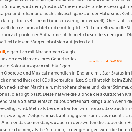
im Simone, wird dem „Ausdruck“ die eine oder andere Gesangslinie
rpia und Telramund auch stilistisch ganz auf der Höhe sind. Berlio
h klingt doch sehr fremd (und ein wenig proivinziell), Orest auf D
, weil dunkel umnachtet und eindringlich. Für Leporello war die S
 zum Zeitpunkt der Aufnahme, nicht mehr besonders geeignet. Di
ft mit diesem Sänger lohnt sich auf jeden Fall.
ill
, eigentlich mit Nachnamen Gough,
gunsten des Namens ihres Geburtsortes
June Bronhill GAV 003
ar ein Koloratursopran mit häufigen
in Operette und Musical namentlich in England mit Star-Status im 
ich anhand ihrer drei CDs überprüfen lässt. Sie führt sich beim Zuh
lich neckischen Martha ein, mit höhensicherer und klarer Stimme, d
rina, die folgt, passt. Diese hat wie die Blonde die akustischen Kral
end Maria Stuarda einfach zu soubrettenhaft klingt, auch wenn di
ewältigt wird. Mehr als bei dem Bariton wird hörbar, dass auch Si
m jeweiligen Zeitgeschmack abhängig sein kann. Das macht sich 
 Arien Gildas bemerkbar, wo auch in der zweiten die stupenden 
u sein scheinen, als die Situation, in der gesungen wird, die Tiefen