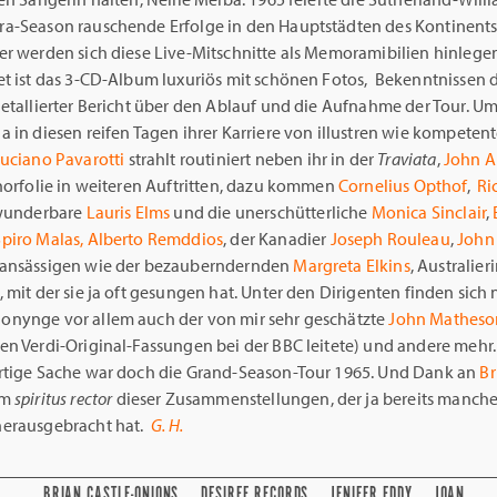
a-Season rauschende Erfolge in den Hauptstädten des Kontinents,
er werden sich diese Live-Mitschnitte als Memoramibilien hinlege
et ist das 3-CD-Album luxuriös mit schönen Fotos, Bekenntnissen 
detallierter Bericht über den Ablauf und die Aufnahme der Tour. U
 in diesen reifen Tagen ihrer Karriere von illustren wie kompeten
uciano Pavarotti
strahlt routiniert neben ihr in der
Traviata
,
John A
enorfolie in weiteren Auftritten, dazu kommen
Cornelius Opthof
,
Ri
 wunderbare
Lauris Elms
und die unerschütterliche
Monica Sinclair
,
Spiro Malas, Alberto Remddios
, der Kanadier
Joseph Rouleau
,
John
ansässigen wie der bezauberndernden
Margreta Elkins
, Australier
 mit der sie ja oft gesungen hat. Unter den Dirigenten finden sich
nynge vor allem auch der von mir sehr geschätzte
John Matheso
en Verdi-Original-Fassungen bei der BBC leitete) und andere mehr.
rtige Sache war doch die Grand-Season-Tour 1965. Und Dank an
Br
em
spiritus rector
dieser Zusammenstellungen, der ja bereits manche
erausgebracht hat.
G. H.
BRIAN CASTLE-ONIONS
DESIREE RECORDS
JENIFER EDDY
JOAN