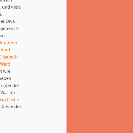
 und viele
n.
der Diva
mgeben ist
ten
lexander
chard
Elizabeth
 Ward
in wie
 neben
n
(der die
 Was für
ian Castle
 Alben der