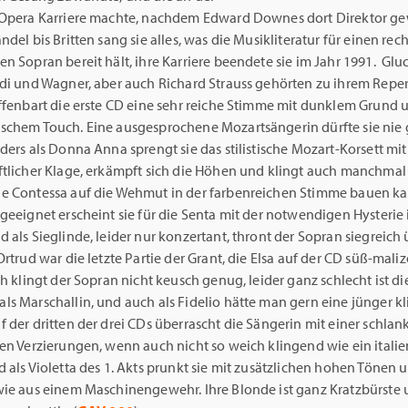
 Opera Karriere machte, nachdem Edward Downes dort Direktor g
ndel bis Britten sang sie alles, was die Musikliteratur für einen rech
n Sopran bereit hält, ihre Karriere beendete sie im Jahr 1991. Gluc
rdi und Wagner, aber auch Richard Strauss gehörten zu ihrem Reper
offenbart die erste CD eine sehr reiche Stimme mit dunklem Grund 
schem Touch. Eine ausgesprochene Mozartsängerin dürfte sie nie
ders als Donna Anna sprengt sie das stilistische Mozart-Korsett mit
ftlicher Klage, erkämpft sich die Höhen und klingt auch manchmal 
e Contessa auf die Wehmut in der farbenreichen Stimme bauen ka
geeignet erscheint sie für die Senta mit der notwendigen Hysterie 
 als Sieglinde, leider nur konzertant, thront der Sopran siegreich
Ortrud war die letzte Partie der Grant, die Elsa auf der CD süß-maliz
th klingt der Sopran nicht keusch genug, leider ganz schlecht ist di
ls Marschallin, und auch als Fidelio hätte man gern eine jünger k
 der dritten der drei CDs überrascht die Sängerin mit einer schlan
en Verzierungen, wenn auch nicht so weich klingend wie ein italie
 als Violetta des 1. Akts prunkt sie mit zusätzlichen hohen Tönen 
wie aus einem Maschinengewehr. Ihre Blonde ist ganz Kratzbürste 