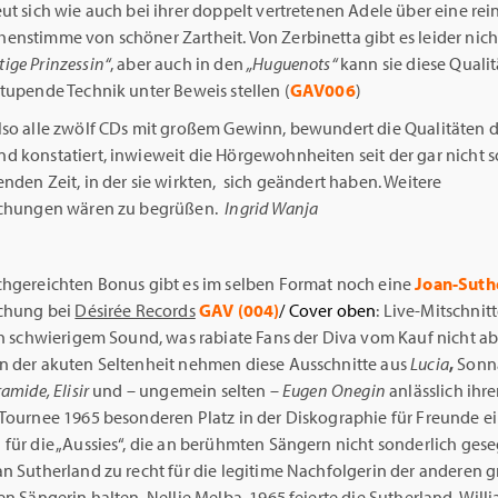
ut sich wie auch bei ihrer doppelt vertretenen Adele über eine rein
enstimme von schöner Zartheit. Von Zerbinetta gibt es leider nich
ige Prinzessin“
, aber auch in den
„Huguenots“
kann sie diese Quali
tupende Technik unter Beweis stellen (
GAV006
)
lso alle zwölf CDs mit großem Gewinn, bewundert die Qualitäten d
d konstatiert, inwieweit die Hörgewohnheiten seit der gar nicht s
nden Zeit, in der sie wirkten, sich geändert haben. Weitere
ichungen wären zu begrüßen.
Ingrid Wanja
chgereichten Bonus gibt es im selben Format noch eine
Joan-Suth
ichung bei
Désirée Records
GAV (004)
/ Cover oben
: Live-Mitschnit
ich schwierigem Sound, was rabiate Fans der Diva vom Kauf nicht a
n der akuten Seltenheit nehmen diese Ausschnitte aus
Lucia
,
Sonn
amide, Elisir
und – ungemein selten –
Eugen Onegin
anlässlich ihr
-Tournee 1965 besonderen Platz in der Diskographie für Freunde ei
für die „Aussies“, die an berühmten Sängern nicht sonderlich gese
an Sutherland zu recht für die legitime Nachfolgerin der anderen 
en Sängerin halten, Nellie Melba. 1965 feierte die Sutherland-Will