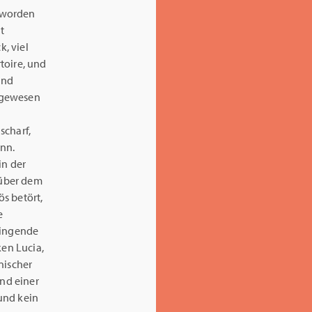
eworden
t
k, viel
toire, und
und
 gewesen
scharf,
nn.
in der
 über dem
ös betört,
e
lingende
ken Lucia,
nischer
und einer
und kein