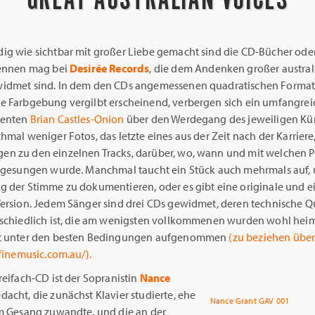
ig wie sichtbar mit großer Liebe gemacht sind die CD-Bücher ode
nennen mag bei
Desirée Records
, die dem Andenken großer austral
idmet sind. In dem den CDs angemessenen quadratischen Format,
e Farbgebung vergilbt erscheinend, verbergen sich ein umfangreic
zenten
Brian Castles-Onion
über den Werdegang des jeweiligen Küns
hmal weniger Fotos, das letzte eines aus der Zeit nach der Karriere
n zu den einzelnen Tracks, darüber, wo, wann und mit welchen P
e gesungen wurde. Manchmal taucht ein Stück auch mehrmals auf,
g der Stimme zu dokumentieren, oder es gibt eine originale und e
Version. Jedem Sänger sind drei CDs gewidmet, deren technische Qu
rschiedlich ist, die am wenigsten vollkommenen wurden wohl hei
ht unter den besten Bedingungen aufgenommen
(zu beziehen über
hfinemusic.com.au/).
reifach-CD ist der Sopranistin
Nance
acht, die zunächst Klavier studierte, ehe
Nance Grant GAV 001
em Gesang zuwandte, und die an der