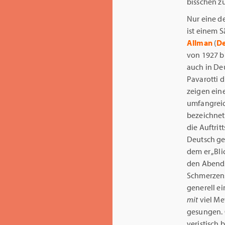
bisschen zu
Nur eine d
ist einem 
Allman
(
De
von 1927 bi
auch in De
Pavarotti 
zeigen ein
umfangreich
bezeichnet,
die Auftrit
Deutsch ge
dem er „Bli
den Abends
Schmerzens
generell ei
mit
viel Me
gesungen. 
veristisch