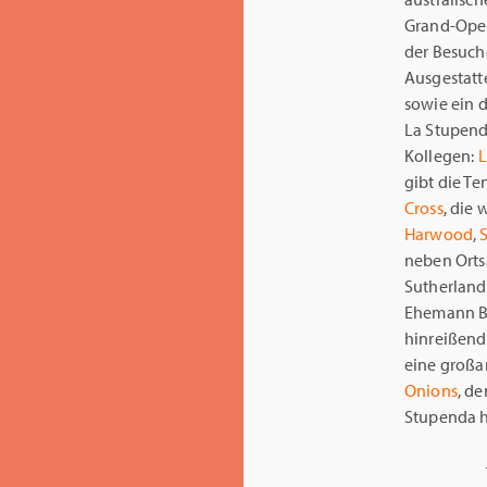
Grand-Oper
der Besuch
Ausgestatt
sowie ein 
La Stupenda
Kollegen:
L
gibt die T
Cross
, die
Harwood
,
neben Orts
Sutherland,
Ehemann Bo
hinreißend
eine großa
Onions
, d
Stupenda h