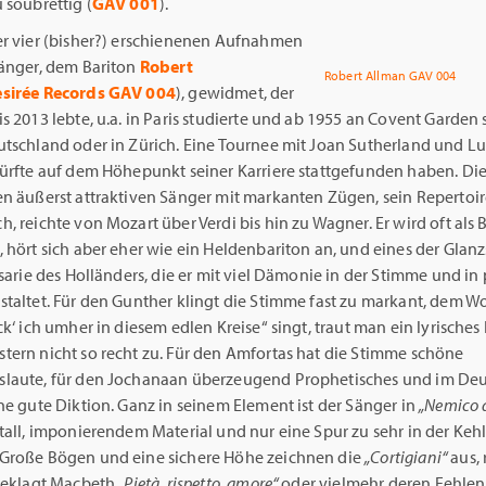
 soubrettig (
GAV 001
).
er vier (bisher?) erschienenen Aufnahmen
Sänger, dem Bariton
Robert
Robert Allman GAV 004
sirée Records GAV 004
), gewidmet, der
s 2013 lebte, u.a. in Paris studierte und ab 1955 an Covent Garden 
utschland oder in Zürich. Eine Tournee mit Joan Sutherland und L
dürfte auf dem Höhepunkt seiner Karriere stattgefunden haben. Di
en äußerst attraktiven Sänger mit markanten Zügen, sein Repertoi
, reichte von Mozart über Verdi bis hin zu Wagner. Er wird oft als 
 hört sich aber eher wie ein Heldenbariton an, und eines der Glanz
tsarie des Holländers, die er mit viel Dämonie in der Stimme und in
staltet. Für den Gunther klingt die Stimme fast zu markant, dem W
ck‘ ich umher in diesem edlen Kreise“ singt, traut man ein lyrisches
tern nicht so recht zu. Für den Amfortas hat die Stimme schöne
laute, für den Jochanaan überzeugend Prophetisches und im De
ne gute Diktion. Ganz in seinem Element ist der Sänger in
„Nemico d
tall, imponierendem Material und nur eine Spur zu sehr in der Keh
Große Bögen und eine sichere Höhe zeichnen die
„Cortigiani“
aus, 
 beklagt Macbeth
„Pietà, rispetto, amore“
oder vielmehr deren Fehlen,