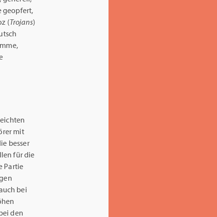
 geopfert,
z (
Trojans
)
eutsch
timme,
e
leichten
örer mit
ie besser
len für die
e Partie
ngen
auch bei
Höhen
 bei den