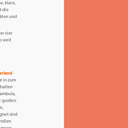
e, klare,
t die
täten und
er vier
o weit
erland
-
te in zum
bhalten
ambula
,
er großen
n,
gnet sind
großen
iamson-