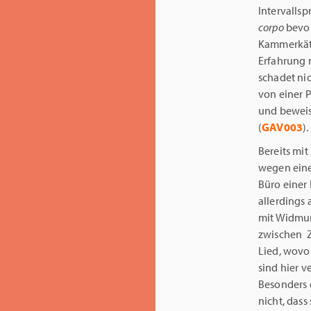
Intervalls
corpo
bevor
Kammerkätz
Erfahrung 
schadet nic
von einer P
und beweise
(
GAV003
).
Bereits mi
wegen eine
Büro einer
allerdings 
mit Widmun
zwischen Z
Lied, wovo
sind hier 
Besonders 
nicht, dass