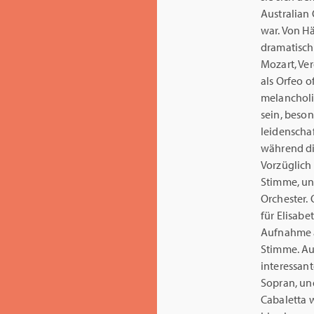
Australian
war. Von Hä
dramatische
Mozart, Ve
als Orfeo 
melancholi
sein, beson
leidenscha
während di
Vorzüglich 
Stimme, und
Orchester. 
für Elisabe
Aufnahme a
Stimme. Auf
interessant
Sopran, und
Cabaletta 