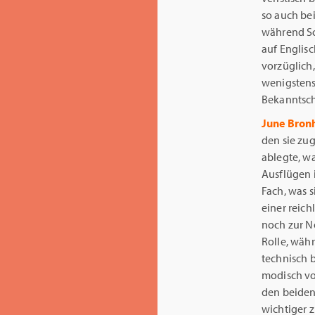
so auch be
während Sca
auf Englisc
vorzüglich
wenigstens
Bekanntscha
June Bronh
den sie zu
ablegte, w
Ausflügen 
Fach, was s
einer reich
noch zur No
Rolle, währ
technisch b
modisch vo
den beiden
wichtiger z