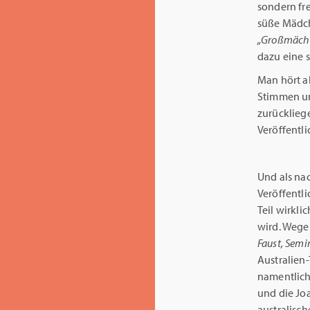
sondern fre
süße Mädch
„Großmächt
dazu eine s
Man hört a
Stimmen un
zurückliege
Veröffentl
Und als na
Veröffentl
Teil wirkl
wird. Wege
Faust, Semir
Australien
namentlich 
und die Jo
australisch