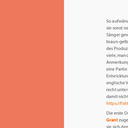
So aufwänd
sie sonst 
Sänger gew
braun-gelb
des Produ
viele, manc
Anmerkunge
eine Parti
Entwicklun
englische 
recht unte
damit nic
https://fis
Die erste D
Grant
zuged
sie sich d