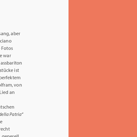
sang, aber
uciano
e Fotos
re war
Bassbariton
stücke ist
 perfektem
olfram, von
 Lied an
utschen
ella Patria“
le
recht
 generell,