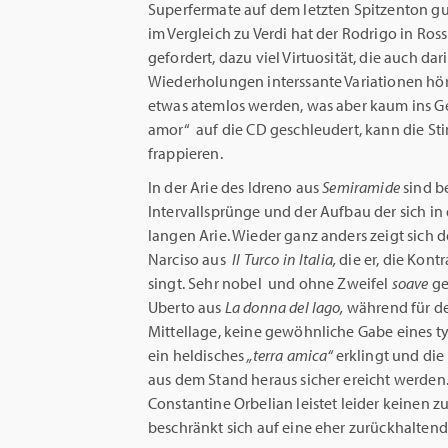
Superfermate auf dem letzten Spitzenton gu
im Vergleich zu Verdi hat der Rodrigo in Ross
gefordert, dazu viel Virtuosität, die auch da
Wiederholungen interssante Variationen höre
etwas atemlos werden, was aber kaum ins Gewi
amor“ auf die CD geschleudert, kann die St
frappieren.
In der Arie des Idreno aus
Semiramide
sind b
Intervallsprünge und der Aufbau der sich in
langen Arie. Wieder ganz anders zeigt sich 
Narciso aus
Il Turco in Italia,
die er, die Kontr
singt. Sehr nobel und ohne Zweifel
soave
ge
Uberto aus
La donna del lago,
während für de
Mittellage, keine gewöhnliche Gabe eines typ
ein heldisches
„terra amica“
erklingt und die
aus dem Stand heraus sicher ereicht werden
Constantine Orbelian leistet leider keinen zu
beschränkt sich auf eine eher zurückhaltend