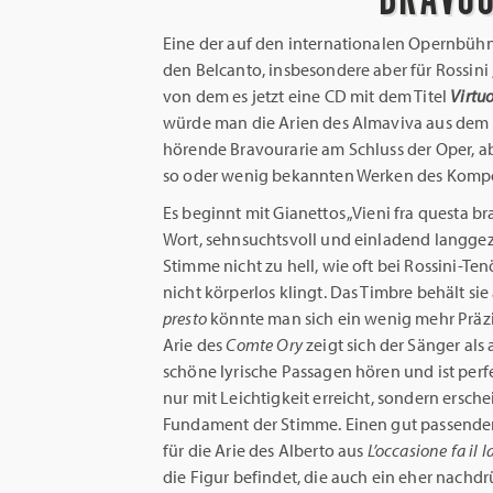
Eine der auf den internationalen Opernbüh
den Belcanto, insbesondere aber für Rossini
von dem es jetzt eine CD mit dem Titel
Virtuo
würde man die Arien des Almaviva aus dem
hörende Bravourarie am Schluss der Oper, a
so oder wenig bekannten Werken des Kompo
Es beginnt mit Gianettos „Vieni fra questa br
Wort, sehnsuchtsvoll und einladend langgezo
Stimme nicht zu hell, wie oft bei Rossini-T
nicht körperlos klingt. Das Timbre behält s
presto
könnte man sich ein wenig mehr Präzis
Arie des
Comte Ory
zeigt sich der Sänger als 
schöne lyrische Passagen hören und ist perfe
nur mit Leichtigkeit erreicht, sondern ersc
Fundament der Stimme. Einen gut passenden
für die Arie des Alberto aus
L’occasione fa il l
die Figur befindet, die auch ein eher nachdr