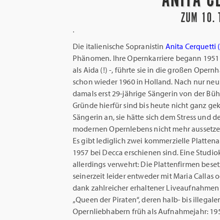
ZUM 10. 
.
Die italienische Sopranistin
Anita Cerquetti 
Phänomen. Ihre Opernkarriere begann 1951 i
als Aida (!) -, führte sie in die großen Oper
schon wieder 1960 in Holland. Nach nur neun
damals erst 29-jährige Sängerin von der Büh
Gründe hierfür sind bis heute nicht ganz gek
Sängerin an, sie hätte sich dem Stress und 
modernen Opernlebens nicht mehr aussetze
Es gibt lediglich zwei kommerzielle Platten
1957 bei Decca erschienen sind. Eine Studio
allerdings verwehrt: Die Plattenfirmen bese
seinerzeit leider entweder mit Maria Callas 
dank zahlreicher erhaltener Liveaufnahmen 
„Queen der Piraten“, deren halb- bis illegal
Opernliebhabern früh als Aufnahmejahr: 19