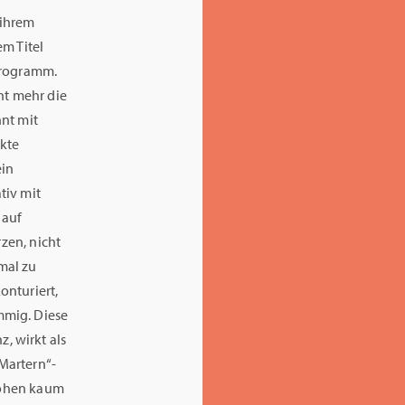
 ihrem
em Titel
Programm.
ht mehr die
nnt mit
akte
ein
tiv mit
 auf
rzen, nicht
mal zu
onturiert,
mmig. Diese
, wirkt als
„Martern“-
 Höhen kaum