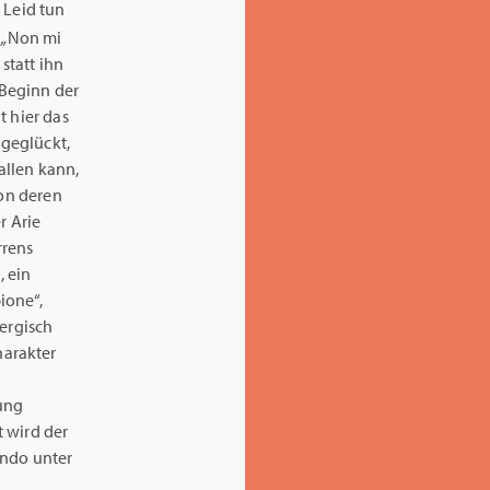
.
Leid tun
u
„
Non mi
statt ihn
 Beginn der
t hier das
 geglückt,
allen kann,
von deren
r Arie
rrens
e
, ein
ione“,
ergisch
harakter
gung
 wird der
ondo unter