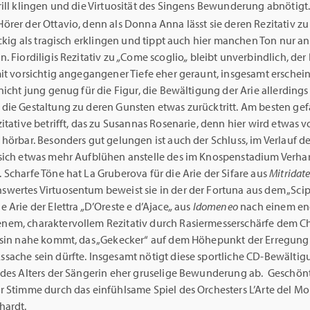
rill klingen und die Virtuosität des Singens Bewunderung abnötigt
örer der Ottavio, denn als Donna Anna lässt sie deren Rezitativ z
ckig als tragisch erklingen und tippt auch hier manchen Ton nur an 
. Fiordiligis Rezitativ zu
„
Come scoglio
„
bleibt unverbindlich, der
it vorsichtig angegangener Tiefe eher geraunt, insgesamt erschein
nicht jung genug für die Figur, die Bewältigung der Arie allerdings
die Gestaltung zu deren Gunsten etwas zurücktritt. Am besten gef
itative betrifft, das zu Susannas Rosenarie, denn hier wird etwas 
hörbar. Besonders gut gelungen ist auch der Schluss, im Verlauf de
sich etwas mehr Aufblühen anstelle des im Knospenstadium Verha
Scharfe Töne hat La Gruberova für die Arie der Sifare aus
Mitridat
wertes Virtuosentum beweist sie in der der Fortuna aus dem „Scip
 Arie der Elettra
„
D’Oreste e d’Ajace
„
aus
Idomeneo
nach einem en
em, charaktervollem Rezitativ durch Rasiermesserschärfe dem C
ssin nahe kommt, das „Gekecker“ auf dem Höhepunkt der Erregung
sache sein dürfte. Insgesamt nötigt diese sportliche CD-Bewälti
 des Alters der Sängerin eher gruselige Bewunderung ab. Geschönt
r Stimme durch das einfühlsame Spiel des Orchesters L’Arte del M
hardt.