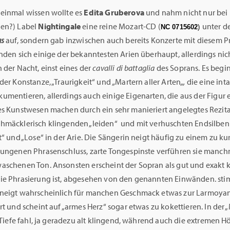
einmal wissen wollte es
Edita Gruberova
und nahm nicht nur bei
en?) Label
Nightingale
eine reine Mozart-CD (
unter d
NC 0715602
)
as
auf, sondern gab inzwischen auch bereits Konzerte mit diesem 
nden sich einige der bekanntesten Arien überhaupt, allerdings nic
 der Nacht, einst eines der
cavalli di battaglia
des Soprans. Es begi
der Konstanze, „Traurigkeit“ und
„
Martern aller Arten
„,
die eine int
umentieren, allerdings auch einige Eigenarten, die aus der Figur 
es Kunstwesen machen durch ein sehr manieriert angelegtes Rezita
hmäcklerisch klingenden „leiden“ und mit verhuschten Endsilben
t“ und „Lose“ in der Arie. Die Sängerin neigt häufig zu einem zu ku
sungenen Phrasenschluss, zarte Tongespinste verführen sie manch
aschenen Ton. Ansonsten erscheint der Sopran als gut und exakt k
ie Phrasierung ist, abgesehen von den genannten Einwänden. sti
neigt wahrscheinlich für manchen Geschmack etwas zur Larmoyanz
rt und scheint auf „armes Herz“ sogar etwas zu kokettieren. In der 
e Tiefe fahl, ja geradezu alt klingend, während auch die extremen