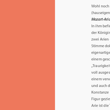
Wohl noch 
(hauseigen
Mozart-Ari
In ihm befi
der Königin
zwei Arien 
Stimme dok
eigenartig
einem gesc
„Traurigkei
voll ausge
einem verw
und auch d
Konstanze 
Figur gezie
Arie ist di