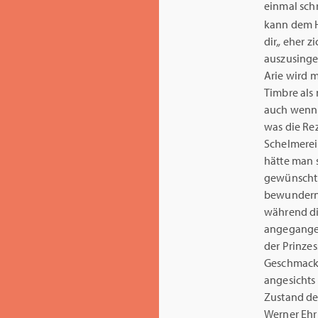
einmal sch
kann dem H
dir
„
eher zi
auszusingen
Arie wird m
Timbre als 
auch wenn 
was die Rez
Schelmerei 
hätte man 
gewünscht. 
bewunderns
während die
angegangen
der Prinze
Geschmacks
angesichts
Zustand de
Werner Ehr